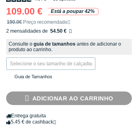
109.00 €
Está a poupar 42%
Preço de venda recomendado pela marca
190.0€
Preço recomendado
2 mensalidades de
54.50 €
sem custos
Consulte o
guia de tamanhos
antes de adicionar o
produto ao carrinho.
Selecione o seu tamanho de calçado.
Guia de Tamanhos
ADICIONAR AO CARRINHO
Entrega gratuita
5.45 € de cashback