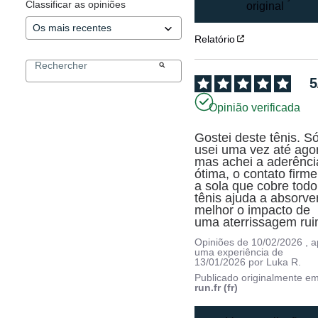
Classificar as opiniões
original
Relatório
5
Opinião verificada
Gostei deste tênis. Só
usei uma vez até agor
mas achei a aderência
ótima, o contato firme 
a sola que cobre todo 
tênis ajuda a absorver
melhor o impacto de 
uma aterrissagem rui
Opiniões de
10/02/2026
, 
uma experiência de
13/01/2026
por
Luka R.
Publicado originalmente e
run.fr (fr)