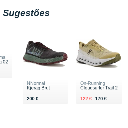
Sugestões
mal
g 02
 190 €
NNormal
On-Running
Kjerag Brut
Cloudsurfer Trail 2
Vendu 200 €
Au lieu de 170 €
Vendu 122 €
200 €
122 €
170 €