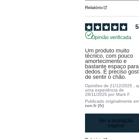
Relatório
5
Opinião verificada
Um produto muito 
técnico, com pouco 
amortecimento e 
bastante espaço para 
dedos. É preciso gosta
de sentir o chão.
Opiniões de
21/12/2025
, 
uma experiência de
28/11/2025
por
Mark F.
Publicado originalmente e
run.fr (fr)
Ver a avaliação
original