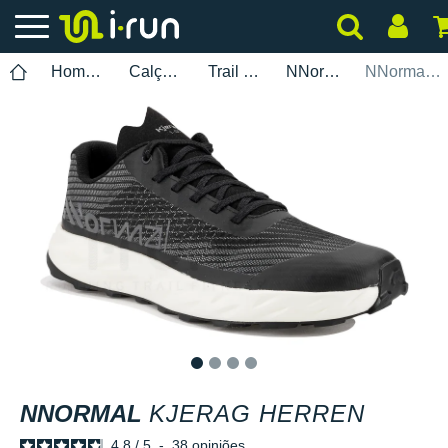
Homem
Calçados
Trail Running
NNormal
NNormal Kjerag Herren
1
2
3
4
NNORMAL
KJERAG HERREN
4.8
/
5
-
38
opiniões