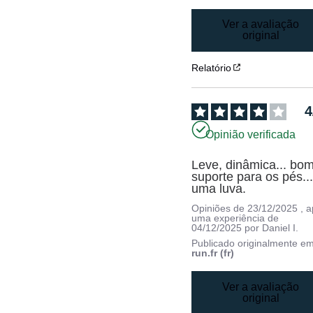
Ver a avaliação
original
Relatório
4
Opinião verificada
Leve, dinâmica... bom
suporte para os pés...
uma luva.
Opiniões de
23/12/2025
, 
uma experiência de
04/12/2025
por
Daniel I.
Publicado originalmente e
run.fr (fr)
Ver a avaliação
original