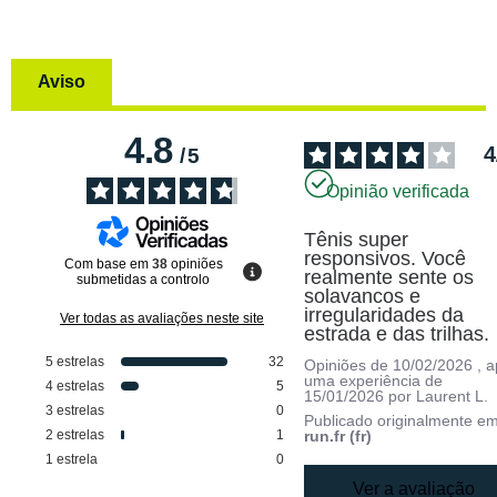
Aviso
4.8
4
/
5
Opinião verificada
Tênis super 
responsivos. Você 
Com base em
38
opiniões
realmente sente os 
submetidas a controlo
solavancos e 
irregularidades da 
Ver todas as avaliações neste site
estrada e das trilhas.
5
estrelas
32
Opiniões de
10/02/2026
, 
uma experiência de
4
estrelas
5
15/01/2026
por
Laurent L.
3
estrelas
0
Publicado originalmente e
2
estrelas
1
run.fr (fr)
1
estrela
0
Ver a avaliação