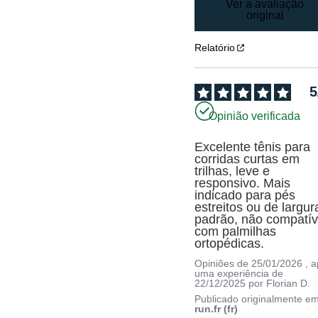
Ver a avaliação
original
Relatório
5
Opinião verificada
Excelente tênis para 
corridas curtas em 
trilhas, leve e 
responsivo. Mais 
indicado para pés 
estreitos ou de largura
padrão, não compatíve
com palmilhas 
ortopédicas.
Opiniões de
25/01/2026
, 
uma experiência de
22/12/2025
por
Florian D.
Publicado originalmente e
run.fr (fr)