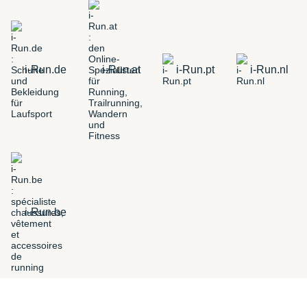
i-Run.de
i-Run.at
i-Run.pt
i-Run.nl
i-Run.be