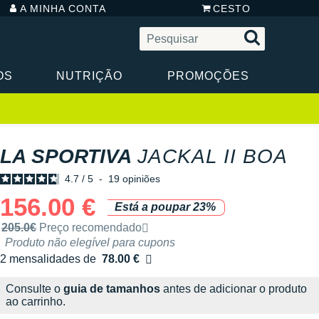
A MINHA CONTA
CESTO
OS
NUTRIÇÃO
PROMOÇÕES
LA SPORTIVA
JACKAL II BOA
4.7
/
5
-
19
opiniões
156.00 €
Está a poupar 23%
Preço de venda recomendado pela marca
205.0€
Preço recomendado
Produto não elegível para cupons
2 mensalidades de
78.00 €
sem custos
Consulte o
guia de tamanhos
antes de adicionar o produto
ao carrinho.