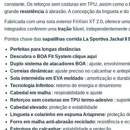
constante. Os reforços sem costuras em TPU, assim como o 
grande
resistência
à abrasão. A concepção da lingueta e do
Fabricada com uma sola exterior FriXion XT 2.0, oferece um
integrados conferem uma
tração
fiável, independentemente d
Pontos chave das
sapatilhas corrida La Sportiva Jackal II
Perfeitas para longas distâncias
Descubra o BOA Fit System clique aqui
Duplo sistema de atacadores BOA
: ajuste, envolviment
Correias dinâmicas
: ajuste preciso no calcanhar e antep
Sola intermédia em EVA moldado
: amortização e durab
Tecnologia Infinitoo
: retorno de energia e dinamismo
Cabedal em malha
: respirabilidade e ajuste
Reforços sem costuras em TPU termo-adesivo
: suport
Cabedal elevado
: proteção e estabilidade
Lingueta e colarinho
em espuma Ariaprene
: proteção d
Forro em malha anti-abrasão reciclado
: resistência e e
Estrutura do calcanhar
: estabilidade e proteção