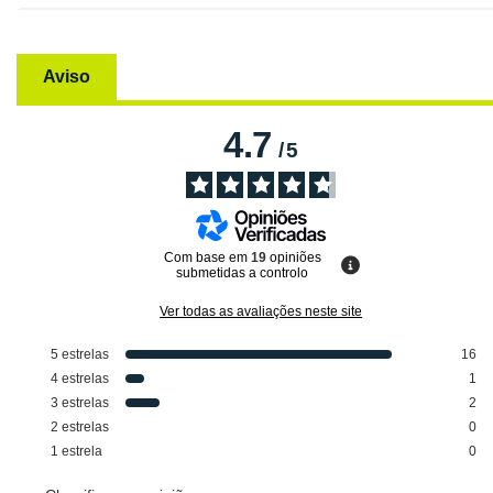
Aviso
4.7
/
5
Com base em
19
opiniões
submetidas a controlo
Ver todas as avaliações neste site
5
estrelas
16
4
estrelas
1
3
estrelas
2
2
estrelas
0
1
estrela
0