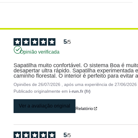
5
/
5
Opinião verificada
Sapatilha muito confortável. O sistema Boa é muito 
desapertar ultra rápido. Sapatilha experimentada 
caminho florestal. O interior é perfeito para evitar
Opiniões de
26/07/2026
, após uma experiência de
27/06/2026
Publicado originalmente em
i-run.fr (fr)
Ver a avaliação original
Relatório
5
/
5