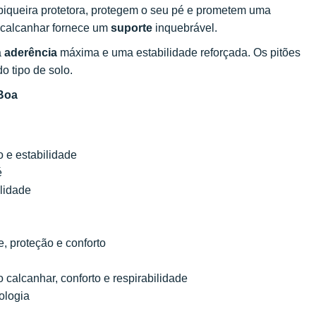
biqueira protetora, protegem o seu pé e prometem uma
 calcanhar fornece um
suporte
inquebrável.
a
aderência
máxima e uma estabilidade reforçada. Os pitões
o tipo de solo.
 Boa
o e estabilidade
é
ilidade
e, proteção e conforto
o calcanhar, conforto e respirabilidade
cologia