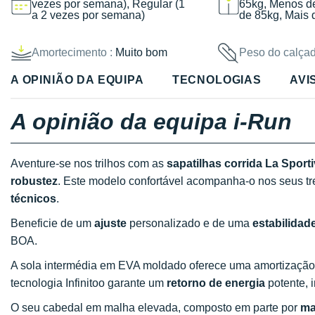
vezes por semana), Regular (1
65kg, Menos d
a 2 vezes por semana)
de 85kg, Mais 
Amortecimento :
Muito bom
Peso do calçad
A OPINIÃO DA EQUIPA
TECNOLOGIAS
AVI
A opinião da equipa i-Run
Aventure-se nos trilhos com as
sapatilhas corrida La Sporti
robustez
. Este modelo confortável acompanha-o nos seus t
técnicos
.
Beneficie de um
ajuste
personalizado e de uma
estabilidad
BOA.
A sola intermédia em EVA moldado oferece uma amortizaçã
tecnologia Infinitoo garante um
retorno de energia
potente, 
O seu cabedal em malha elevada, composto em parte por
ma