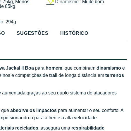
e 75kg, Menos
Dinamismo :
Muito bom
de 85kg
o:
294g
SO
SUGESTÕES
HISTÓRICO
va Jackal II Boa
para
homem
, que combinam
dinamismo
e
reinos e competições de
trail
de longa distância em
terrenos
e
aumentada graças ao seu duplo sistema de atacadores
o que
absorve os impactos
para aumentar o seu conforto. A
impulsionando-o para a frente a alta velocidade.
teriais reciclados
, assegura uma
respirabilidade