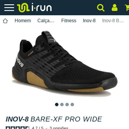
Homem
Calçados
Fitness
Inov-8
Inov-8 Bare-XF Pro Wide
1
2
3
4
INOV-8
BARE-XF PRO WIDE
4.7
/
5
-
3
opiniões