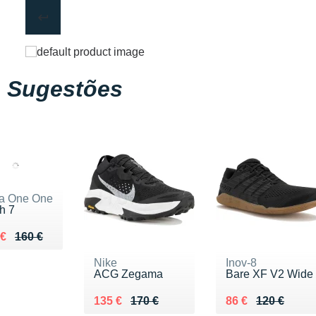
Sugestões
a One One
h 7
ieu de 160 €
du 119 €
 €
160 €
Nike
Inov-8
ACG Zegama
Bare XF V2 Wide
Au lieu de 170 €
Vendu 135 €
Au lieu de 120 €
Vendu 86 €
135 €
170 €
86 €
120 €