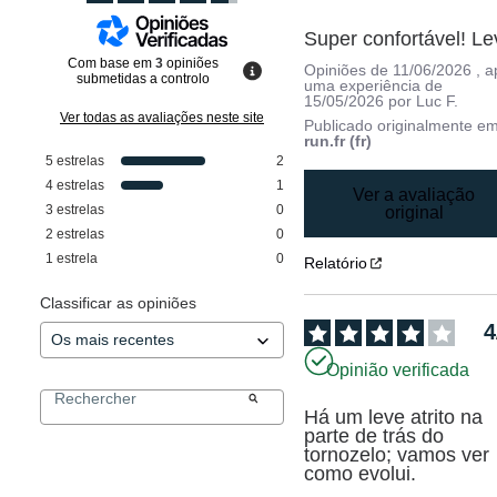
Super confortável! Le
Com base em
3
opiniões
Opiniões de
11/06/2026
, 
submetidas a controlo
uma experiência de
15/05/2026
por
Luc F.
Ver todas as avaliações neste site
Publicado originalmente e
run.fr (fr)
5
estrelas
2
4
estrelas
1
Ver a avaliação
3
estrelas
0
original
2
estrelas
0
1
estrela
0
Relatório
Classificar as opiniões
4
Opinião verificada
Há um leve atrito na 
parte de trás do 
tornozelo; vamos ver 
como evolui.