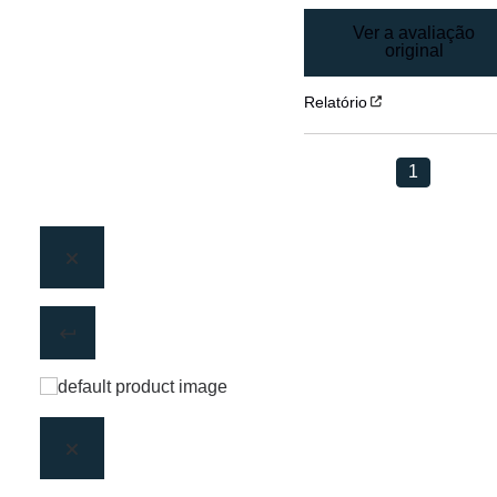
Ver a avaliação
original
Relatório
1