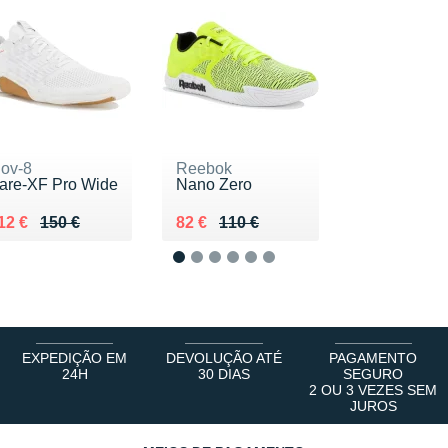
nov-8
Reebok
are-XF Pro Wide
Nano Zero
u lieu de 150 €
endu 112 €
Au lieu de 110 €
Vendu 82 €
12 €
150 €
82 €
110 €
1
2
3
4
5
6
EXPEDIÇÃO EM
DEVOLUÇÃO ATÉ
PAGAMENTO
24H
30 DIAS
SEGURO
2 OU 3 VEZES SEM
JUROS