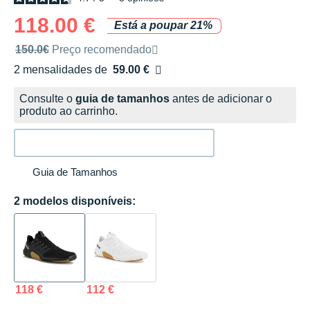
118.00 €
Está a poupar 21%
Preço de venda recomendado pela marca
150.0€
Preço recomendado
2 mensalidades de
59.00 €
sem custos
Consulte o
guia de tamanhos
antes de adicionar o
produto ao carrinho.
Guia de Tamanhos
2 modelos disponíveis:
118 €
112 €