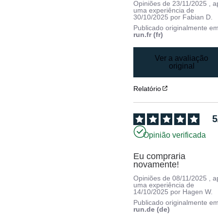
Opiniões de
23/11/2025
, 
uma experiência de
30/10/2025
por
Fabian D.
Publicado originalmente e
run.fr (fr)
Ver a avaliação
original
Relatório
5
Opinião verificada
Eu compraria 
novamente!
Opiniões de
08/11/2025
, 
uma experiência de
14/10/2025
por
Hagen W.
Publicado originalmente e
run.de (de)