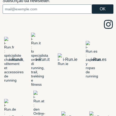
Subscrição da newsletter:
i-Run.fr
i-Run.it
i-Run.ie
i-Run.es