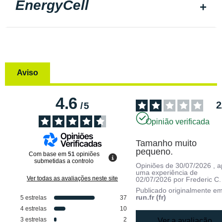
EnergyCell
Aviso
4.6
2
/
5
Opinião verificada
Tamanho muito 
pequeno.
Com base em
51
opiniões
submetidas a controlo
Opiniões de
30/07/2026
, 
uma experiência de
Ver todas as avaliações neste site
02/07/2026
por
Frederic C.
Publicado originalmente e
run.fr (fr)
5
estrelas
37
4
estrelas
10
3
estrelas
2
Ver a avaliação