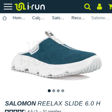
Homem
Calçados
Salomon
Recuperação
Salomon Reelax Slide 6.0 H
1
2
3
4
SALOMON
REELAX SLIDE 6.0 H
4.6
/
5
-
51
opiniões