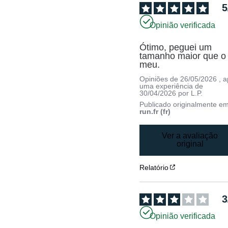
5
Opinião verificada
Ótimo, peguei um 
tamanho maior que o 
meu.
Opiniões de
26/05/2026
, 
uma experiência de
30/04/2026
por
L.P.
Publicado originalmente e
run.fr (fr)
Ver a avaliação
original
Relatório
3
Opinião verificada