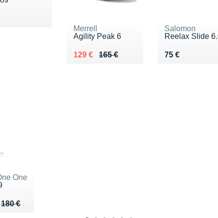
 60 €
Merrell
Salomon
Agility Peak 6
Reelax Slide 6
Au lieu de 165 €
Vendu 129 €
Vendu 75 €
129 €
165 €
75 €
One One
9
u de 180 €
132 €
180 €