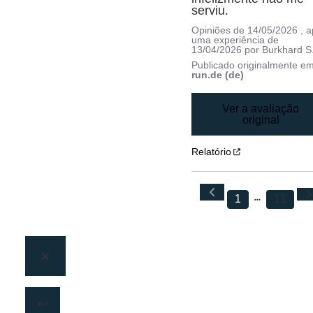
serviu.
Opiniões de
14/05/2026
, 
uma experiência de
13/04/2026
por
Burkhard S
Publicado originalmente e
run.de (de)
Ver a avaliação
original
Relatório
1
11