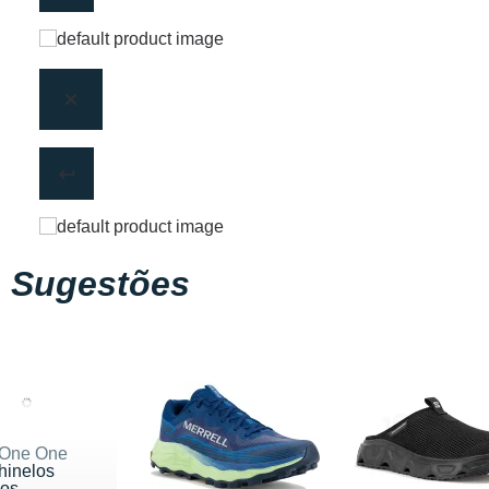
Sugestões
 One One
hinelos
cos