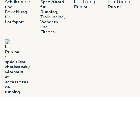
i-Run.de
i-Run.at
i-Run.pt
i-Run.nl
i-Run.be