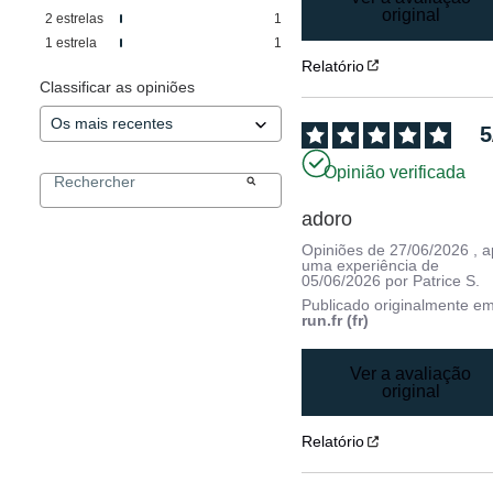
original
2
estrelas
1
1
estrela
1
Relatório
Classificar as opiniões
5
Opinião verificada
adoro
Opiniões de
27/06/2026
, 
uma experiência de
05/06/2026
por
Patrice S.
Publicado originalmente e
run.fr (fr)
Ver a avaliação
original
Relatório