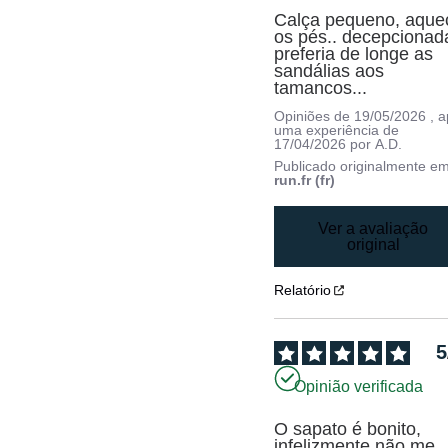
Calça pequeno, aquec
os pés.. decepcionada
preferia de longe as 
sandálias aos 
tamancos...
Opiniões de
19/05/2026
, 
uma experiência de
17/04/2026
por
A.D.
Publicado originalmente e
run.fr (fr)
Ver a avaliação
original
Relatório
5
Opinião verificada
O sapato é bonito, 
infelizmente não me 