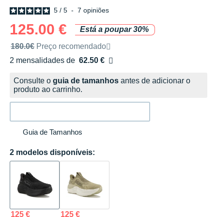
5
/
5
-
7
opiniões
125.00 €
Está a poupar 30%
Preço de venda recomendado pela marca
180.0€
Preço recomendado
2 mensalidades de
62.50 €
sem custos
Consulte o
guia de tamanhos
antes de adicionar o
produto ao carrinho.
Guia de Tamanhos
2 modelos disponíveis:
125 €
125 €