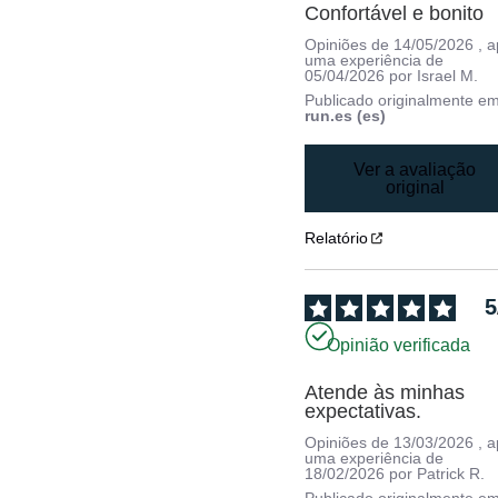
Confortável e bonito
Opiniões de
14/05/2026
, 
uma experiência de
05/04/2026
por
Israel M.
Publicado originalmente e
run.es (es)
Ver a avaliação
original
Relatório
5
Opinião verificada
Atende às minhas 
expectativas.
Opiniões de
13/03/2026
, 
uma experiência de
18/02/2026
por
Patrick R.