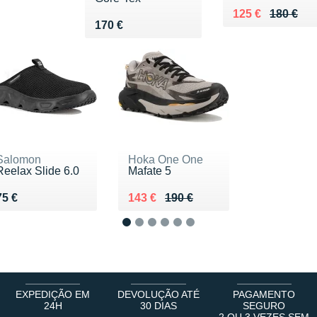
Au lieu de 180 €
Vendu 125 €
125 €
180 €
Vendu 170 €
170 €
Salomon
Hoka One One
Reelax Slide 6.0
Mafate 5
Vendu 75 €
Au lieu de 190 €
Vendu 143 €
75 €
143 €
190 €
1
2
3
4
5
6
EXPEDIÇÃO EM
DEVOLUÇÃO ATÉ
PAGAMENTO
24H
30 DIAS
SEGURO