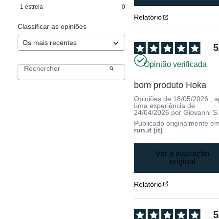
1
estrela
0
Relatório
Classificar as opiniões
5
Opinião verificada
bom produto Hoka
Opiniões de
18/05/2026
, 
uma experiência de
24/04/2026
por
Giovanni S
Publicado originalmente e
run.it (it)
Ver a avaliação
original
Relatório
5