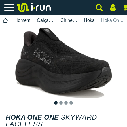
Homem
Calçados
Chinelos e sandálias
Hoka
Hoka One One Skyward Laceless
1
2
3
4
HOKA ONE ONE
SKYWARD
LACELESS