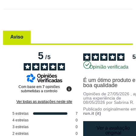
Aviso
5
5
/
5
Opinião verificada
É um ótimo produto e 
boa qualidade
Com base em
7
opiniões
submetidas a controlo
Opiniões de
27/05/2026
, 
uma experiência de
Ver todas as avaliações neste site
08/05/2026
por
Sabrina R.
Publicado originalmente e
run.it (it)
5
estrelas
7
4
estrelas
0
3
estrelas
0
Ver a avaliação
original
2
estrelas
0