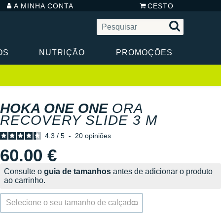
A MINHA CONTA
CESTO
OS
NUTRIÇÃO
PROMOÇÕES
HOKA ONE ONE
ORA
RECOVERY SLIDE 3 M
4.3
/
5
-
20
opiniões
60.00 €
Consulte o
guia de tamanhos
antes de adicionar o produto
ao carrinho.
Selecione o seu tamanho de calçado.