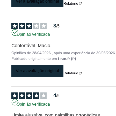
Ver a avaliação original
Relatório
3
/
5
Opinião verificada
Confortável. Macio.
Opiniões de
28/04/2026
, após uma experiência de
30/03/2026
Publicado originalmente em
i-run.fr (fr)
Ver a avaliação original
Relatório
4
/
5
Opinião verificada
Limite ajustável com palmilhas ortopédicas.........