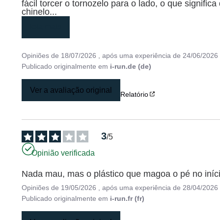
fácil torcer o tornozelo para o lado, o que signif
chinelo
...
leia mais
Opiniões de
18/07/2026
, após uma experiência de
24/06/2026
Publicado originalmente em
i-run.de (de)
Ver a avaliação original
Relatório
3
/
5
Opinião verificada
Nada mau, mas o plástico que magoa o pé no iníc
Opiniões de
19/05/2026
, após uma experiência de
28/04/2026
Publicado originalmente em
i-run.fr (fr)