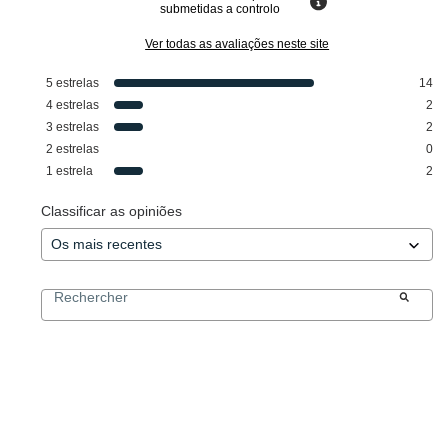
submetidas a controlo
Ver todas as avaliações neste site
5
estrelas
14
4
estrelas
2
3
estrelas
2
2
estrelas
0
1
estrela
2
Classificar as opiniões