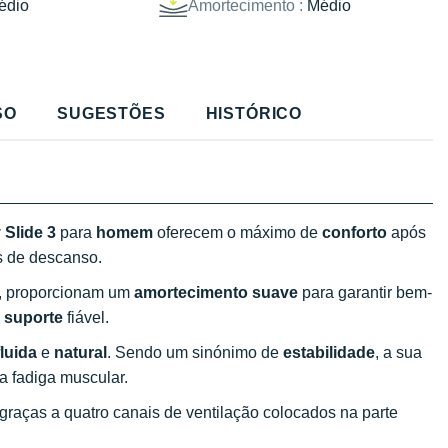
édio
Amortecimento :
Médio
SO
SUGESTÕES
HISTÓRICO
Slide 3
para
homem
oferecem o máximo de
conforto
após
s de descanso.
, proporcionam um
amortecimento suave
para garantir bem-
m
suporte
fiável.
luida
e
natural
. Sendo um sinónimo de
estabilidade
, a sua
a fadiga muscular.
graças a quatro canais de ventilação colocados na parte