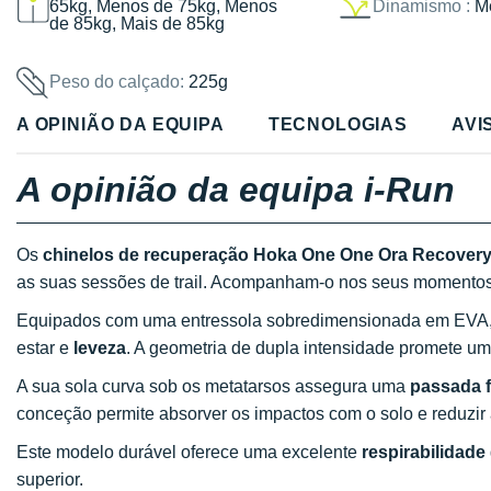
65kg, Menos de 75kg, Menos
Dinamismo :
M
de 85kg, Mais de 85kg
Peso do calçado:
225g
A OPINIÃO DA EQUIPA
TECNOLOGIAS
AVI
A opinião da equipa i-Run
Os
chinelos de recuperação Hoka One One Ora Recovery 
as suas sessões de trail. Acompanham-o nos seus momento
Equipados com uma entressola sobredimensionada em EVA
estar e
leveza
. A geometria de dupla intensidade promete u
A sua sola curva sob os metatarsos assegura uma
passada f
conceção permite absorver os impactos com o solo e reduzir 
Este modelo durável oferece uma excelente
respirabilidade
superior.