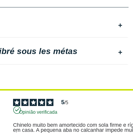
libré sous les métas
5
/
5
Opinião verificada
Chinelo muito bem amortecido com sola firme e rí
em casa. A pequena aba no calcanhar impede muit