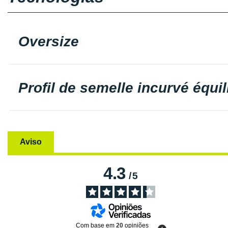
Oversize
Profil de semelle incurvé équi
Aviso
4.3
/
5
Com base em
20
opiniões