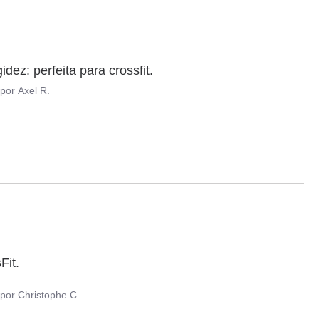
dez: perfeita para crossfit.
por
Axel R.
it.

por
Christophe C.