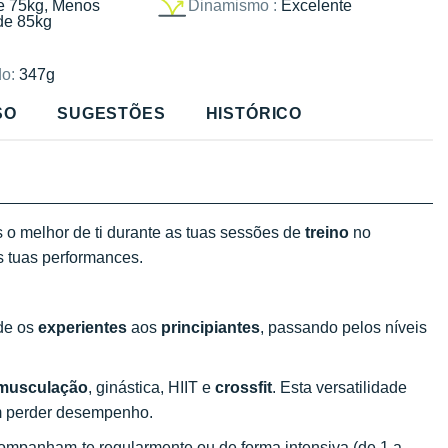
e 75kg, Menos
Dinamismo :
Excelente
de 85kg
o:
347g
SO
SUGESTÕES
HISTÓRICO
o melhor de ti durante as tuas sessões de
treino
no
s tuas performances.
sde os
experientes
aos
principiantes
, passando pelos níveis
musculação
, ginástica, HIIT e
crossfit
. Esta versatilidade
em perder desempenho.
companham-te regularmente ou de forma intensiva (de 1 a