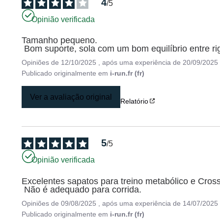
4
/
5
Opinião verificada
Tamanho pequeno.

 Bom suporte, sola com um bom equilíbrio entre rigi
Opiniões de
12/10/2025
, após uma experiência de
20/09/2025
Publicado originalmente em
i-run.fr (fr)
Ver a avaliação original
Relatório
5
/
5
Opinião verificada
Excelentes sapatos para treino metabólico e CrossF
 Não é adequado para corrida.
Opiniões de
09/08/2025
, após uma experiência de
14/07/2025
Publicado originalmente em
i-run.fr (fr)