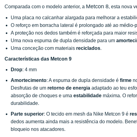
Metcon 8
Comparada com o modelo anterior, a
, esta nova v
Uma placa no calcanhar alargada para melhorar a estabil
O reforço em borracha lateral é prolongado até ao médio-pé
A proteção nos dedos também é reforçada para maior resis
Uma nova espuma de dupla densidade para um
amorteci
Uma conceção com materiais
reciclados
.
Características das Metcon 9
Drop
: 4 mm
Amortecimento
: A espuma de dupla densidade é
firme
no
Desfrutas de um
retorno de energia
adaptado ao teu esfo
absorção de choques e uma
estabilidade
máxima. O refor
durabilidade.
Parte superior
: O tecido em mesh da Nike Metcon 9 é
res
dedos aumenta ainda mais a resistência do modelo. Bene
bloqueio nos atacadores.