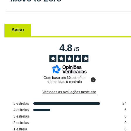
Aviso
4.8
/
5
Com base em
30
opiniões
submetidas a controlo
Ver todas as avaliações neste site
5
estrelas
24
4
estrelas
6
3
estrelas
0
2
estrelas
0
1
estrela
0