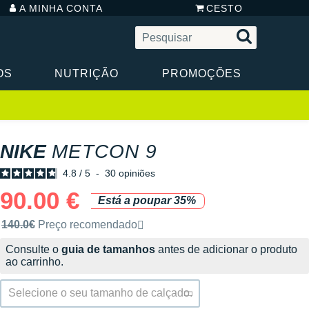
A MINHA CONTA
CESTO
OS
NUTRIÇÃO
PROMOÇÕES
NIKE
METCON 9
4.8
/
5
-
30
opiniões
90.00 €
Está a poupar 35%
Preço de venda recomendado pela marca
140.0€
Preço recomendado
Consulte o
guia de tamanhos
antes de adicionar o produto
ao carrinho.
Selecione o seu tamanho de calçado.