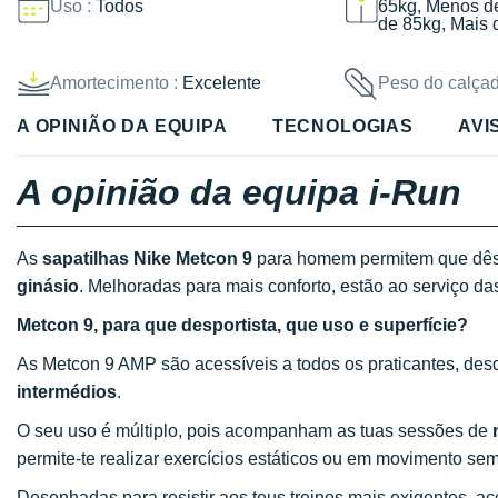
Uso :
Todos
65kg, Menos d
de 85kg, Mais 
Amortecimento :
Excelente
Peso do calçad
A OPINIÃO DA EQUIPA
TECNOLOGIAS
AVI
A opinião da equipa i-Run
As
sapatilhas Nike Metcon 9
para homem permitem que dês 
ginásio
. Melhoradas para mais conforto, estão ao serviço da
Metcon 9, para que desportista, que uso e superfície?
As Metcon 9 AMP são acessíveis a todos os praticantes, de
intermédios
.
O seu uso é múltiplo, pois acompanham as tuas sessões de
permite-te realizar exercícios estáticos ou em movimento s
Desenhadas para resistir aos teus treinos mais exigentes, a