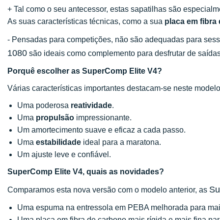
+ Tal como o seu antecessor, estas sapatilhas são especialm
As suas características técnicas, como a sua
placa em fibra
- Pensadas para competições, não são adequadas para sessõ
1080
são ideais como complemento para desfrutar de saídas
Porquê escolher as SuperComp Elite V4?
Várias características importantes destacam-se neste modelo
Uma poderosa
reatividade
.
Uma
propulsão
impressionante.
Um amortecimento suave e eficaz a cada passo.
Uma
estabilidade
ideal para a maratona.
Um ajuste leve e confiável.
SuperComp Elite V4, quais as novidades?
Su
Comparamos esta nova versão com o modelo anterior, as
Uma espuma na entressola em PEBA melhorada para mai
Uma placa em fibra de carbono mais rígida e mais fina par