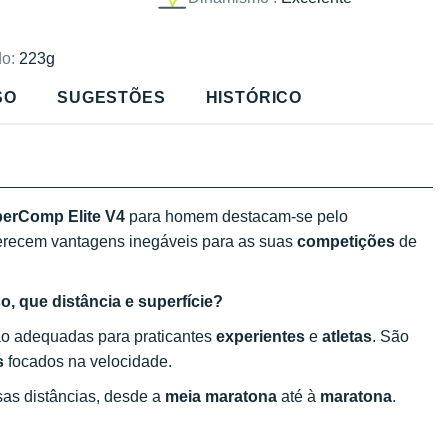
o:
223g
SO
SUGESTÕES
HISTÓRICO
perComp Elite V4
para homem destacam-se pelo
erecem vantagens inegáveis para as suas
competições
de
o, que distância e superfície?
ão adequadas para praticantes
experientes
e
atletas
. São
s
focados na velocidade.
sas distâncias, desde a
meia maratona
até à
maratona
.