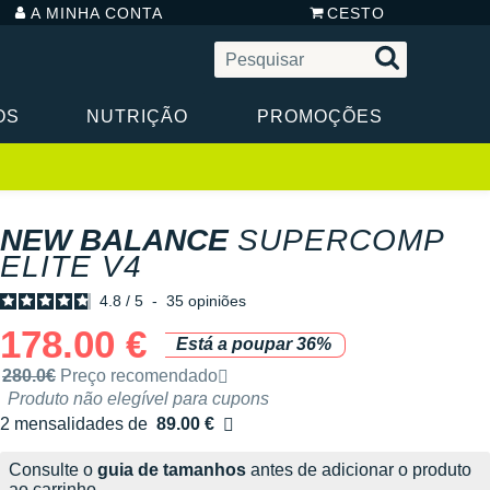
A MINHA CONTA
CESTO
OS
NUTRIÇÃO
PROMOÇÕES
NEW BALANCE
SUPERCOMP
ELITE V4
4.8
/
5
-
35
opiniões
178.00 €
Está a poupar 36%
Preço de venda recomendado pela marca
280.0€
Preço recomendado
Produto não elegível para cupons
2 mensalidades de
89.00 €
sem custos
Consulte o
guia de tamanhos
antes de adicionar o produto
ao carrinho.