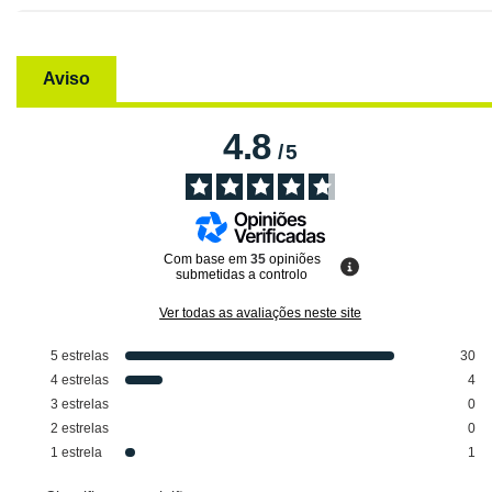
Aviso
4.8
/
5
Com base em
35
opiniões
submetidas a controlo
Ver todas as avaliações neste site
5
estrelas
30
4
estrelas
4
3
estrelas
0
2
estrelas
0
1
estrela
1