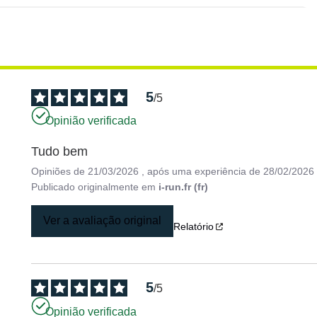
5
/
5
Opinião verificada
Tudo bem
Opiniões de
21/03/2026
, após uma experiência de
28/02/2026
Publicado originalmente em
i-run.fr (fr)
Ver a avaliação original
Relatório
5
/
5
Opinião verificada