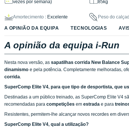
vezes por semana)
85kg
Amortecimento :
Excelente
Peso do calçad
A OPINIÃO DA EQUIPA
TECNOLOGIAS
AVI
A opinião da equipa i-Run
Nesta nova versão, as
sapatilhas corrida New Balance Su
dinamismo
e pela potência. Completamente melhoradas, of
corrida
.
SuperComp Elite V4, para que tipo de desportista, que us
Destinadas a um público treinado, as SuperComp Elite V4 s
recomendadas para
competições
em
estrada
e para
treino
Resistentes, permitem-lhe alcançar novos recordes em diver
SuperComp Elite V4, qual a utilização?