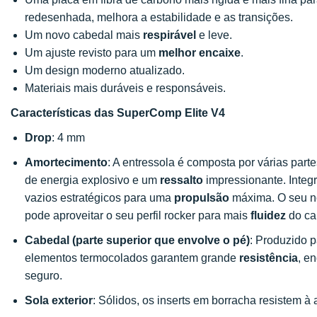
redesenhada, melhora a estabilidade e as transições.
Um novo cabedal mais
respirável
e leve.
Um ajuste revisto para um
melhor encaixe
.
Um design moderno atualizado.
Materiais mais duráveis e responsáveis.
Características das SuperComp Elite V4
Drop
: 4 mm
Amortecimento
: A entressola é composta por várias pa
de energia explosivo e um
ressalto
impressionante. Integ
vazios estratégicos para uma
propulsão
máxima. O seu no
pode aproveitar o seu perfil rocker para mais
fluidez
do ca
Cabedal (parte superior que envolve o pé)
: Produzido 
elementos termocolados garantem grande
resistência
, e
seguro.
Sola exterior
: Sólidos, os inserts em borracha resistem