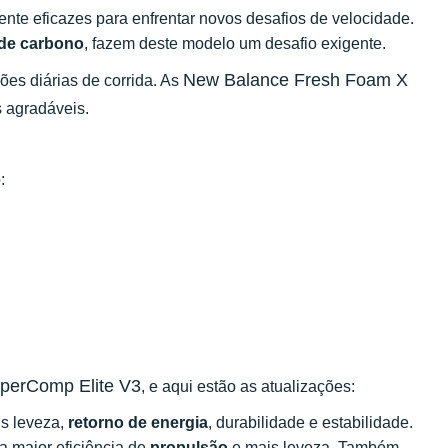
ente eficazes para enfrentar novos desafios de velocidade.
 de carbono
, fazem deste modelo um desafio exigente.
New Balance Fresh Foam X
es diárias de corrida. As
 agradáveis.
:
perComp Elite V3
, e aqui estão as atualizações:
s leveza,
retorno de energia
, durabilidade e estabilidade.
a maior eficiência de
propulsão
e mais leveza. Também