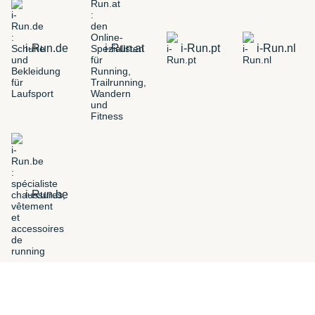
i-Run.de
i-Run.at
i-Run.pt
i-Run.nl
i-Run.be