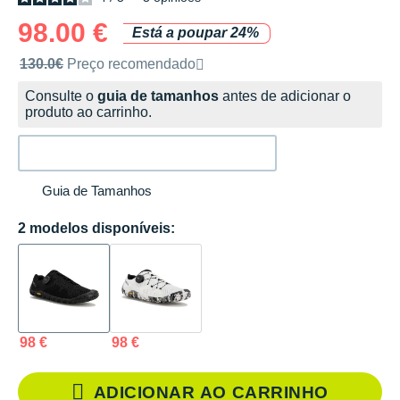
98.00 €
Está a poupar 24%
Preço de venda recomendado pela marca
130.0€
Preço recomendado
Consulte o
guia de tamanhos
antes de adicionar o
produto ao carrinho.
Guia de Tamanhos
2 modelos disponíveis:
98 €
98 €
ADICIONAR AO CARRINHO