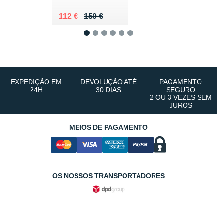
Au lieu de 150 €
Vendu 112 €
112 €
150 €
1
2
3
4
5
6
EXPEDIÇÃO EM
DEVOLUÇÃO ATÉ
PAGAMENTO
24H
30 DIAS
SEGURO
2 OU 3 VEZES SEM
JUROS
MEIOS DE PAGAMENTO
OS NOSSOS TRANSPORTADORES