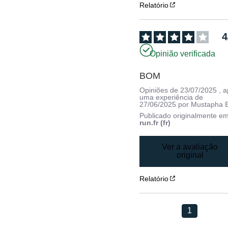
Relatório
4
Opinião verificada
BOM
Opiniões de
23/07/2025
, 
uma experiência de
27/06/2025
por
Mustapha B
Publicado originalmente e
run.fr (fr)
Ver a avaliação
original
Relatório
1