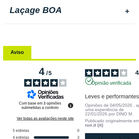
Laçage BOA
Aviso
4
4
/
5
Opinião verificada
Leves e performante
Com base em
3
opiniões
Opiniões de
04/05/2026
, 
submetidas a controlo
uma experiência de
22/01/2026
por
DINO M.
Ver todas as avaliações neste site
Publicado originalmente e
run.it (it)
5
estrelas
0
4
estrelas
3