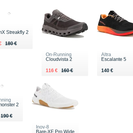
X Streakfly 2
ieu de 180 €
u 119 €
€
180 €
On-Running
Altra
Cloudvista 2
Escalante 5
Au lieu de 160 €
Vendu 116 €
Vendu 140 €
116 €
160 €
140 €
nning
onster 2
u de 190 €
126 €
190 €
Inov-8
Bare-XF Pro Wide