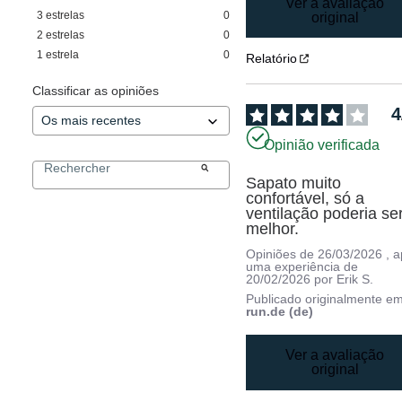
Ver a avaliação
3
estrelas
0
original
2
estrelas
0
1
estrela
0
Relatório
Classificar as opiniões
4
Opinião verificada
Sapato muito 
confortável, só a 
ventilação poderia ser
melhor.
Opiniões de
26/03/2026
, 
uma experiência de
20/02/2026
por
Erik S.
Publicado originalmente e
run.de (de)
Ver a avaliação
original