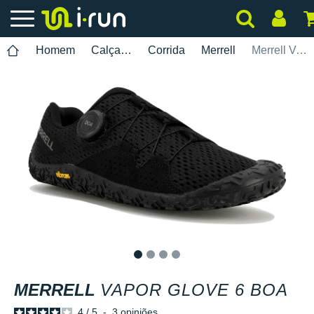
Homem
Calçados
Corrida
Merrell
Merrell Vapor Glove 6 BOA
1
2
3
4
MERRELL
VAPOR GLOVE 6 BOA
4
/
5
-
3
opiniões