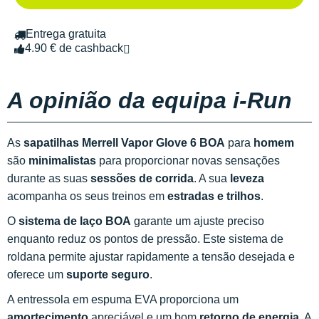
Entrega gratuita
4.90 € de cashback
A opinião da equipa i-Run
As
sapatilhas Merrell Vapor Glove 6
BOA
para
homem
são
minimalistas
para proporcionar novas sensações
durante as suas
sessões de corrida
. A sua
leveza
acompanha os seus treinos em
estradas e trilhos
.
O
sistema de laço BOA
garante um ajuste preciso
enquanto reduz os pontos de pressão. Este sistema de
roldana permite ajustar rapidamente a tensão desejada e
oferece um
suporte seguro
.
A entressola em espuma EVA proporciona um
amortecimento
apreciável e um bom
retorno de energia
. A