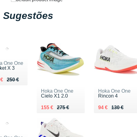
Sugestões
a One One
ket X 3
ieu de 250 €
du 185 €
 €
250 €
Hoka One One
Hoka One One
Cielo X1 2.0
Rincon 4
Au lieu de 275 €
Vendu 155 €
Au lieu de 130 €
Vendu 94 €
155 €
275 €
94 €
130 €