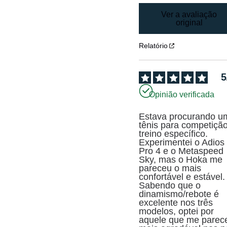
Ver a avaliação
original
Relatório
5
Opinião verificada
Estava procurando um
tênis para competição
treino específico. 
Experimentei o Adios 
Pro 4 e o Metaspeed 
Sky, mas o Hoka me 
pareceu o mais 
confortável e estável. 
Sabendo que o 
dinamismo/rebote é 
excelente nos três 
modelos, optei por 
aquele que me parece