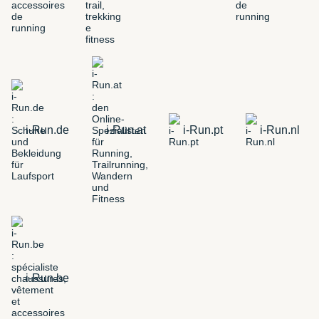
i-Run.de
i-Run.at
i-Run.pt
i-Run.nl
i-Run.be