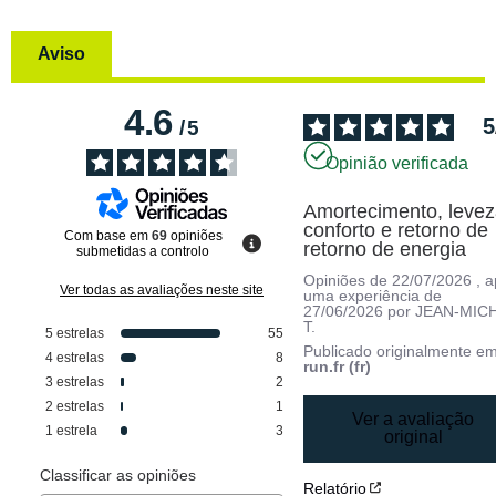
Aviso
4.6
5
/
5
Opinião verificada
Amortecimento, leveza
conforto e retorno de 
Com base em
69
opiniões
retorno de energia
submetidas a controlo
Opiniões de
22/07/2026
, 
Ver todas as avaliações neste site
uma experiência de
27/06/2026
por
JEAN-MIC
T.
5
estrelas
55
Publicado originalmente e
4
estrelas
8
run.fr (fr)
3
estrelas
2
2
estrelas
1
Ver a avaliação
1
estrela
3
original
Classificar as opiniões
Relatório