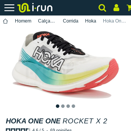
Homem
Calçados
Corrida
Hoka
Hoka One One Rocket X 2
1
2
3
4
HOKA ONE ONE
ROCKET X 2
4.6
/
5
-
69
opiniões