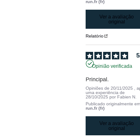
run.fr (fr)
Ver a avaliação
original
Relatório
5
Opinião verificada
Principal.
Opiniões de
20/11/2025
, 
uma experiência de
28/10/2025
por
Fabien N.
Publicado originalmente e
run.fr (fr)
Ver a avaliação
original