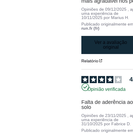
mais agradável nos p
Opiniões de
09/12/2025
, 
uma experiência de
10/11/2025
por
Marius H.
Publicado originalmente e
run.fr (fr)
Ver a avaliação
original
Relatório
4
Opinião verificada
Falta de aderência ao
solo
Opiniões de
23/11/2025
, 
uma experiência de
31/10/2025
por
Fabrice D.
Publicado originalmente e