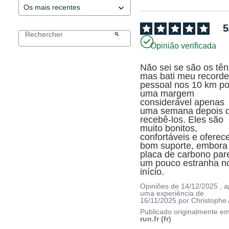
5
Opinião verificada
Não sei se são os têni
mas bati meu recorde
pessoal nos 10 km por
uma margem 
considerável apenas 
uma semana depois d
recebê-los. Eles são 
muito bonitos, 
confortáveis e oferec
bom suporte, embora 
placa de carbono pare
um pouco estranha no
início.
Opiniões de
14/12/2025
, 
uma experiência de
16/11/2025
por
Christophe 
Publicado originalmente e
run.fr (fr)