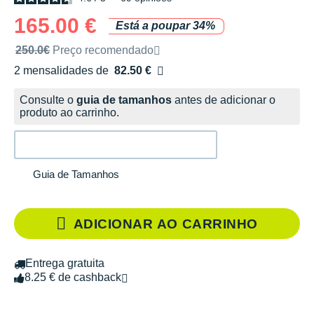
165.00 €
Está a poupar 34%
Preço de venda recomendado pela marca
250.0€
Preço recomendado
2 mensalidades de
82.50 €
sem custos
Consulte o
guia de tamanhos
antes de adicionar o
produto ao carrinho.
Guia de Tamanhos
ADICIONAR AO CARRINHO
Entrega gratuita
8.25 € de cashback