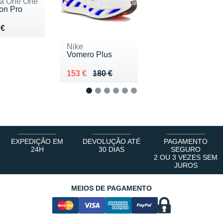
a One One
ton Pro
du 170 €
 €
Nike
Vomero Plus
Au lieu de 180 €
Vendu 153 €
153 €
180 €
1
2
3
4
5
6
EXPEDIÇÃO EM
DEVOLUÇÃO ATÉ
PAGAMENTO
24H
30 DIAS
SEGURO
2 OU 3 VEZES SEM
JUROS
MEIOS DE PAGAMENTO