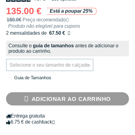
135.00 €
Está a poupar 25%
Preço de venda recomendado pela marca
180.0€
Preço recomendado
Produto não elegível para cupons
2 mensalidades de
67.50 €
sem custos
Consulte o
guia de tamanhos
antes de adicionar o
produto ao carrinho.
Selecione o seu tamanho de calçado.
Guia de Tamanhos
ADICIONAR AO CARRINHO
Entrega gratuita
6.75 € de cashback