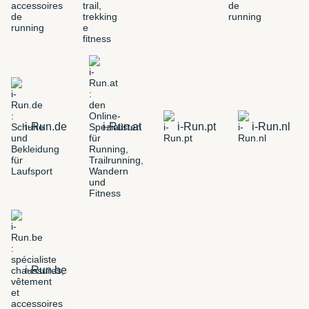
i-Run.de
i-Run.at
i-Run.pt
i-Run.nl
i-Run.be