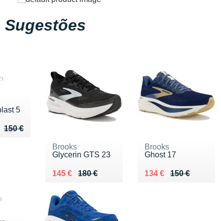
Sugestões
last 5
u de 150 €
 125 €
150 €
Brooks
Brooks
Glycerin GTS 23
Ghost 17
Au lieu de 180 €
Vendu 145 €
Au lieu de 150 €
Vendu 134 €
145 €
180 €
134 €
150 €