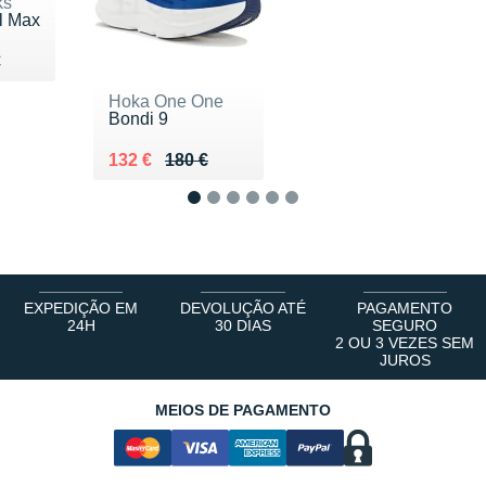
ks
l Max
u 120 €
€
Hoka One One
Bondi 9
Au lieu de 180 €
Vendu 132 €
132 €
180 €
1
2
3
4
5
6
EXPEDIÇÃO EM
DEVOLUÇÃO ATÉ
PAGAMENTO
24H
30 DIAS
SEGURO
2 OU 3 VEZES SEM
JUROS
MEIOS DE PAGAMENTO