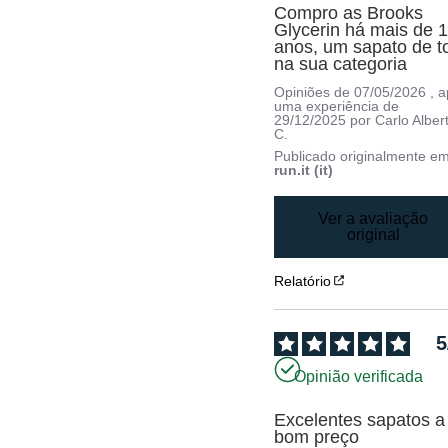
Compro as Brooks 
Glycerin há mais de 1
anos, um sapato de to
na sua categoria
Opiniões de
07/05/2026
, 
uma experiência de
29/12/2025
por
Carlo Alber
C.
Publicado originalmente e
run.it (it)
Ver a avaliação
original
Relatório
5
Opinião verificada
Excelentes sapatos a 
bom preço