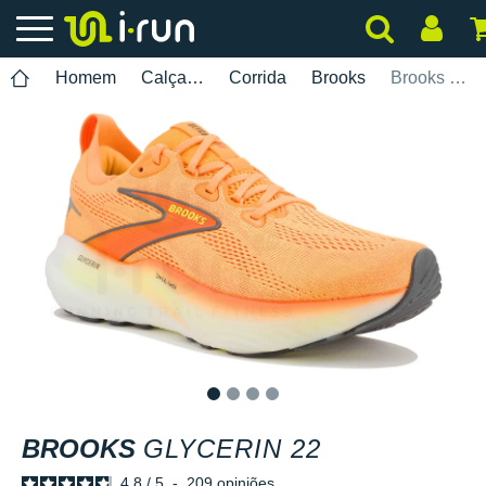
Homem
Calçados
Corrida
Brooks
Brooks Glycerin 22
1
2
3
4
BROOKS
GLYCERIN 22
4.8
/
5
-
209
opiniões