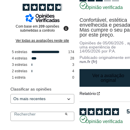
Opinião verificada
Confortável, estética 
envelhecida e pesada.
Com base em
209
opiniões
Mas cumpre o seu pap
submetidas a controlo
por este preço.
Ver todas as avaliações neste site
Opiniões de
05/06/2026
, 
uma experiência de
14/05/2026
por
P.A.
5
estrelas
174
Publicado originalmente e
4
estrelas
28
run.fr (fr)
3
estrelas
3
2
estrelas
4
Ver a avaliação
1
estrela
0
original
Classificar as opiniões
Relatório
5
Opinião verificada