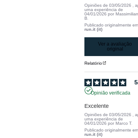
Opiniões de
03/05/2026
, 
uma experiência de
04/01/2026
por
Massimilia
B.
Publicado originalmente e
run.it (it)
Ver a avaliação
original
Relatório
5
Opinião verificada
Excelente
Opiniões de
03/05/2026
, 
uma experiência de
04/01/2026
por
Marco T.
Publicado originalmente e
run.it (it)