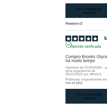
Ver a avaliação
original
Relatório
5
Opinião verificada
Compro Brooks Glycer
há muito tempo
Opiniões de
01/05/2026
, 
uma experiência de
30/12/2025
por
Alfred A.
Publicado originalmente e
run.at (de)
Ver a avaliação
original