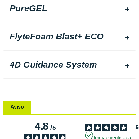
PureGEL
FlyteFoam Blast+ ECO
4D Guidance System
Aviso
4.8
5
/
5
Opinião verificada