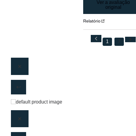
Ver a avaliação
original
Relatório
1
7