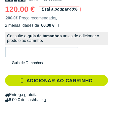
120.00 €
Está a poupar 40%
Preço de venda recomendado pela marca
200.0€
Preço recomendado
2 mensalidades de
60.00 €
sem custos
Consulte o
guia de tamanhos
antes de adicionar o
produto ao carrinho.
Guia de Tamanhos
ADICIONAR AO CARRINHO
Entrega gratuita
6.00 € de cashback