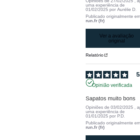
Opiniões de
27/02/2025
, 
uma experiência de
01/02/2025
por
Aurélie D.
Publicado originalmente e
run.fr (fr)
Ver a avaliação
original
Relatório
5
Opinião verificada
Sapatos muito bons
Opiniões de
03/02/2025
, 
uma experiência de
01/01/2025
por
P.D.
Publicado originalmente e
run.fr (fr)