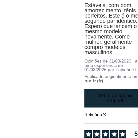
Estáveis, com bom 
amortecimento, tênis 
perfeitos. Este é o me
segundo par idêntico. 
Espero que lancem o 
mesmo modelo 
novamente. Como 
mulher, geralmente 
compro modelos 
masculinos.
Opiniões de
31/03/2026
, 
uma experiência de
01/03/2026
por
Fabienne L
Publicado originalmente e
run.fr (fr)
Ver a avaliação
original
Relatório
5