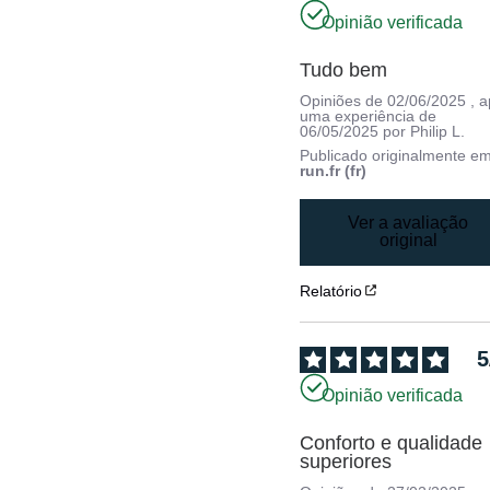
Opinião verificada
Tudo bem
Opiniões de
02/06/2025
, 
uma experiência de
06/05/2025
por
Philip L.
Publicado originalmente e
run.fr (fr)
Ver a avaliação
original
Relatório
5
Opinião verificada
Conforto e qualidade 
superiores