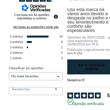
Uso esta marca há 
vários anos devido a 
Com base em
32
opiniões
desgaste no joelho e o
submetidas a controlo
seu amortecimento e 
conforto são 
Ver todas as avaliações neste site
espetaculares
5
estrelas
25
Opiniões de
30/07/2026
, 
uma experiência de
4
estrelas
6
16/06/2026
por
M.D.
3
estrelas
1
Publicado originalmente e
2
estrelas
0
run.fr (fr)
1
estrela
0
Ver a avaliação
Classificar as opiniões
original
Relatório
5
Opinião verificada