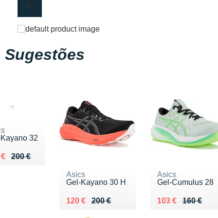
Sugestões
cs
-Kayano 32
ieu de 200 €
du 137 €
 €
200 €
Asics
Asics
Gel-Kayano 30 H
Gel-Cumulus 28
Au lieu de 200 €
Vendu 120 €
Au lieu de 160 €
Vendu 103 €
120 €
200 €
103 €
160 €