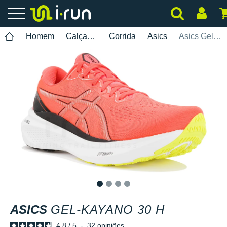
Homem
Calçados
Corrida
Asics
Asics Gel-Kayano 30 H
1
2
3
4
ASICS
GEL-KAYANO 30 H
4.8
/
5
-
32
opiniões