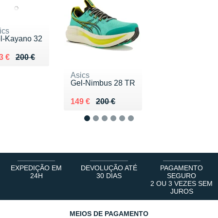
ics
l-Kayano 32
 lieu de 200 €
ndu 143 €
3 €
200 €
Asics
Gel-Nimbus 28 TR
Au lieu de 200 €
Vendu 149 €
149 €
200 €
1
2
3
4
5
6
EXPEDIÇÃO EM
DEVOLUÇÃO ATÉ
PAGAMENTO
24H
30 DIAS
SEGURO
2 OU 3 VEZES SEM
JUROS
MEIOS DE PAGAMENTO