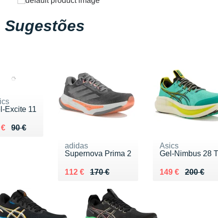
Sugestões
ics
l-Excite 11
 lieu de 90 €
ndu 62 €
 €
90 €
adidas
Asics
Supernova Prima 2
Gel-Nimbus 28 
Au lieu de 170 €
Vendu 112 €
Au lieu de 200 €
Vendu 149 €
112 €
170 €
149 €
200 €