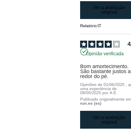
Ver a avaliação
original
Relatório
4
Opinião verificada
Bom amortecimento. 
São bastante justos a
redor do pé.
Opiniões de
01/06/2025
, 
uma experiência de
08/05/2025
por
A.E.
Publicado originalmente e
run.es (es)
Ver a avaliação
original