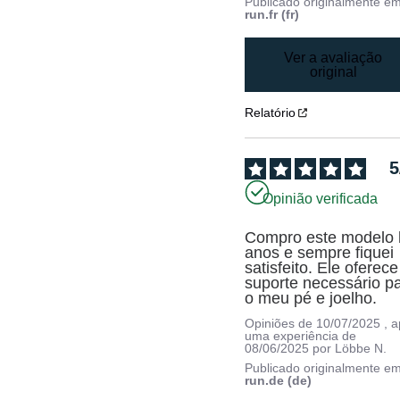
Publicado originalmente e
run.fr (fr)
Ver a avaliação
original
Relatório
5
Opinião verificada
Compro este modelo 
anos e sempre fiquei 
satisfeito. Ele oferece 
suporte necessário pa
o meu pé e joelho.
Opiniões de
10/07/2025
, 
uma experiência de
08/06/2025
por
Löbbe N.
Publicado originalmente e
run.de (de)