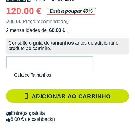
120.00 €
Está a poupar 40%
Preço de venda recomendado pela marca
200.0€
Preço recomendado
2 mensalidades de
60.00 €
sem custos
Consulte o
guia de tamanhos
antes de adicionar o
produto ao carrinho.
Guia de Tamanhos
ADICIONAR AO CARRINHO
Entrega gratuita
6.00 € de cashback