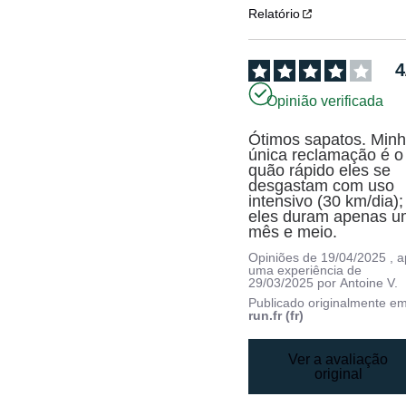
Relatório
4
Opinião verificada
Ótimos sapatos. Minh
única reclamação é o 
quão rápido eles se 
desgastam com uso 
intensivo (30 km/dia); 
eles duram apenas u
mês e meio.
Opiniões de
19/04/2025
, 
uma experiência de
29/03/2025
por
Antoine V.
Publicado originalmente e
run.fr (fr)
Ver a avaliação
original