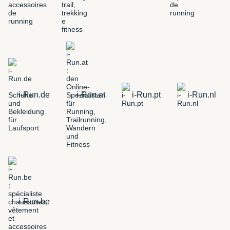
i-Run.de
i-Run.at
i-Run.pt
i-Run.nl
i-Run.be