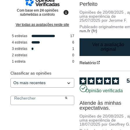
Perfeito
Com base em
24
opiniões
Opiniões de
20/08/2025
, 
submetidas a controlo
uma experiência de
25/07/2025
por
Jerome F.
Ver todas as avaliações neste site
Publicado originalmente e
run.fr (fr)
5
estrelas
17
4
estrelas
6
Ver a avaliação
3
estrelas
1
original
2
estrelas
0
1
estrela
0
Relatório
Classificar as opiniões
5
Opinião verificada
Atende às minhas 
expectativas.
Opiniões de
20/08/2025
, 
uma experiência de
18/07/2025
por
Geoffrey G