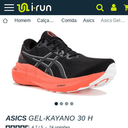
Homem
Calçados
Corrida
Asics
Asics Gel-Kayano 30 H
1
2
3
4
ASICS
GEL-KAYANO 30 H
4.7
/
5
-
24
opiniões