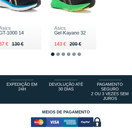
Asics
Asics
GT-1000 14
Gel-Kayano 32
Au lieu de 130 €
Vendu 87 €
Au lieu de 200 €
Vendu 143 €
87 €
130 €
143 €
200 €
1
2
3
4
5
6
EXPEDIÇÃO EM
DEVOLUÇÃO ATÉ
PAGAMENTO
24H
30 DIAS
SEGURO
2 OU 3 VEZES SEM
JUROS
MEIOS DE PAGAMENTO