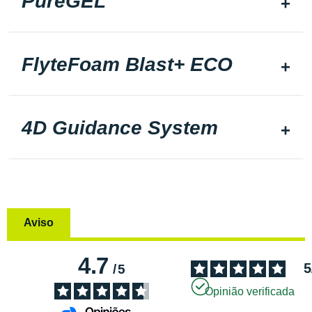
PureGEL
FlyteFoam Blast+ ECO
4D Guidance System
Aviso
4.7
5
/
5
Opinião verificada