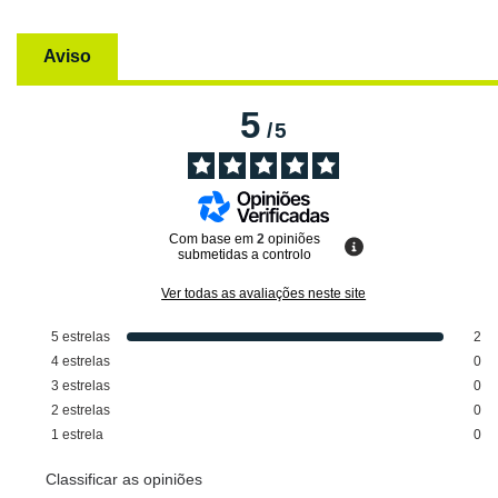
Aviso
5
/
5
Com base em
2
opiniões
submetidas a controlo
Ver todas as avaliações neste site
5
estrelas
2
4
estrelas
0
3
estrelas
0
2
estrelas
0
1
estrela
0
Classificar as opiniões