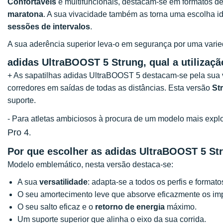
Confortáveis
e multifuncionais, destacam-se em formatos de 
maratona
. A sua vivacidade também as torna uma escolha id
sessões de intervalos
.
A sua aderência superior leva-o em segurança por uma varied
adidas UltraBOOST 5 Strung, qual a utilizaç
+ As sapatilhas adidas UltraBOOST 5 destacam-se pela sua v
corredores em saídas de todas as distâncias. Esta versão
St
suporte.
- Para atletas ambiciosos à procura de um modelo mais exp
Pro 4
.
Por que escolher as adidas UltraBOOST 5 St
Modelo emblemático, nesta versão destaca-se:
A sua
versatilidade
: adapta-se a todos os perfis e formato
O seu amortecimento leve que absorve eficazmente os imp
O seu salto eficaz e o
retorno de energia
máximo.
Um suporte superior que alinha o eixo da sua corrida.