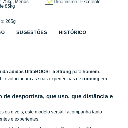
e 75kg, Menos
Dinamismo :
Excelente
de 85kg
o:
265g
SO
SUGESTÕES
HISTÓRICO
rrida adidas UltraBOOST 5 Strung
para
homem
.
l, revolucionam as suas experiências de
running
em
 de desportista, que uso, que distância e
 os níveis, este modelo versátil acompanha tanto
entes e experientes.