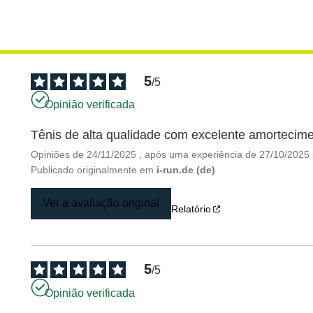
5
/
5
Opinião verificada
Tênis de alta qualidade com excelente amortecim
Opiniões de
24/11/2025
, após uma experiência de
27/10/2025
Publicado originalmente em
i-run.de (de)
Ver a avaliação original
Relatório
5
/
5
Opinião verificada