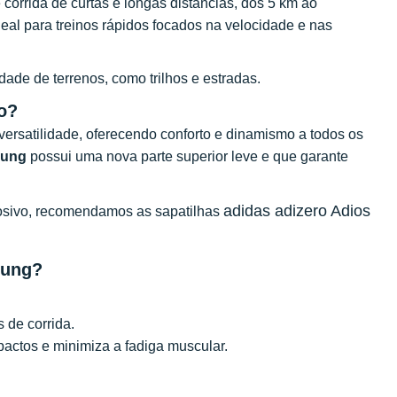
corrida de curtas e longas distâncias, dos 5 km ao
eal para treinos rápidos focados na velocidade e nas
ade de terrenos, como trilhos e estradas.
ão?
ersatilidade, oferecendo conforto e dinamismo a todos os
rung
possui uma nova parte superior leve e que garante
adidas adizero Adios
losivo, recomendamos as sapatilhas
rung?
s de corrida.
actos e minimiza a fadiga muscular.