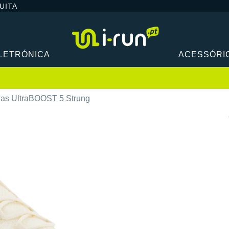
UITA
LETRÓNICA
ACESSÓRI
das UltraBOOST 5 Strung