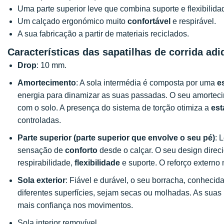
Uma parte superior leve que combina suporte e flexibilida
Um calçado ergonómico muito
confortável
e respirável.
A sua fabricação a partir de materiais reciclados.
Características das sapatilhas de corrida a
Drop
: 10 mm.
Amortecimento
: A sola intermédia é composta por uma
e
energia para dinamizar as suas passadas. O seu amorteci
com o solo. A presença do sistema de torção otimiza a
est
controladas.
Parte superior (parte superior que envolve o seu pé)
: 
sensação de
conforto
desde o calçar. O seu design direci
respirabilidade,
flexibilidade
e suporte. O reforço externo
Sola exterior
: Fiável e durável, o seu borracha, conheci
diferentes superfícies, sejam secas ou molhadas. As sua
mais confiança nos movimentos.
Sola interior removível