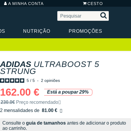
A MINHA CONTA
CESTO
OS
NUTRIÇÃO
PROMOÇÕES
ADIDAS
ULTRABOOST 5
STRUNG
5
/
5
-
2
opiniões
162.00 €
Está a poupar 29%
Preço de venda recomendado pela marca
230.0€
Preço recomendado
2 mensalidades de
81.00 €
sem custos
Consulte o
guia de tamanhos
antes de adicionar o produto
ao carrinho.