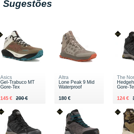
Sugestões
Asics
Altra
The Nor
Gel-Trabuco MT
Lone Peak 9 Mid
Hedgeh
Gore-Tex
Waterproof
Gore-Te
Au lieu de 200 €
Vendu 145 €
Vendu 180 €
Au lieu
Vendu 
145 €
200 €
180 €
124 €