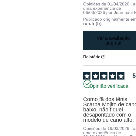
Opiniões de
01/04/2026
, 
uma experiência de
06/03/2026
por
Jean paul P
Publicado originalmente e
run.fr (fr)
Ver a avaliação
original
Relatório
5
Opinião verificada
Como fã dos tênis 
Scarpa Mojito de cano
baixo, não fiquei 
desapontado com o 
modelo de cano alto.
Opiniões de
19/03/2026
, 
uma experiência de