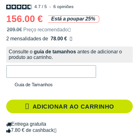
4.7
/
5
-
6
opiniões
156.00 €
Está a poupar 25%
Preço de venda recomendado pela marca
209.0€
Preço recomendado
2 mensalidades de
78.00 €
sem custos
Consulte o
guia de tamanhos
antes de adicionar o
produto ao carrinho.
Guia de Tamanhos
ADICIONAR AO CARRINHO
Entrega gratuita
7.80 € de cashback