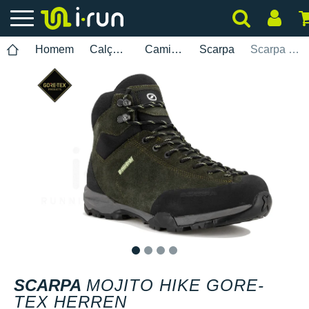
Homem
Calçados
Caminhada
Scarpa
Scarpa Mojito Hike Gore-Tex Herren
1
2
3
4
SCARPA
MOJITO HIKE GORE-
TEX HERREN