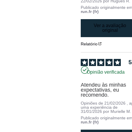
22/02/2026
por
Hugues R.
Publicado originalmente e
run.fr (fr)
Ver a avaliação
original
Relatório
5
Opinião verificada
Atendeu às minhas 
expectativas, eu 
recomendo.
Opiniões de
21/02/2026
, 
uma experiência de
31/01/2026
por
Murielle M.
Publicado originalmente e
run.fr (fr)