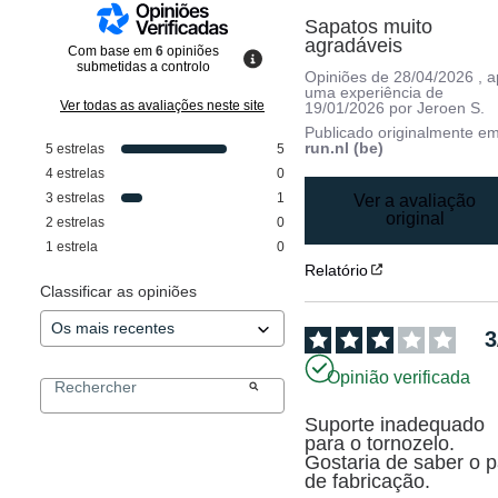
Sapatos muito 
agradáveis
Com base em
6
opiniões
submetidas a controlo
Opiniões de
28/04/2026
, 
uma experiência de
Ver todas as avaliações neste site
19/01/2026
por
Jeroen S.
Publicado originalmente e
run.nl (be)
5
estrelas
5
4
estrelas
0
3
estrelas
1
Ver a avaliação
original
2
estrelas
0
1
estrela
0
Relatório
Classificar as opiniões
3
Opinião verificada
Suporte inadequado 
para o tornozelo. 
Gostaria de saber o pa
de fabricação.