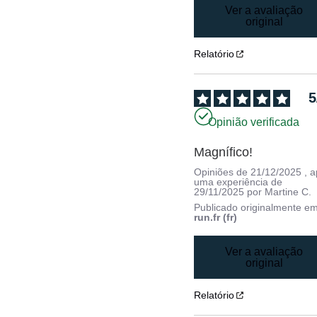
Ver a avaliação
original
Relatório
5
Opinião verificada
Magnífico!
Opiniões de
21/12/2025
, 
uma experiência de
29/11/2025
por
Martine C.
Publicado originalmente e
run.fr (fr)
Ver a avaliação
original
Relatório