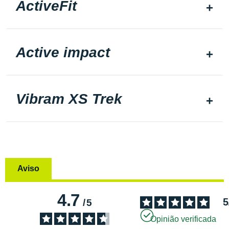
ActiveFit
Active impact
Vibram XS Trek
Aviso
4.7
5
/
5
Opinião verificada