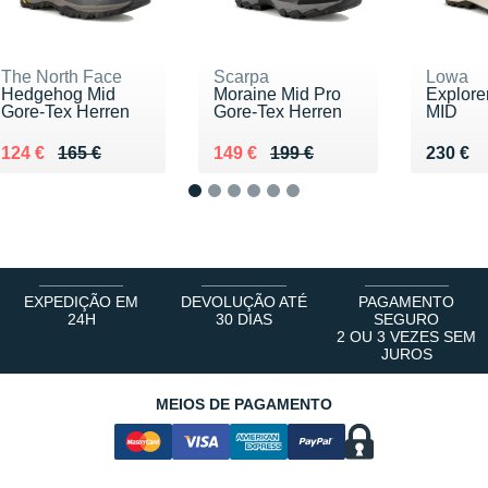
The North Face
Scarpa
Lowa
Hedgehog Mid
Moraine Mid Pro
Explore
Gore-Tex Herren
Gore-Tex Herren
MID
Au lieu de 165 €
Vendu 124 €
Au lieu de 199 €
Vendu 149 €
Vendu 
124 €
165 €
149 €
199 €
230 €
1
2
3
4
5
6
EXPEDIÇÃO EM
DEVOLUÇÃO ATÉ
PAGAMENTO
24H
30 DIAS
SEGURO
2 OU 3 VEZES SEM
JUROS
MEIOS DE PAGAMENTO