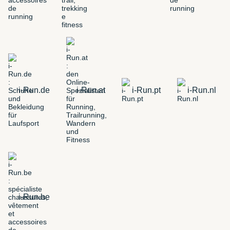
i-Run.de
i-Run.at
i-Run.pt
i-Run.nl
i-Run.be