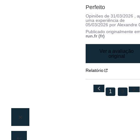
Perfeito
Opiniões de
31/03/2026
, 
uma experiência de
05/03/2026
por
Alexandre 
Publicado originalmente e
run.fr (fr)
Ver a avaliação
original
Relatório
1
3