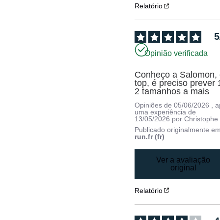
Relatório
5
Opinião verificada
Conheço a Salomon, 
top, é preciso prever 1
2 tamanhos a mais
Opiniões de
05/06/2026
, 
uma experiência de
13/05/2026
por
Christophe
Publicado originalmente e
run.fr (fr)
Ver a avaliação
original
Relatório