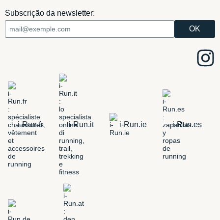
Subscrição da newsletter:
i-Run.fr
i-Run.it
i-Run.ie
i-Run.es