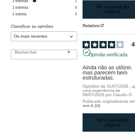
3
estrelas
1
Ver a avaliação
2
estrelas
0
original
1
estrela
0
Relatório
Classificar as opiniões
4
Opinião verificada
Ainda não as utilizei, 
mas parecem bem 
estruturadas.
Opiniões de
31/07/2026
, 
uma experiência de
08/07/2026
por
Claudio D.
Publicado originalmente e
run.it (it)
Ver a avaliação
original