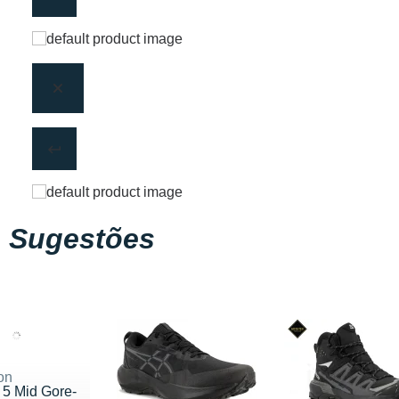
Sugestões
on
a 5 Mid Gore-