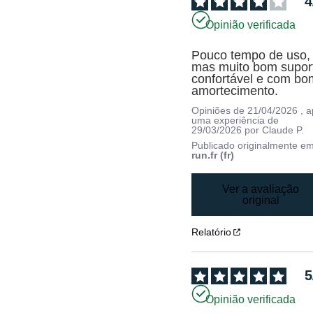
4
Opinião verificada
Pouco tempo de uso, 
mas muito bom suport
confortável e com bom
amortecimento.
Opiniões de
21/04/2026
, 
uma experiência de
29/03/2026
por
Claude P.
Publicado originalmente e
run.fr (fr)
Ver a avaliação
original
Relatório
5
Opinião verificada