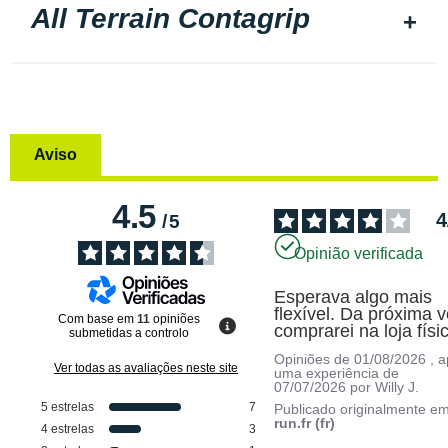
All Terrain Contagrip
Aviso
4.5
4
/
5
Opinião verificada
Esperava algo mais 
flexível. Da próxima v
Com base em
11
opiniões
comprarei na loja físi
submetidas a controlo
Opiniões de
01/08/2026
, 
Ver todas as avaliações neste site
uma experiência de
07/07/2026
por
Willy J.
5
estrelas
7
Publicado originalmente e
run.fr (fr)
4
estrelas
3