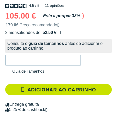
4.5
/
5
-
11
opiniões
105.00 €
Está a poupar 38%
Preço de venda recomendado pela marca
170.0€
Preço recomendado
2 mensalidades de
52.50 €
sem custos
Consulte o
guia de tamanhos
antes de adicionar o
produto ao carrinho.
Guia de Tamanhos
ADICIONAR AO CARRINHO
Entrega gratuita
5.25 € de cashback