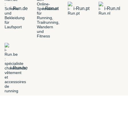
i-Run.de
i-Run.at
i-Run.pt
i-Run.nl
i-Run.be