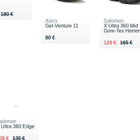
u de 180 €
131 €
180 €
Asics
Salomon
Gel-Venture 11
X Ultra 360 Mid
Gore-Tex Herre
Vendu 80 €
80 €
Au lieu de 165 
Vendu 120 €
120 €
165 €
alomon
 Ultra 360 Edge
u lieu de 135 €
endu 108 €
08 €
135 €