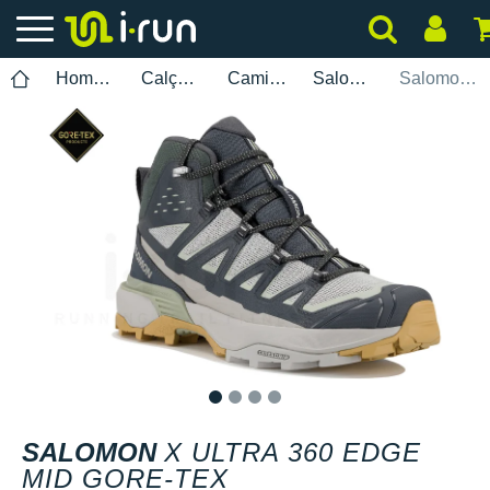
Homem
Calçados
Caminhada
Salomon
Salomon X Ultra 360 Edge Mid Gore-Tex
1
2
3
4
SALOMON
X ULTRA 360 EDGE
MID GORE-TEX