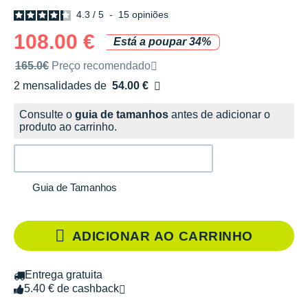
4.3
/
5
-
15
opiniões
108.00 €
Está a poupar 34%
Preço de venda recomendado pela marca
165.0€
Preço recomendado
2 mensalidades de
54.00 €
sem custos
Consulte o
guia de tamanhos
antes de adicionar o
produto ao carrinho.
Guia de Tamanhos
ADICIONAR AO CARRINHO
Entrega gratuita
5.40 € de cashback