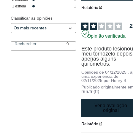
1
estrela
1
Relatório
Classificar as opiniões
2
Opinião verificada
Este produto lesionou
meu tornozelo depois 
apenas alguns 
quilômetros.
Opiniões de
04/12/2025
, 
uma experiência de
02/11/2025
por
Henry B.
Publicado originalmente e
run.fr (fr)
Ver a avaliação
original
Relatório