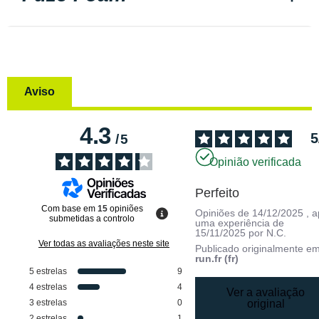
Aviso
4.3
5
/
5
Opinião verificada
Perfeito
Com base em
15
opiniões
Opiniões de
14/12/2025
, 
submetidas a controlo
uma experiência de
15/11/2025
por
N.C.
Ver todas as avaliações neste site
Publicado originalmente e
run.fr (fr)
5
estrelas
9
4
estrelas
4
Ver a avaliação
3
estrelas
0
original
2
estrelas
1