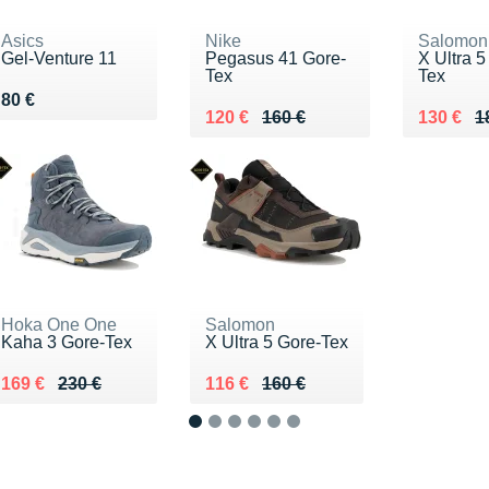
Asics
Nike
Salomon
Gel-Venture 11
Pegasus 41 Gore-
X Ultra 5
Tex
Tex
Vendu 80 €
80 €
Au lieu de 160 €
Vendu 120 €
Au lieu 
Vendu 1
120 €
160 €
130 €
1
Hoka One One
Salomon
Kaha 3 Gore-Tex
X Ultra 5 Gore-Tex
Au lieu de 230 €
Vendu 169 €
Au lieu de 160 €
Vendu 116 €
169 €
230 €
116 €
160 €
1
2
3
4
5
6