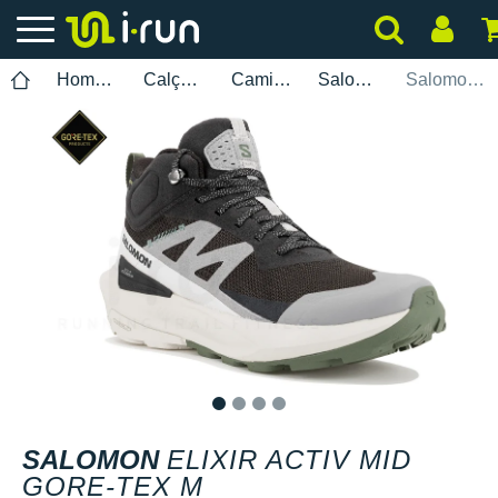
Homem
Calçados
Caminhada
Salomon
Salomon Elixir Activ Mid Gore-Tex M
1
2
3
4
SALOMON
ELIXIR ACTIV MID
GORE-TEX M