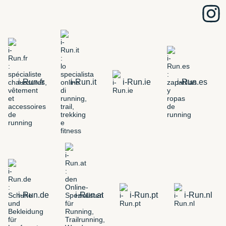
i-Run.fr
i-Run.it
i-Run.ie
i-Run.es
i-Run.de
i-Run.at
i-Run.pt
i-Run.nl