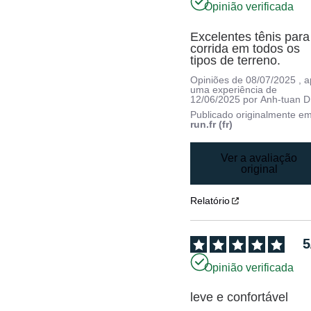
Opinião verificada
Excelentes tênis para 
corrida em todos os 
tipos de terreno.
Opiniões de
08/07/2025
, 
uma experiência de
12/06/2025
por
Anh-tuan D
Publicado originalmente e
run.fr (fr)
Ver a avaliação
original
Relatório
5
Opinião verificada
leve e confortável