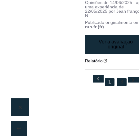
Opiniões de
14/06/2025
, 
uma experiência de
22/05/2025
por
Jean franço
N.
Publicado originalmente e
run.fr (fr)
Ver a avaliação
original
Relatório
1
3