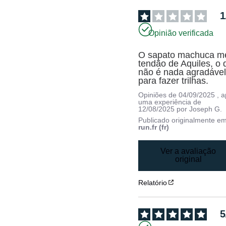
1
Opinião verificada
O sapato machuca me
tendão de Aquiles, o 
não é nada agradável
para fazer trilhas.
Opiniões de
04/09/2025
, 
uma experiência de
12/08/2025
por
Joseph G.
Publicado originalmente e
run.fr (fr)
Ver a avaliação
original
Relatório
5