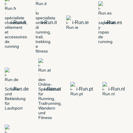
i-Run.fr
i-Run.it
i-Run.ie
i-Run.es
i-Run.de
i-Run.at
i-Run.pt
i-Run.nl