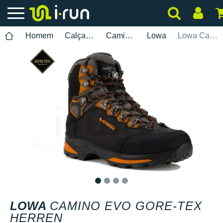
Homem
Calçados
Caminhada
Lowa
Lowa Camino Evo Gore-Tex Herren
1
2
3
4
LOWA
CAMINO EVO GORE-TEX
HERREN