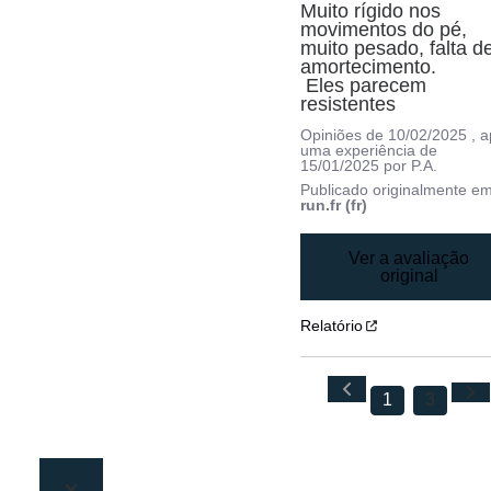
Muito rígido nos 
movimentos do pé, 
muito pesado, falta de
amortecimento.

 Eles parecem 
resistentes
Opiniões de
10/02/2025
, 
uma experiência de
15/01/2025
por
P.A.
Publicado originalmente e
run.fr (fr)
Ver a avaliação
original
Relatório
1
3