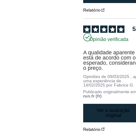
Relatório
5
Opinião verificada
A qualidade aparente 
está de acordo com o 
esperado, consideran
o preço.
Opiniões de
09/03/2025
, 
uma experiência de
14/02/2025
por
Fabrice G.
Publicado originalmente e
run.fr (fr)
Ver a avaliação
original
Relatório