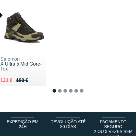
Salomon
X Ultra 5 Mid Gore-
Tex
Au lieu de 180 €
Vendu 131 €
131 €
180 €
1
2
3
4
5
6
EXPEDIÇÃO EM
DEVOLUÇÃO ATÉ
PAGAMENTO
24H
30 DIAS
SEGURO
2 OU 3 VEZES SEM