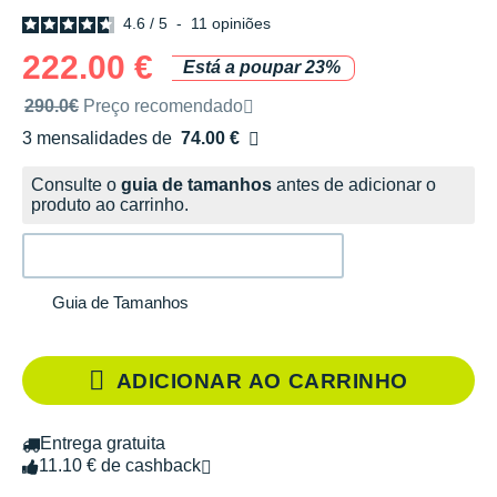
4.6
/
5
-
11
opiniões
222.00 €
Está a poupar 23%
Preço de venda recomendado pela marca
290.0€
Preço recomendado
3 mensalidades de
74.00 €
sem custos
Consulte o
guia de tamanhos
antes de adicionar o
produto ao carrinho.
Guia de Tamanhos
ADICIONAR AO CARRINHO
Entrega gratuita
11.10 € de cashback