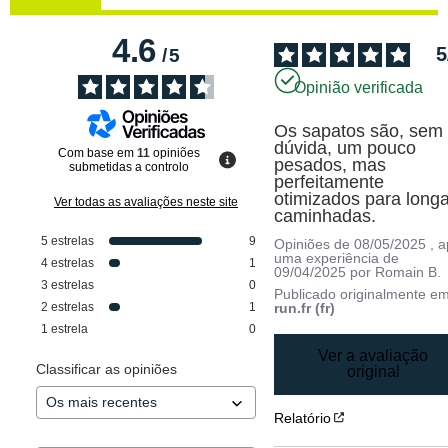
4.6
5
/
5
Opinião verificada
Os sapatos são, sem 
dúvida, um pouco 
Com base em
11
opiniões
pesados, mas 
submetidas a controlo
perfeitamente 
otimizados para longa
Ver todas as avaliações neste site
caminhadas.
5
estrelas
9
Opiniões de
08/05/2025
, 
uma experiência de
4
estrelas
1
09/04/2025
por
Romain B.
3
estrelas
0
Publicado originalmente e
2
estrelas
1
run.fr (fr)
1
estrela
0
Ver a avaliação
Classificar as opiniões
original
Relatório