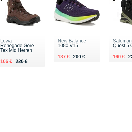
Lowa
New Balance
Salomon
Renegade Gore-
1080 V15
Quest 5 
Tex Mid Herren
Au lieu de 200 €
Vendu 137 €
Au lieu 
Vendu 1
137 €
200 €
160 €
2
Au lieu de 220 €
Vendu 166 €
166 €
220 €