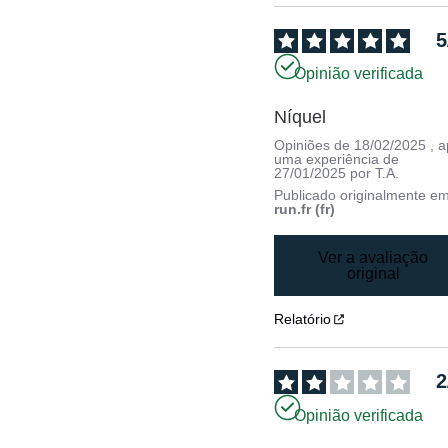
5
Opinião verificada
Níquel
Opiniões de
18/02/2025
, 
uma experiência de
27/01/2025
por
T.A.
Publicado originalmente e
run.fr (fr)
Ver a avaliação
original
Relatório
2
Opinião verificada