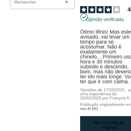
4
Opinião verificada
Ótimo tênis! Mas estej
avisado, vai levar um 
tempo para se 
acostumar. Não é 
exatamente um 
chinelo... Primeiro uso
hora e 30 minutos 
subindo e descendo, 
bom, mas não deveria
ter ido mais longe. Vo
ter que ir com calma.
Opiniões de
17/03/2025
, 
uma experiência de
20/02/2025
por
François K.
Publicado originalmente e
run.fr (fr)
Ver a avaliação
original