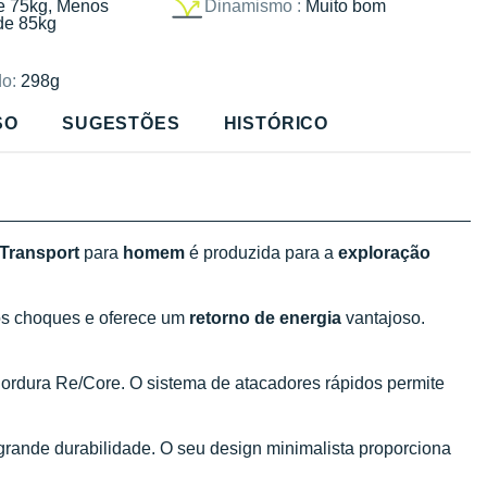
e 75kg, Menos
Dinamismo :
Muito bom
de 85kg
o:
298g
SO
SUGESTÕES
HISTÓRICO
 Transport
para
homem
é produzida para a
exploração
os choques e oferece um
retorno de energia
vantajoso.
 Cordura Re/Core. O sistema de atacadores rápidos permite
grande durabilidade. O seu design minimalista proporciona