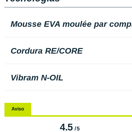
Mousse EVA moulée par comp
Cordura RE/CORE
Vibram N-OIL
Aviso
4.5
/
5