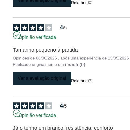
Ver a avaliação original
Relatório
4
/
5
Opinião verificada
Tamanho pequeno à partida
Opiniões de
08/06/2026
, após uma experiência de
15/05/2026
Publicado originalmente em
i-run.fr (fr)
Ver a avaliação original
Relatório
4
/
5
Opinião verificada
Já o tenho em branco, resistência, conforto