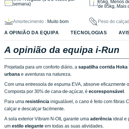
65kg, Menos d
semana)
de 85kg, Mais 
Amortecimento :
Muito bom
Peso do calçad
A OPINIÃO DA EQUIPA
TECNOLOGIAS
AVI
A opinião da equipa i-Run
Projetada para um conforto diário, a
sapatilha corrida Hoka
urbana
e aventuras na natureza.
Com uma entressola de espuma EVA, absorve eficazmente 
Composta por 30% de cana-de-açúcar, é
ecoresponsável
.
Para uma
resistência
inigualável, o cano é feito com fibras
calçar e descalçar facilmente.
A sola exterior Vibram N-OIL garante uma
aderência
ideal e 
um
estilo elegante
em todas as suas atividades.