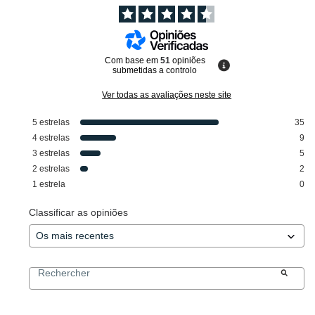
Com base em
51
opiniões
submetidas a controlo
Ver todas as avaliações neste site
5
estrelas
35
4
estrelas
9
3
estrelas
5
2
estrelas
2
1
estrela
0
Classificar as opiniões