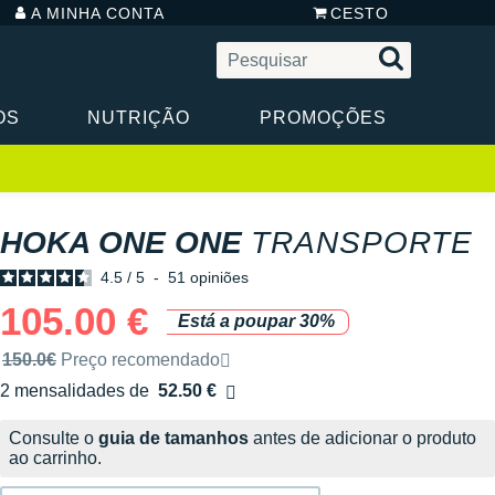
A MINHA CONTA
CESTO
OS
NUTRIÇÃO
PROMOÇÕES
HOKA ONE ONE
TRANSPORTE
4.5
/
5
-
51
opiniões
105.00 €
Está a poupar 30%
Preço de venda recomendado pela marca
150.0€
Preço recomendado
2 mensalidades de
52.50 €
sem custos
Consulte o
guia de tamanhos
antes de adicionar o produto
ao carrinho.