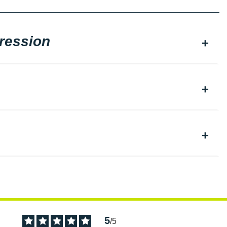
ression
5
/
5