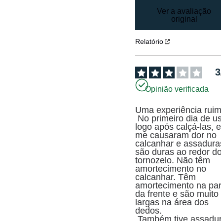
Ver a avaliação
original
Relatório
3
Opinião verificada
Uma experiência ruim.
 No primeiro dia de uso, 
logo após calçá-las, e
me causaram dor no 
calcanhar e assaduras
são duras ao redor do
tornozelo. Não têm 
amortecimento no 
calcanhar. Têm 
amortecimento na part
da frente e são muito 
largas na área dos 
dedos.

 Também tive assaduras 