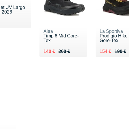
et UV Largo
 2026
 17 €
Altra
La Sportiva
Timp 6 Mid Gore-
Prodigio Hike
Tex
Gore-Tex
Au lieu de 200 €
Vendu 140 €
Au lieu de 19
Vendu 154 €
140 €
200 €
154 €
190 €