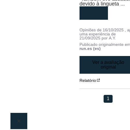
devido à lingueta 
...
leia mais
Opiniões de
16/10/2025
, 
uma experiência de
21/09/2025
por
A.Y.
Publicado originalmente e
run.es (es)
Ver a avaliação
original
Relatório
1