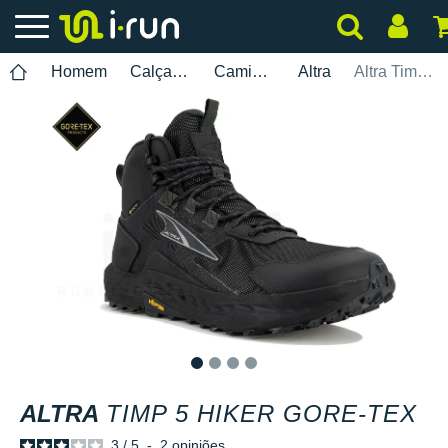
Homem
Calçados
Caminhada
Altra
Altra Timp 5 Hiker Gore-Tex
1
2
3
4
ALTRA
TIMP 5 HIKER GORE-TEX
3
/
5
-
2
opiniões