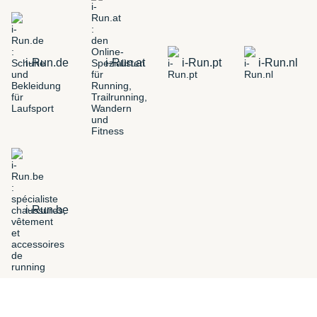
i-Run.de
i-Run.at
i-Run.pt
i-Run.nl
i-Run.be