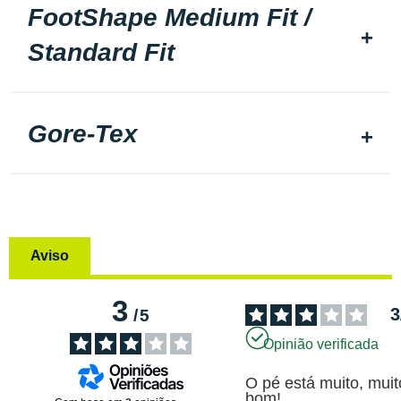
FootShape Medium Fit /
Standard Fit
Gore-Tex
Aviso
3
3
/
5
Opinião verificada
O pé está muito, muito
bom!
