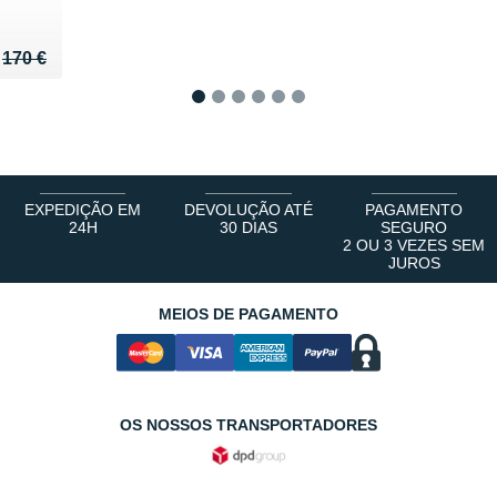
u de 170 €
118 €
170 €
1
2
3
4
5
6
EXPEDIÇÃO EM
DEVOLUÇÃO ATÉ
PAGAMENTO
24H
30 DIAS
SEGURO
2 OU 3 VEZES SEM
JUROS
MEIOS DE PAGAMENTO
OS NOSSOS TRANSPORTADORES