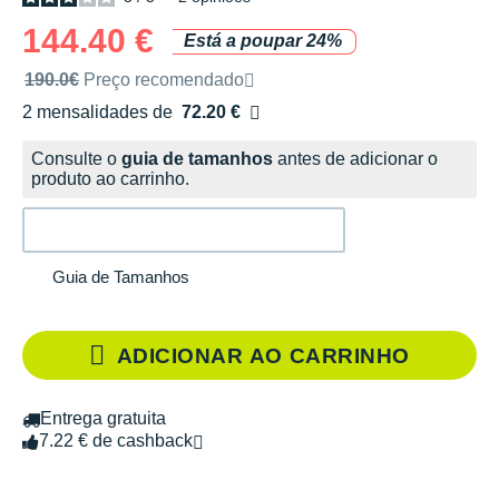
144.40 €
Está a poupar 24%
Preço de venda recomendado pela marca
190.0€
Preço recomendado
2 mensalidades de
72.20 €
sem custos
Consulte o
guia de tamanhos
antes de adicionar o
produto ao carrinho.
Guia de Tamanhos
ADICIONAR AO CARRINHO
Entrega gratuita
7.22 € de cashback