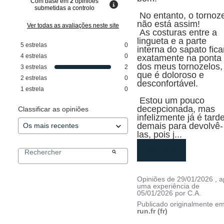
Com base em
2
opiniões
submetidas a controlo
 No entanto, o tornozelo 
não está assim!

Ver todas as avaliações neste site
 As costuras entre a 
lingueta e a parte 
5
estrelas
0
interna do sapato fica
4
estrelas
0
exatamente na ponta 
dos meus tornozelos, 
3
estrelas
2
que é doloroso e 
2
estrelas
0
desconfortável.

1
estrela
0
 Estou um pouco 
decepcionada, mas 
Classificar as opiniões
infelizmente já é tarde
demais para devolvê-
las, pois j
...
leia mais
Opiniões de
29/01/2026
, 
uma experiência de
05/01/2026
por
C.A.
Publicado originalmente e
run.fr (fr)