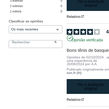
3
estrelas
0
Ver a avaliação
original
2
estrelas
0
1
estrela
0
Relatório
Classificar as opiniões
4
Opinião verificada
Bons tênis de basque
Opiniões de
02/10/2024
, 
uma experiência de
26/08/2024
por
A.A.
Publicado originalmente e
run.fr (fr)
Ver a avaliação
original
Relatório