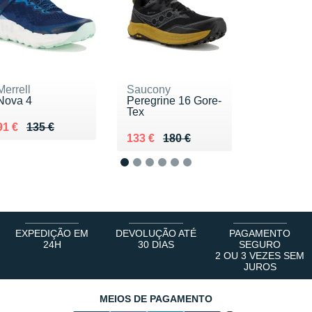
Merrell
Saucony
Nova 4
Peregrine 16 Gore-
Tex
Au lieu de 135 €
Vendu 91 €
91 €
135 €
Au lieu de 180 €
Vendu 133 €
133 €
180 €
1
2
3
4
5
6
EXPEDIÇÃO EM
DEVOLUÇÃO ATÉ
PAGAMENTO
24H
30 DIAS
SEGURO
2 OU 3 VEZES SEM
JUROS
MEIOS DE PAGAMENTO