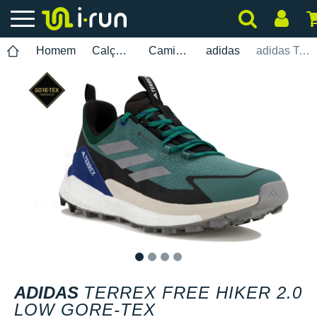
Homem
Calçados
Caminhada
adidas
adidas Terrex Free Hiker 2.0 Low Gore-Tex
1
2
3
4
ADIDAS
TERREX FREE HIKER 2.0
LOW GORE-TEX