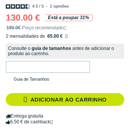
4.5
/
5
-
2
opiniões
130.00 €
Está a poupar 31%
Preço de venda recomendado pela marca
190.0€
Preço recomendado
2 mensalidades de
65.00 €
sem custos
Consulte o
guia de tamanhos
antes de adicionar o
produto ao carrinho.
Guia de Tamanhos
ADICIONAR AO CARRINHO
Entrega gratuita
6.50 € de cashback