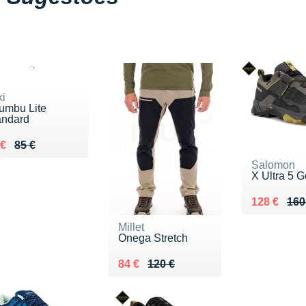
ki
umbu Lite
andard
lieu de 85 €
ndu 72 €
 €
85 €
Salomon
X Ultra 5 
Au lieu de
Vendu 128
128 €
160
Millet
Onega Stretch
Au lieu de 120 €
Vendu 84 €
84 €
120 €