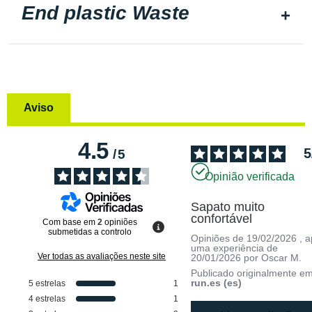
End plastic Waste
Aviso
4.5
5
/
5
Opinião verificada
Sapato muito 
confortável
Com base em
2
opiniões
submetidas a controlo
Opiniões de
19/02/2026
, 
uma experiência de
Ver todas as avaliações neste site
20/01/2026
por
Oscar M.
Publicado originalmente e
run.es (es)
5
estrelas
1
4
estrelas
1