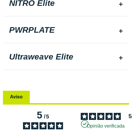
NITRO Elite
PWRPLATE
Ultraweave Elite
Aviso
5
5
/
5
Opinião verificada