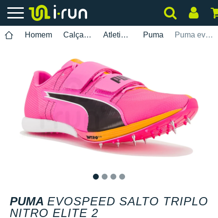
Homem
Calçados
Atletismo
Puma
Puma evoSPEED Salto Triplo Nitro Elite 2
1
2
3
4
PUMA
EVOSPEED SALTO TRIPLO
NITRO ELITE 2