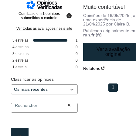
Muito confortável
Com base em
1
opiniões
Opiniões de
16/05/2025
, 
submetidas a controlo
uma experiência de
21/04/2025
por
Claire B.
Ver todas as avaliações neste site
Publicado originalmente e
run.fr (fr)
5
estrelas
1
4
estrelas
0
Ver a avaliação
3
estrelas
0
original
2
estrelas
0
1
estrela
0
Relatório
Classificar as opiniões
1