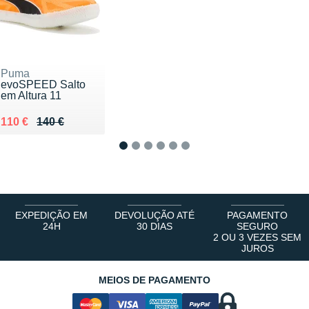
Puma
evoSPEED Salto
em Altura 11
Au lieu de 140 €
Vendu 110 €
110 €
140 €
1
2
3
4
5
6
EXPEDIÇÃO EM
DEVOLUÇÃO ATÉ
PAGAMENTO
24H
30 DIAS
SEGURO
2 OU 3 VEZES SEM
JUROS
MEIOS DE PAGAMENTO