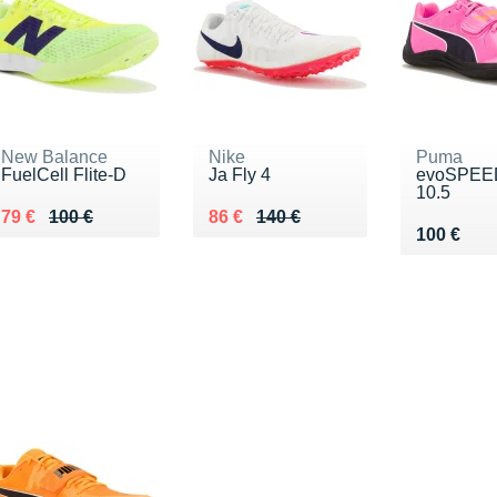
New Balance
Nike
Puma
FuelCell Flite-D
Ja Fly 4
evoSPEE
10.5
Au lieu de 100 €
Vendu 79 €
Au lieu de 140 €
Vendu 86 €
79 €
100 €
86 €
140 €
Vendu 10
100 €