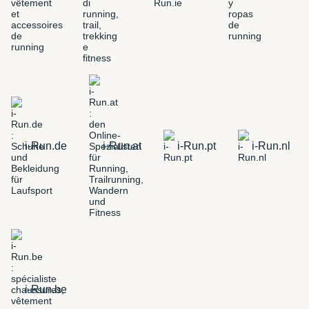
i-Run.de
i-Run.at
i-Run.pt
i-Run.nl
i-Run.be