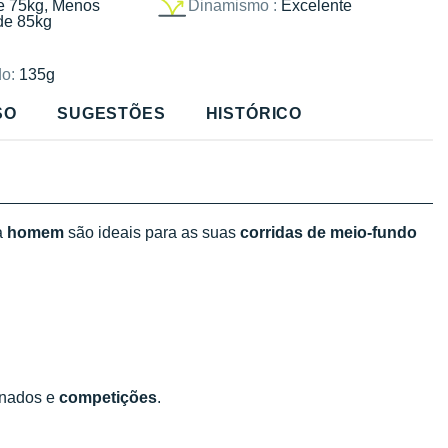
e 75kg, Menos
Dinamismo :
Excelente
de 85kg
o:
135g
SO
SUGESTÕES
HISTÓRICO
a
homem
são ideais para as suas
corridas de meio-fundo
ionados e
competições
.