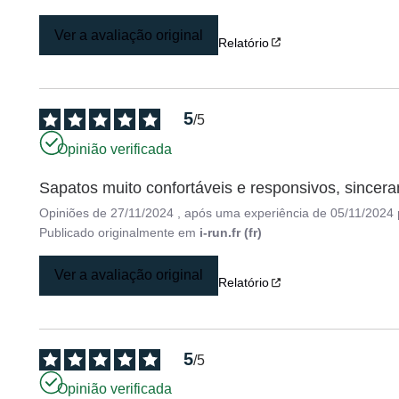
Ver a avaliação original
Relatório
5
/
5
Opinião verificada
Sapatos muito confortáveis e responsivos, since
Opiniões de
27/11/2024
, após uma experiência de
05/11/2024
Publicado originalmente em
i-run.fr (fr)
Ver a avaliação original
Relatório
5
/
5
Opinião verificada