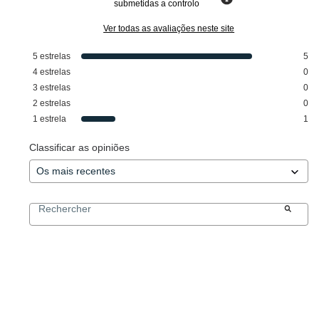
submetidas a controlo
Ver todas as avaliações neste site
5
estrelas
5
4
estrelas
0
3
estrelas
0
2
estrelas
0
1
estrela
1
Classificar as opiniões