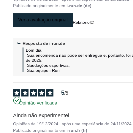
Publicado originalmente em
i-run.de (de)
Ver a avaliação original
Relatório
Resposta de
i-run.de
Bom dia,

 Sua encomenda não pôde ser entregue e, portanto, foi devolvida. Seu reembolso foi processado em 14 de janeiro 
de 2025.

 Saudações esportivas,

 Sua equipe i-Run
5
/
5
Opinião verificada
Ainda não experimentei
Opiniões de
19/12/2024
, após uma experiência de
24/11/2024
Publicado originalmente em
i-run.fr (fr)