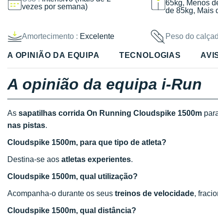
65kg, Menos d
vezes por semana)
de 85kg, Mais 
Amortecimento :
Excelente
Peso do calçad
A OPINIÃO DA EQUIPA
TECNOLOGIAS
AVI
A opinião da equipa i-Run
As
sapatilhas corrida On Running Cloudspike 1500m
par
nas pistas
.
Cloudspike 1500m, para que tipo de atleta?
Destina-se aos
atletas experientes
.
Cloudspike 1500m, qual utilização?
Acompanha-o durante os seus
treinos de velocidade
, frac
Cloudspike 1500m, qual distância?