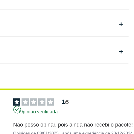
1
/
5
Opinião verificada
Não posso opinar, pois ainda não recebi o pacote!
Opiniões de
09/01/2025
, após uma experiência de
23/12/2024