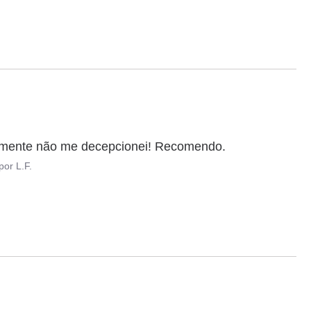
ramente não me decepcionei! Recomendo.
por
L.F.