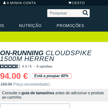
A MINHA CONTA
CESTO
OS
NUTRIÇÃO
PROMOÇÕES
ON-RUNNING
CLOUDSPIKE
1500M HERREN
4.3
/
5
-
6
opiniões
94.00 €
Está a poupar 40%
Preço de venda recomendado pela marca
159.0€
Preço recomendado
Consulte o
guia de tamanhos
antes de adicionar o produto
ao carrinho.