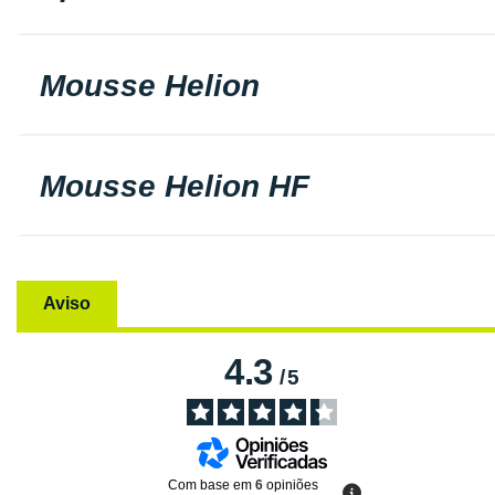
Mousse Helion
Mousse Helion HF
Aviso
4.3
/
5
Com base em
6
opiniões