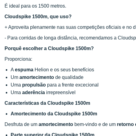
É ideal para os 1500 metros.
Cloudspike 1500m, que uso?
+ Aproveita plenamente nas suas competições oficiais e no d
- Para corridas de longa distância, recomendamos a Clouds
Porquê escolher a Cloudspike 1500m?
Proporciona:
A
espuma
Helion e os seus benefícios
Um
amortecimento
de qualidade
Uma
propulsão
para a frente excecional
Uma
aderência
irrepreensível
Características da Cloudspike 1500m
Amortecimento da Cloudspike 1500m
Desfruta de um
amortecimento
bem-vindo e de um
retorno 
Parte superior da Cloudspike 1500m