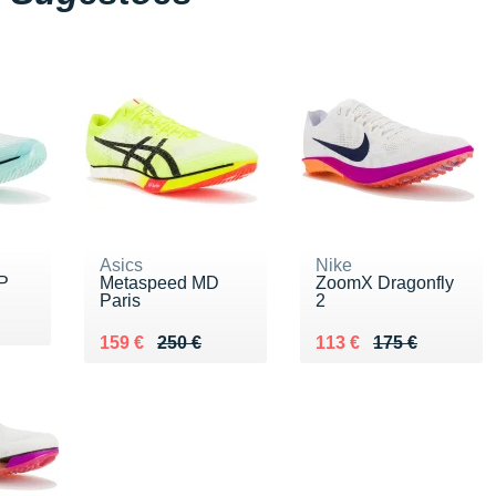
Asics
Nike
P
Metaspeed MD
ZoomX Dragonfly
Paris
2
0 €
Au lieu de 250 €
Vendu 159 €
Au lieu de 175 €
Vendu 113 €
159 €
250 €
113 €
175 €