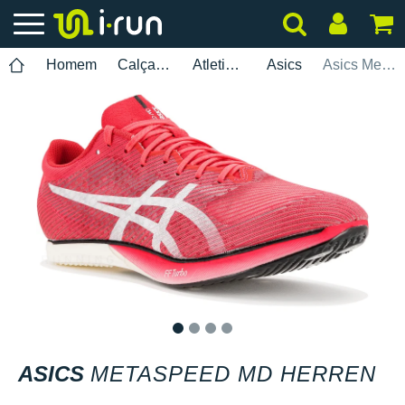
Homem
Calçados
Atletismo
Asics
Asics Metaspeed MD Herren
1
2
3
4
ASICS
METASPEED MD HERREN