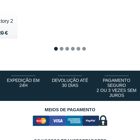
tory 2
20 €
40 €
20 €
1
2
3
4
5
6
EXPEDIÇÃO EM
DEVOLUÇÃO ATÉ
PAGAMENTO
24H
30 DIAS
SEGURO
2 OU 3 VEZES SEM
JUROS
MEIOS DE PAGAMENTO