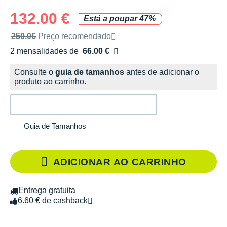
132.00 €
Está a poupar 47%
Preço de venda recomendado pela marca
250.0€
Preço recomendado
2 mensalidades de
66.00 €
sem custos
Consulte o
guia de tamanhos
antes de adicionar o
produto ao carrinho.
Guia de Tamanhos
ADICIONAR AO CARRINHO
Entrega gratuita
6.60 € de cashback