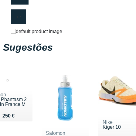
Sugestões
mon
 Phantasm 2
in France M
u de 250 €
 170 €
250 €
Nike
Kiger 10
Salomon