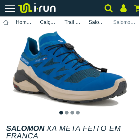
Homem
Calçados
Trail Running
Salomon
Salomon XA Meta Feito em França
1
2
3
4
SALOMON
XA META FEITO EM
FRANÇA