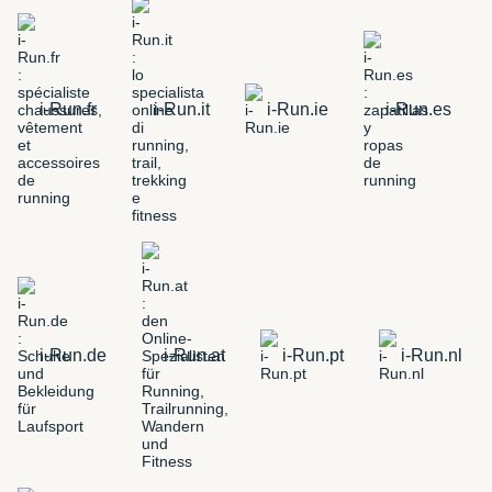
i-Run.fr
i-Run.it
i-Run.ie
i-Run.es
i-Run.de
i-Run.at
i-Run.pt
i-Run.nl