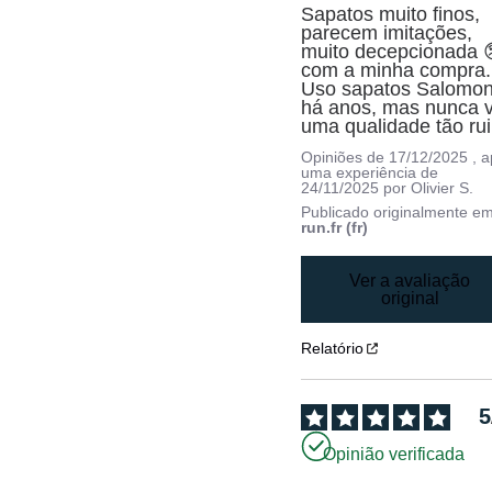
Sapatos muito finos, 
parecem imitações, 
muito decepcionada 
com a minha compra. 
Uso sapatos Salomon
há anos, mas nunca vi
uma qualidade tão ru
Opiniões de
17/12/2025
, 
uma experiência de
24/11/2025
por
Olivier S.
Publicado originalmente e
run.fr (fr)
Ver a avaliação
original
Relatório
5
Opinião verificada