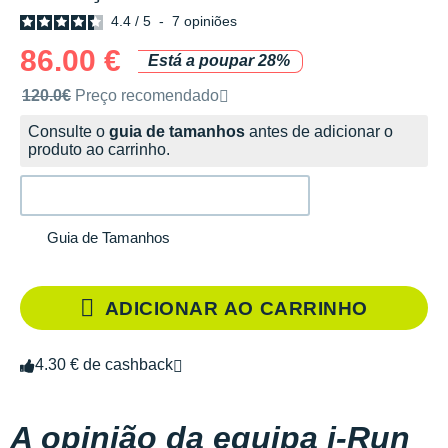
4.4
/
5
-
7
opiniões
86.00 €
Está a poupar 28%
Preço de venda recomendado pela marca
120.0€
Preço recomendado
Consulte o
guia de tamanhos
antes de adicionar o
produto ao carrinho.
Guia de Tamanhos
ADICIONAR AO CARRINHO
4.30 € de cashback
A opinião da equipa i-Run