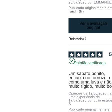
25/07/2025
por
EMMANUEL
Publicado originalmente e
run.fr (fr)
Ver a avaliação
original
Relatório
5
Opinião verificada
Um sapato bonito, 
encaixa no tornozelo 
como uma luva e não 
muito rígido, muito b
Opiniões de
12/08/2025
, 
uma experiência de
17/07/2025
por
Julio esteb
S.
Publicado originalmente e