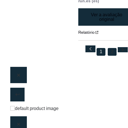
run.es (es)
Ver a avaliação
original
Relatório
1
2