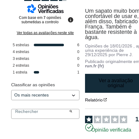
Um sapato muito bom,
confortável de usar e, 
Com base em
7
opiniões
além disso, fabricado 
submetidas a controlo
França. Também é 
bastante resistente à 
Ver todas as avaliações neste site
água.
5
estrelas
6
Opiniões de
18/01/2026
, 
uma experiência de
4
estrelas
0
29/12/2025
por
Pierre J.
3
estrelas
0
Publicado originalmente e
2
estrelas
0
run.fr (fr)
1
estrela
1
Ver a avaliação
Classificar as opiniões
original
Relatório
1
Opinião verificada