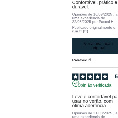
Confortável, prático e 
durável.
Opiniões de
16/09/2025
, 
uma experiência de
22/08/2025
por
Pascal H.
Publicado originalmente e
run.fr (fr)
Ver a avaliação
original
Relatório
5
Opinião verificada
Leve e confortável par
usar no verão, com 
ótima aderência.
Opiniões de
21/08/2025
, 
uma experiência de