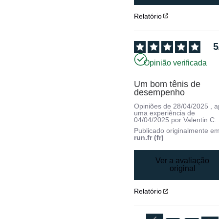
Relatório
5
Opinião verificada
Um bom tênis de 
desempenho
Opiniões de
28/04/2025
, 
uma experiência de
04/04/2025
por
Valentin C.
Publicado originalmente e
run.fr (fr)
Ver a avaliação
original
Relatório