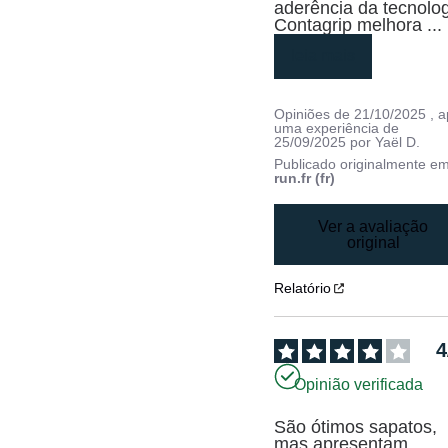
aderência da tecnolog
Contagrip melhora 
...
leia mais
Opiniões de
21/10/2025
, 
uma experiência de
25/09/2025
por
Yaël D.
Publicado originalmente e
run.fr (fr)
Ver a avaliação
original
Relatório
4
Opinião verificada
São ótimos sapatos, 
mas apresentam 