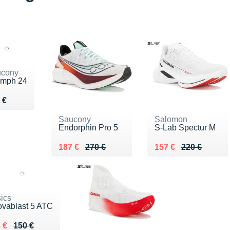
cony
umph 24
du 190 €
 €
Saucony
Salomon
Endorphin Pro 5
S-Lab Spectur M
Au lieu de 270 €
Vendu 187 €
Au lieu de 220 €
Vendu 157 €
187 €
270 €
157 €
220 €
ics
vablast 5 ATC
 lieu de 150 €
ndu 98 €
 €
150 €