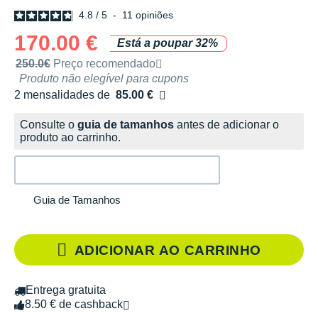
4.8
/
5
-
11
opiniões
170.00 €
Está a poupar 32%
Preço de venda recomendado pela marca
250.0€
Preço recomendado
Produto não elegível para cupons
2 mensalidades de
85.00 €
sem custos
Consulte o
guia de tamanhos
antes de adicionar o
produto ao carrinho.
Guia de Tamanhos
ADICIONAR AO CARRINHO
Entrega gratuita
8.50 € de cashback