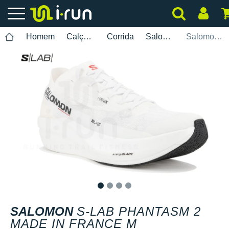
Homem
Calçados
Corrida
Salomon
Salomon S-Lab Phantasm 2 Made in France M
1
2
3
4
SALOMON
S-LAB PHANTASM 2
MADE IN FRANCE M