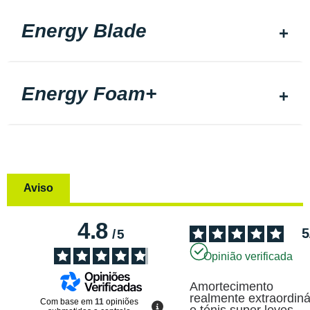
Energy Blade
Energy Foam+
Aviso
4.8
5
/
5
Opinião verificada
Amortecimento 
realmente extraordinár
Com base em
11
opiniões
e ténis super leves