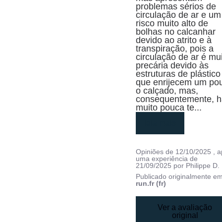
problemas sérios de 
circulação de ar e um 
risco muito alto de 
bolhas no calcanhar 
devido ao atrito e à 
transpiração, pois a 
circulação de ar é mui
precária devido às 
estruturas de plástico 
que enrijecem um pou
o calçado, mas, 
consequentemente, h
muito pouca te
...
leia mais
Opiniões de
12/10/2025
, 
uma experiência de
21/09/2025
por
Philippe D.
Publicado originalmente e
run.fr (fr)
Ver a avaliação
original