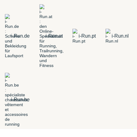
i-Run.de
i-Run.at
i-Run.pt
i-Run.nl
i-Run.be