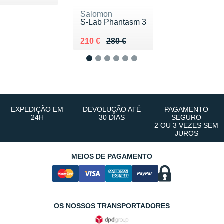
Salomon
S-Lab Phantasm 3
Au lieu de 280 €
Vendu 210 €
210 €
280 €
1
2
3
4
5
6
EXPEDIÇÃO EM
DEVOLUÇÃO ATÉ
PAGAMENTO
24H
30 DIAS
SEGURO
2 OU 3 VEZES SEM
JUROS
MEIOS DE PAGAMENTO
OS NOSSOS TRANSPORTADORES