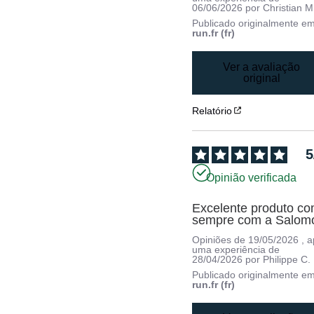
06/06/2026
por
Christian M
Publicado originalmente e
run.fr (fr)
Ver a avaliação
original
Relatório
5
Opinião verificada
Excelente produto co
sempre com a Salom
Opiniões de
19/05/2026
, 
uma experiência de
28/04/2026
por
Philippe C.
Publicado originalmente e
run.fr (fr)