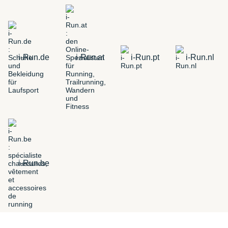
i-Run.de
i-Run.at
i-Run.pt
i-Run.nl
i-Run.be