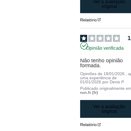
Ver a avaliação
original
Relatório
1
Opinião verificada
Não tenho opinião 
formada.
Opiniões de
18/01/2026
, 
uma experiência de
01/01/2026
por
Denis P.
Publicado originalmente e
run.fr (fr)
Ver a avaliação
original
Relatório