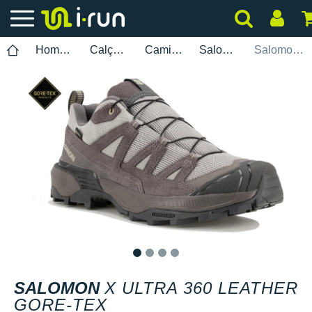
Homem
Calçados
Caminhada
Salomon
Salomon X Ultra 360 Leather Gore-Tex
1
2
3
4
SALOMON
X ULTRA 360 LEATHER
GORE-TEX