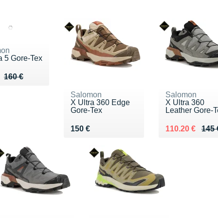
mon
a 5 Gore-Tex
u de 160 €
 128 €
160 €
Salomon
Salomon
X Ultra 360 Edge
X Ultra 360
Gore-Tex
Leather Gore-T
Vendu 150 €
Au lieu de 145
Vendu 110.20 
150 €
110.20 €
145 