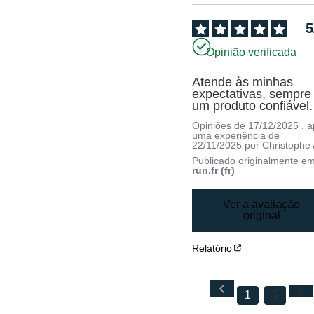
5
Opinião verificada
Atende às minhas 
expectativas, sempre 
um produto confiável.
Opiniões de
17/12/2025
, 
uma experiência de
22/11/2025
por
Christophe 
Publicado originalmente e
run.fr (fr)
Ver a avaliação
original
Relatório
1
5