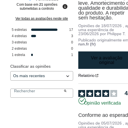
leve. Amortecimento d
Com base em
21
opiniões
qualidade e durabilida
submetidas a controlo
do produto. A repetir 
sem hesitação.
Ver todas as avaliações neste site
Opiniões de
18/07/2026
, 
uma experiência de
5
estrelas
17
23/06/2026
por
Philippe T.
4
estrelas
3
Publicado originalmente e
3
estrelas
0
run.fr (fr)
2
estrelas
0
1
estrela
1
Ver a avaliação
original
Classificar as opiniões
Relatório
4
Opinião verificada
Conforme ao espera
Opiniões de
05/07/2026
, 
uma experiência de