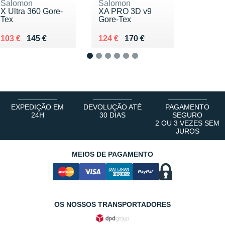
Salomon
Salomon
X Ultra 360 Gore-
XA PRO 3D v9
Tex
Gore-Tex
Au lieu de 145 €
Vendu 103 €
Au lieu de 170 €
Vendu 124 €
103 €
145 €
124 €
170 €
1
2
3
4
5
6
EXPEDIÇÃO EM
DEVOLUÇÃO ATÉ
PAGAMENTO
24H
30 DIAS
SEGURO
2 OU 3 VEZES SEM
JUROS
MEIOS DE PAGAMENTO
OS NOSSOS TRANSPORTADORES