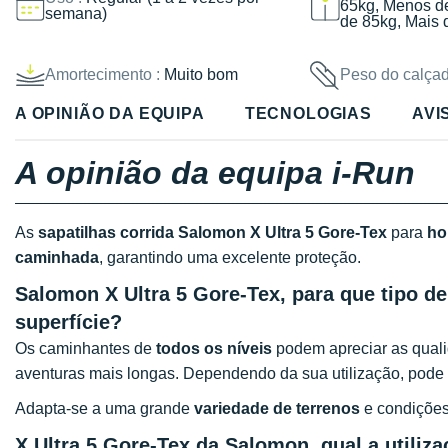
65kg, Menos d
semana)
de 85kg, Mais 
Amortecimento :
Muito bom
Peso do calçad
A OPINIÃO DA EQUIPA
TECNOLOGIAS
AVI
A opinião da equipa i-Run
As
sapatilhas corrida Salomon X Ultra 5 Gore-Tex
para
h
caminhada
, garantindo uma excelente proteção.
Salomon X Ultra 5 Gore-Tex, para que tipo de
superfície?
Os caminhantes de
todos os níveis
podem apreciar as quali
aventuras mais longas. Dependendo da sua utilização, pode 
Adapta-se a uma grande
variedade de terrenos
e condições
X Ultra 5 Gore-Tex da Salomon, qual a utiliz