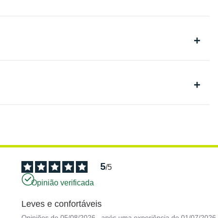
5
/
5
Opinião verificada
Leves e confortáveis
Opiniões de
05/08/2026
, após uma experiência de
01/07/2026