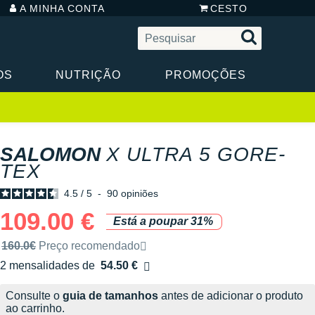
A MINHA CONTA
CESTO
OS
NUTRIÇÃO
PROMOÇÕES
SALOMON
X ULTRA 5 GORE-
TEX
4.5
/
5
-
90
opiniões
109.00 €
Está a poupar 31%
Preço de venda recomendado pela marca
160.0€
Preço recomendado
2 mensalidades de
54.50 €
sem custos
Consulte o
guia de tamanhos
antes de adicionar o produto
ao carrinho.