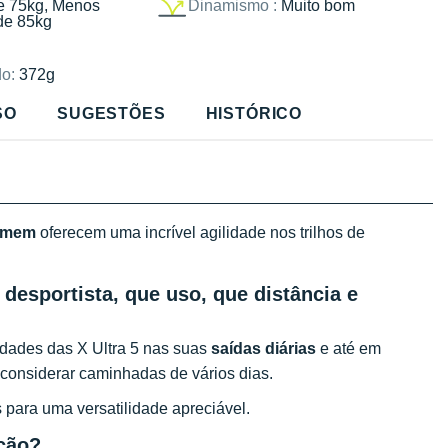
e 75kg, Menos
Dinamismo :
Muito bom
de 85kg
o:
372g
SO
SUGESTÕES
HISTÓRICO
omem
oferecem uma incrível agilidade nos trilhos de
 desportista, que uso, que distância e
dades das X Ultra 5 nas suas
saídas diárias
e até em
considerar caminhadas de vários dias.
 para uma versatilidade apreciável.
ação?