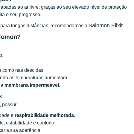
apadas ao ar livre, graças ao seu elevado nível de proteção
lita o seu progresso.
Salomon Elixir
o para longas distâncias, recomendamos a
.
alomon?
o.
s como nas descidas.
uando as temperaturas aumentam.
ua
membrana impermeável
.
x
, possui:
idade e
respirabilidade melhorada
.
, estabilidade e conforto.
car a sua aderência.