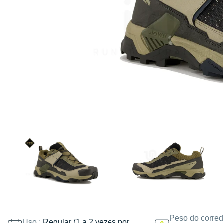
Peso do corred
Uso :
Regular (1 a 2 vezes por