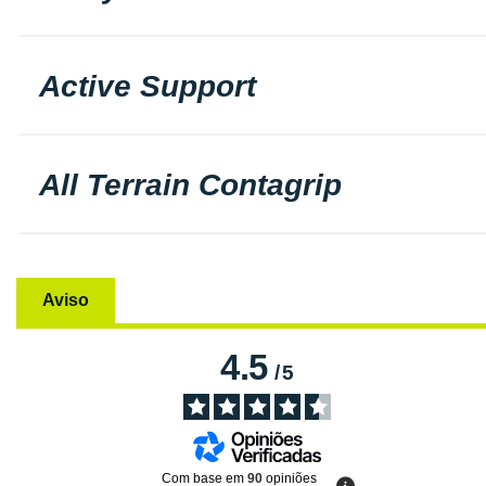
Active Support
All Terrain Contagrip
Aviso
4.5
/
5
Com base em
90
opiniões