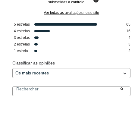
submetidas a controlo
Ver todas as avaliações neste site
5
estrelas
65
4
estrelas
16
3
estrelas
4
2
estrelas
3
1
estrela
2
Classificar as opiniões