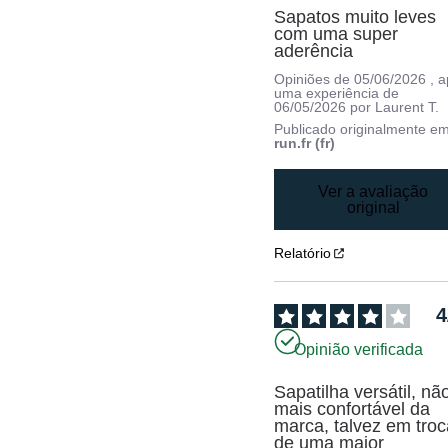
Sapatos muito leves 
com uma super 
aderência
Opiniões de
05/06/2026
, 
uma experiência de
06/05/2026
por
Laurent T.
Publicado originalmente e
run.fr (fr)
Ver a avaliação
original
Relatório
4
Opinião verificada
Sapatilha versátil, não
mais confortável da 
marca, talvez em troc
de uma maior 