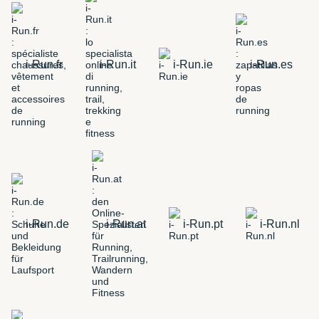
i-Run.fr
i-Run.it
i-Run.ie
i-Run.es
i-Run.de
i-Run.at
i-Run.pt
i-Run.nl