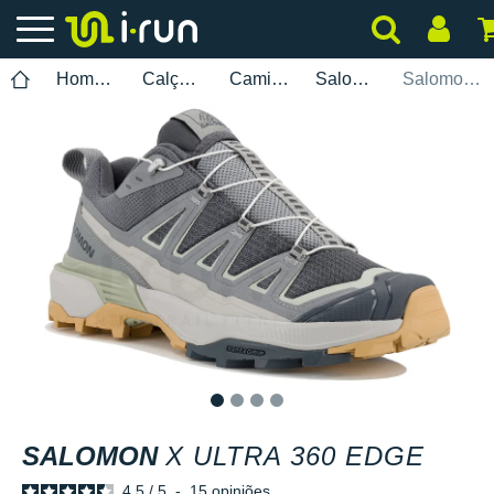
Homem
Calçados
Caminhada
Salomon
Salomon X Ultra 360 Edge
1
2
3
4
SALOMON
X ULTRA 360 EDGE
4.5
/
5
-
15
opiniões