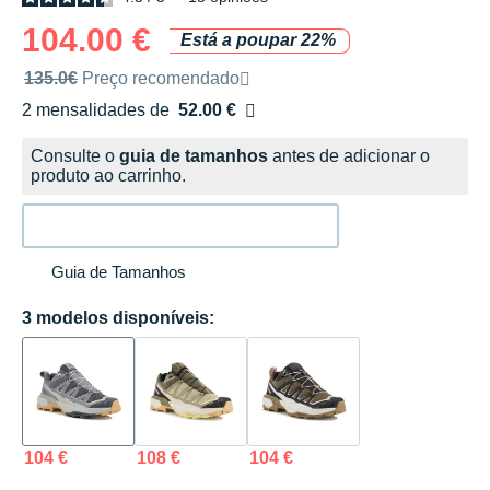
104.00 €
Está a poupar 22%
Preço de venda recomendado pela marca
135.0€
Preço recomendado
2 mensalidades de
52.00 €
sem custos
Consulte o
guia de tamanhos
antes de adicionar o
produto ao carrinho.
Guia de Tamanhos
3 modelos disponíveis:
104 €
108 €
104 €