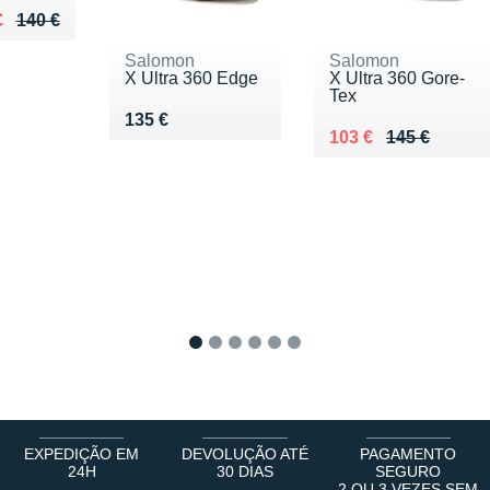
lieu de 140 €
du 99 €
€
140 €
Salomon
Salomon
X Ultra 360 Edge
X Ultra 360 Gore-
Tex
Vendu 135 €
135 €
Au lieu de 145 €
Vendu 103 €
103 €
145 €
1
2
3
4
5
6
EXPEDIÇÃO EM
DEVOLUÇÃO ATÉ
PAGAMENTO
24H
30 DIAS
SEGURO
2 OU 3 VEZES SEM