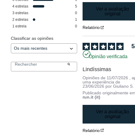
4
estrelas
5
Ver a avaliação
3
estrelas
0
original
2
estrelas
1
1
estrela
0
Relatório
Classificar as opiniões
5
Opinião verificada
Lindíssimas
Opiniões de
11/07/2026
, 
uma experiência de
23/06/2026
por
Giuliano S.
Publicado originalmente e
run.it (it)
Ver a avaliação
original
Relatório