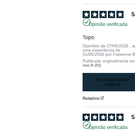
5
Opinião verificada
Topo
Opiniões de
27/06/2026
, 
uma experiência de
31/05/2026
por
Fabienne B
Publicado originalmente e
run.fr (fr)
Ver a avaliação
original
Relatório
5
Opinião verificada