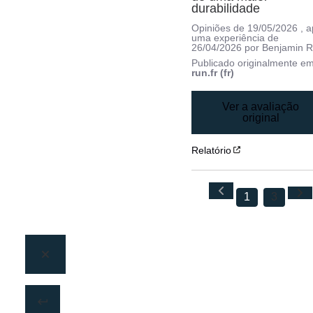
durabilidade
Opiniões de
19/05/2026
, 
uma experiência de
26/04/2026
por
Benjamin R
Publicado originalmente e
run.fr (fr)
Ver a avaliação
original
Relatório
1
3