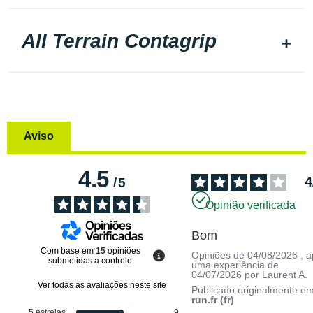
All Terrain Contagrip
Aviso
4.5
4
/
5
Opinião verificada
Bom
Com base em
15
opiniões
Opiniões de
04/08/2026
, 
submetidas a controlo
uma experiência de
04/07/2026
por
Laurent A.
Ver todas as avaliações neste site
Publicado originalmente e
run.fr (fr)
5
estrelas
9