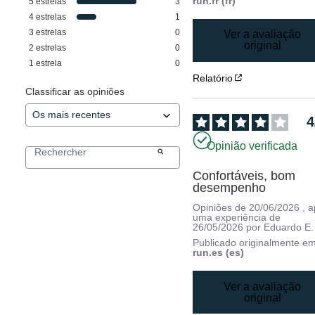
run.fr (fr)
5
estrelas
3
4
estrelas
1
3
estrelas
0
Ver a avaliação
original
2
estrelas
0
1
estrela
0
Relatório
Classificar as opiniões
4
Opinião verificada
Confortáveis, bom 
desempenho
Opiniões de
20/06/2026
, 
uma experiência de
26/05/2026
por
Eduardo E.
Publicado originalmente e
run.es (es)
Ver a avaliação
original