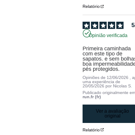
Relatório
5
Opinião verificada
Primeira caminhada 
com este tipo de 
sapatos. e sem bolhas
boa impermeabilidade
pés protegidos.
Opiniões de
12/06/2026
, 
uma experiência de
20/05/2026
por
Nicolas S.
Publicado originalmente e
run.fr (fr)
Ver a avaliação
original
Relatório