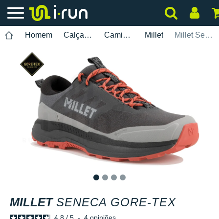
Homem
Calçados
Caminhada
Millet
Millet Seneca Gore-Tex
1
2
3
4
MILLET
SENECA GORE-TEX
4.8
/
5
-
4
opiniões