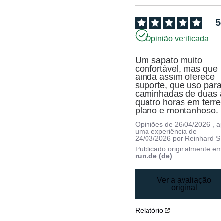
5
Opinião verificada
Um sapato muito 
confortável, mas que 
ainda assim oferece 
suporte, que uso para
caminhadas de duas a
quatro horas em terre
plano e montanhoso.
Opiniões de
26/04/2026
, 
uma experiência de
24/03/2026
por
Reinhard S
Publicado originalmente e
run.de (de)
Ver a avaliação
original
Relatório