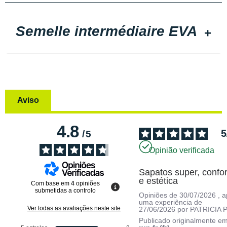
Semelle intermédiaire EVA
Aviso
4.8
5
/
5
Opinião verificada
Sapatos super, confor
e estética
Com base em
4
opiniões
submetidas a controlo
Opiniões de
30/07/2026
, 
uma experiência de
Ver todas as avaliações neste site
27/06/2026
por
PATRICIA P
Publicado originalmente e