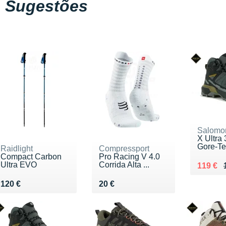
Sugestões
Salomo
X Ultra
Gore-Te
Raidlight
Compressport
Compact Carbon
Pro Racing V 4.0
Ultra EVO
Corrida Alta ...
Au lieu
Vendu 
119 €
Vendu 120 €
Vendu 20 €
120 €
20 €