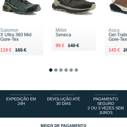
Salomon
Millet
Asics
X Ultra 360 Mid
Seneca
Gel-Tra
Gore-Tex
Gore-Tex
Au lieu de 140 €
Vendu 99 €
99 €
140 €
Au lieu de 165 €
Vendu 119 €
Au lieu 
Vendu 1
119 €
165 €
145 €
2
1
2
3
4
5
6
EXPEDIÇÃO EM
DEVOLUÇÃO ATÉ
PAGAMENTO
24H
30 DIAS
SEGURO
2 OU 3 VEZES SEM
JUROS
MEIOS DE PAGAMENTO