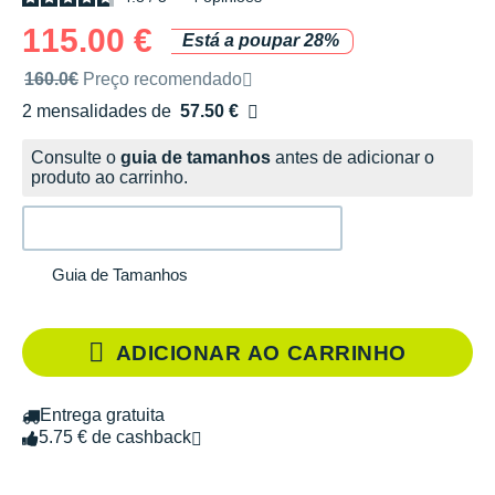
115.00 €
Está a poupar 28%
Preço de venda recomendado pela marca
160.0€
Preço recomendado
2 mensalidades de
57.50 €
sem custos
Consulte o
guia de tamanhos
antes de adicionar o
produto ao carrinho.
Guia de Tamanhos
ADICIONAR AO CARRINHO
Entrega gratuita
5.75 € de cashback