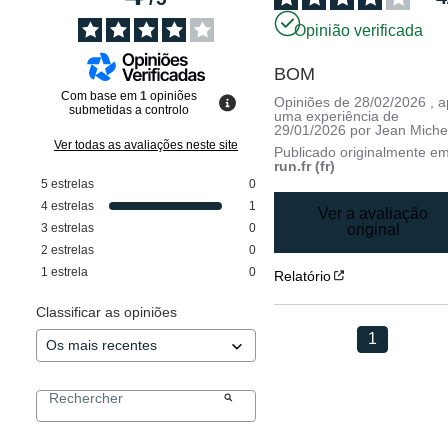
Opinião verificada
BOM
Com base em
1
opiniões
Opiniões de
28/02/2026
, 
submetidas a controlo
uma experiência de
29/01/2026
por
Jean Miche
Ver todas as avaliações neste site
Publicado originalmente e
run.fr (fr)
5
estrelas
0
4
estrelas
1
Ver a avaliação
3
estrelas
0
original
2
estrelas
0
1
estrela
0
Relatório
Classificar as opiniões
1