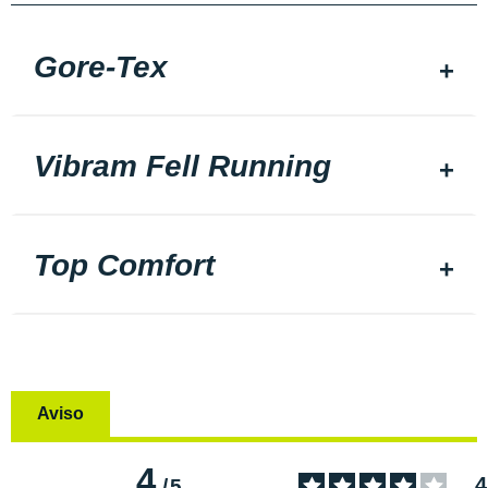
Gore-Tex
Vibram Fell Running
Top Comfort
Aviso
4
4
/
5