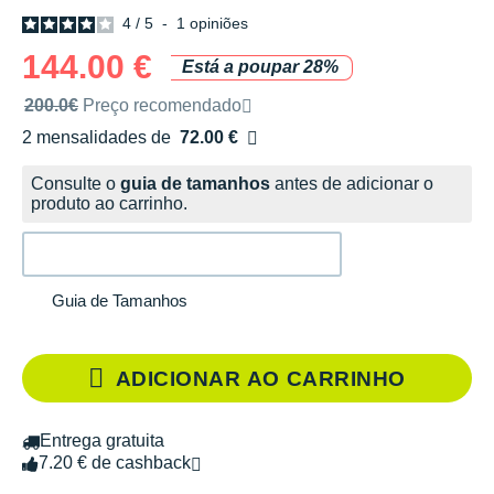
4
/
5
-
1
opiniões
144.00 €
Está a poupar 28%
Preço de venda recomendado pela marca
200.0€
Preço recomendado
2 mensalidades de
72.00 €
sem custos
Consulte o
guia de tamanhos
antes de adicionar o
produto ao carrinho.
Guia de Tamanhos
ADICIONAR AO CARRINHO
Entrega gratuita
7.20 € de cashback