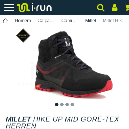
Homem
Calçados
Caminhada
Millet
Millet Hike Up Mid Gore-Tex Herren
1
2
3
4
MILLET
HIKE UP MID GORE-TEX
HERREN