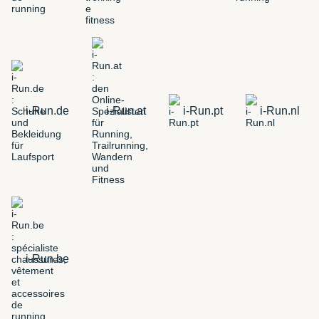
i-Run.de
i-Run.at
i-Run.pt
i-Run.nl
i-Run.be