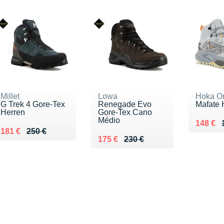
Millet
Lowa
Hoka O
G Trek 4 Gore-Tex
Renegade Evo
Mafate 
Herren
Gore-Tex Cano
Médio
Au lieu
Vendu 
148 €
Au lieu de 250 €
Vendu 181 €
181 €
250 €
Au lieu de 230 €
Vendu 175 €
175 €
230 €