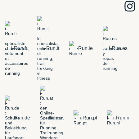
i-Run.fr
i-Run.it
i-Run.ie
i-Run.es
i-Run.de
i-Run.at
i-Run.pt
i-Run.nl