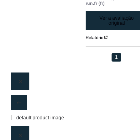
run.fr (fr)
Ver a avaliação
original
Relatório
1