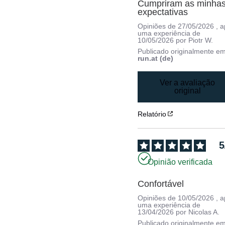
Cumpriram as minhas
expectativas
Opiniões de
27/05/2026
, 
uma experiência de
10/05/2026
por
Piotr W.
Publicado originalmente e
run.at (de)
Ver a avaliação
original
Relatório
5
Opinião verificada
Confortável
Opiniões de
10/05/2026
, 
uma experiência de
13/04/2026
por
Nicolas A.
Publicado originalmente e