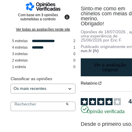
Sinto-me como em 
chinelos com meias d
Com base em
3
opiniões
merino.

submetidas a controlo
Obrigado!
Ver todas as avaliações neste site
Opiniões de
18/07/2026
, 
uma experiência de
25/06/2026
por
Eric F.
5
estrelas
2
Publicado originalmente e
4
estrelas
1
run.fr (fr)
3
estrelas
0
2
estrelas
0
Ver a avaliação
1
estrela
0
original
Classificar as opiniões
Relatório
4
Opinião verificada
Desde o primeiro uso.