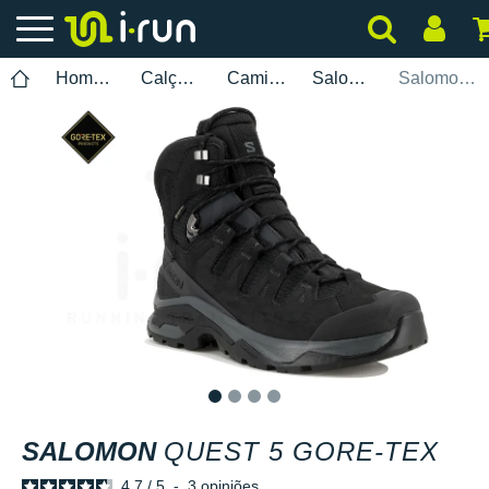
Homem
Calçados
Caminhada
Salomon
Salomon Quest 5 Gore-Tex
1
2
3
4
SALOMON
QUEST 5 GORE-TEX
4.7
/
5
-
3
opiniões