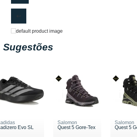
Sugestões
adidas
Salomon
Salomon
adizero Evo SL
Quest 5 Gore-Tex
Quest 5 G