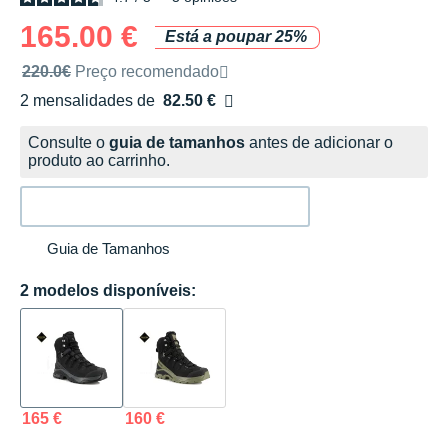
165.00 €
Está a poupar 25%
Preço de venda recomendado pela marca
220.0€
Preço recomendado
2 mensalidades de
82.50 €
sem custos
Consulte o
guia de tamanhos
antes de adicionar o
produto ao carrinho.
Guia de Tamanhos
2 modelos disponíveis:
165 €
160 €