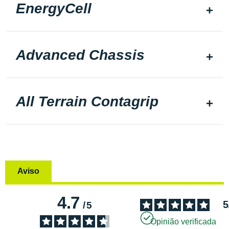
EnergyCell
Advanced Chassis
All Terrain Contagrip
Aviso
4.7
5
/
5
Opinião verificada