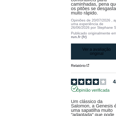
caminhadas, pena que
os pitões se desgasta
muito rápido.
Opiniões de
20/07/2026
, 
uma experiência de
26/06/2026
por
Stephane S
Publicado originalmente e
run.fr (fr)
Ver a avaliação
original
Relatório
4
Opinião verificada
Um clássico da 
Salomon, a Genesis é
uma sapatilha muito 
"adaptada" que pode 