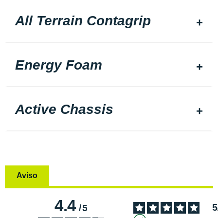
All Terrain Contagrip
Energy Foam
Active Chassis
Aviso
4.4
5
/
5