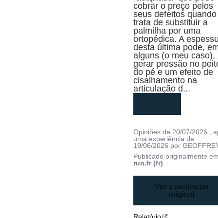
cobrar o preço pelos 
seus defeitos quando 
trata de substituir a 
palmilha por uma 
ortopédica. A espessu
desta última pode, em
alguns (o meu caso), 
gerar pressão no peito
do pé e um efeito de 
cisalhamento na 
articulação d
...
leia mais
Opiniões de
20/07/2026
, 
uma experiência de
19/06/2026
por
GEOFFREY
Publicado originalmente e
run.fr (fr)
Ver a avaliação
original
Relatório