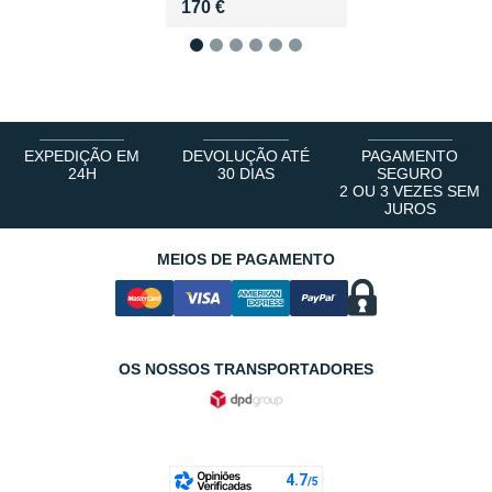
Vendu 170 €
170 €
1
2
3
4
5
6
EXPEDIÇÃO EM
DEVOLUÇÃO ATÉ
PAGAMENTO
24H
30 DIAS
SEGURO
2 OU 3 VEZES SEM
JUROS
MEIOS DE PAGAMENTO
OS NOSSOS TRANSPORTADORES