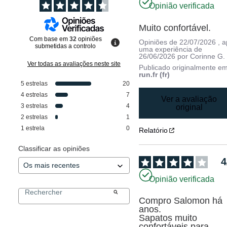
Opinião verificada
Muito confortável.
Com base em
32
opiniões
Opiniões de
22/07/2026
, 
submetidas a controlo
uma experiência de
26/06/2026
por
Corinne G.
Ver todas as avaliações neste site
Publicado originalmente e
run.fr (fr)
5
estrelas
20
4
estrelas
7
Ver a avaliação
3
estrelas
4
original
2
estrelas
1
1
estrela
0
Relatório
Classificar as opiniões
4
Opinião verificada
Compro Salomon há 
anos.

Sapatos muito 
confortáveis para 