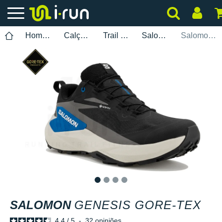
Homem
Calçados
Trail Running
Salomon
Salomon Genesis Gore-Tex
1
2
3
4
SALOMON
GENESIS GORE-TEX
4.4
/
5
-
32
opiniões