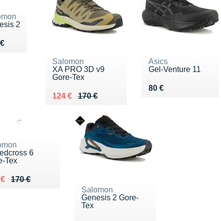
omon
esis 2
du 150 €
 €
Salomon
Asics
XA PRO 3D v9
Gel-Venture 11
Gore-Tex
Vendu 80 €
80 €
Au lieu de 170 €
Vendu 124 €
124 €
170 €
omon
edcross 6
e-Tex
ieu de 170 €
du 119 €
 €
170 €
Salomon
Genesis 2 Gore-
Tex