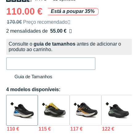
110.00 €
Está a poupar 35%
Preço de venda recomendado pela marca
170.0€
Preço recomendado
2 mensalidades de
55.00 €
sem custos
Consulte o
guia de tamanhos
antes de adicionar o
produto ao carrinho.
Guia de Tamanhos
4 modelos disponíveis:
110 €
115 €
117 €
122 €