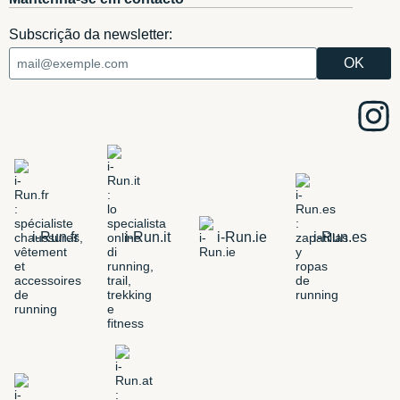
Subscrição da newsletter:
i-Run.fr
i-Run.it
i-Run.ie
i-Run.es