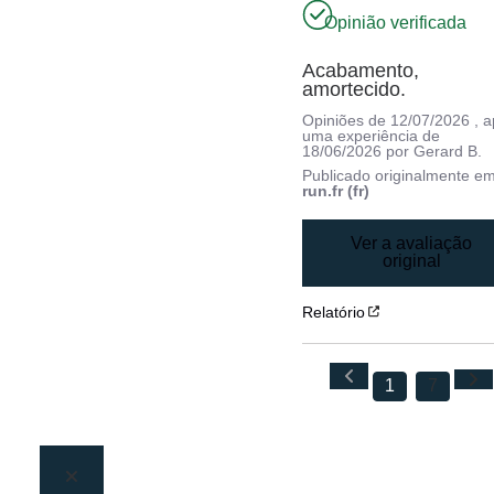
Opinião verificada
Acabamento, 
amortecido.
Opiniões de
12/07/2026
, 
uma experiência de
18/06/2026
por
Gerard B.
Publicado originalmente e
run.fr (fr)
Ver a avaliação
original
Relatório
1
7