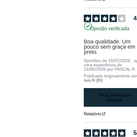
4
Opinião verificada
Boa qualidade. Um 
pouco sem graça em 
preto.
Opiniões de
15/07/2026
, 
uma experiência de
16/06/2026
por
PASCAL R.
Publicado originalmente e
run.fr (fr)
Ver a avaliação
original
Relatório
5