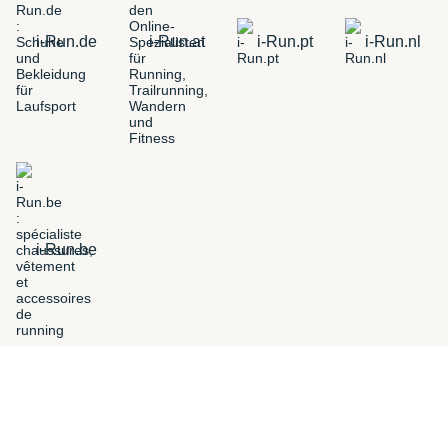
i-Run.de
i-Run.at
i-Run.pt
i-Run.nl
i-Run.be