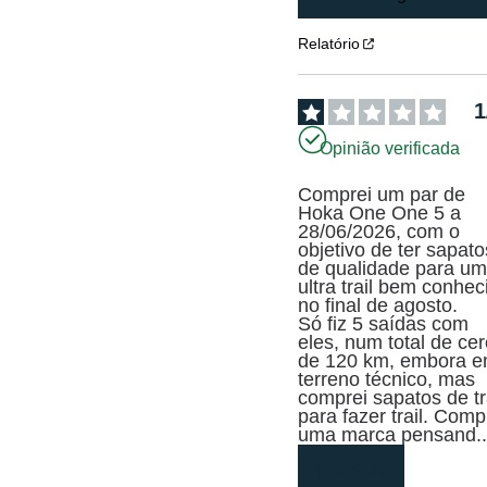
Relatório
1
Opinião verificada
Comprei um par de 
Hoka One One 5 a 
28/06/2026, com o 
objetivo de ter sapatos
de qualidade para um
ultra trail bem conheci
no final de agosto. 

Só fiz 5 saídas com 
eles, num total de cer
de 120 km, embora e
terreno técnico, mas 
comprei sapatos de tra
para fazer trail. Compr
uma marca pensand
.
leia mais