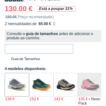
130.00 €
Está a poupar 31%
Preço de venda recomendado pela marca
190.0€
Preço recomendado
2 mensalidades de
65.00 €
sem custos
Consulte o
guia de tamanhos
antes de adicionar o
produto ao carrinho.
Guia de Tamanhos
4 modelos disponíveis:
130 €
152 €
143 €
135 €
• Neon
Pack