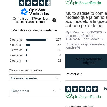
Opinião verificada
Muito satisfeito com e
modelo que já tenho 
Com base em
370
opiniões
azul, exceto a lingueta
submetidas a controlo
sobre o peito do pé
Ver todas as avaliações neste site
Opiniões de
07/08/2026
, 
uma experiência de
15/07/2026
por
Carole B.
5
estrelas
277
Publicado originalmente e
4
estrelas
57
run.fr (fr)
3
estrelas
16
2
estrelas
8
Ver a avaliação
1
estrela
12
original
Classificar as opiniões
Relatório
5
Opinião verificada