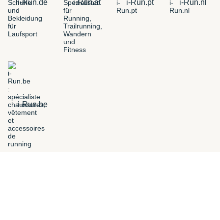
i-Run.de
i-Run.at
i-Run.pt
i-Run.nl
i-Run.be