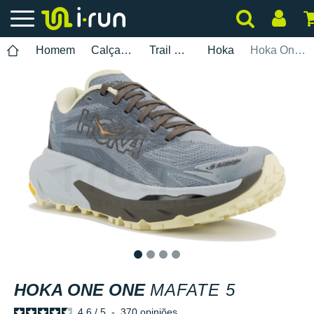
Homem
Calçados
Trail Running
Hoka
Hoka One One Mafate 5
1
2
3
4
HOKA ONE ONE
MAFATE 5
4.6
/
5
-
370
opiniões