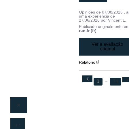
Opiniões de
07/08/2026
, 
uma experiência de
27/06/2026
por
Vincent L.
Publicado originalmente e
run.fr (fr)
Ver a avaliação
original
Relatório
1
74