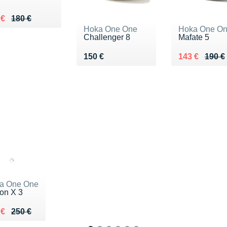
ieu de 180 €
du 135 €
 €
180 €
Hoka One One
Hoka One O
Challenger 8
Mafate 5
Vendu 150 €
Au lieu de 1
Vendu 143 €
150 €
143 €
190 €
a One One
on X 3
ieu de 250 €
du 171 €
 €
250 €