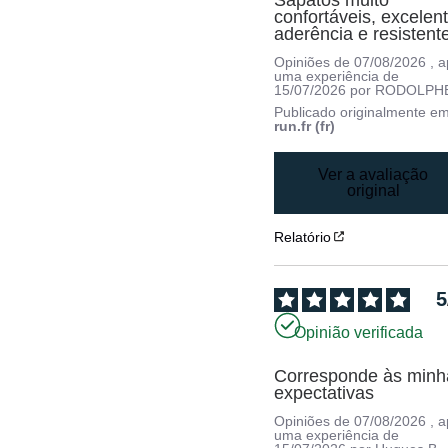
Sapatos muito 
confortáveis, excelent
aderência e resistent
Opiniões de
07/08/2026
, 
uma experiência de
15/07/2026
por
RODOLPHE
Publicado originalmente e
run.fr (fr)
Ver a avaliação
original
Relatório
5
Opinião verificada
Corresponde às minha
expectativas
Opiniões de
07/08/2026
, 
uma experiência de