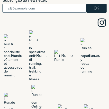
Subscrição da newsletter:
i-Run.fr
i-Run.it
i-Run.ie
i-Run.es