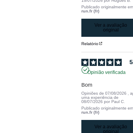
15/07/2026
por
Hugues B.
Publicado originalmente e
run.fr (fr)
Ver a avaliação
original
Relatório
5
Opinião verificada
Bom
Opiniões de
07/08/2026
, 
uma experiência de
08/07/2026
por
Paul C.
Publicado originalmente e
run.fr (fr)
Ver a avaliação
original