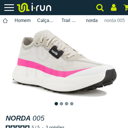
Homem
Calçados
Trail Running
norda
norda 005
1
2
3
4
NORDA
005
5
/
5
-
3
opiniões