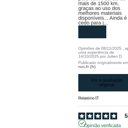
mais de 1500 km, 
graças ao uso dos 
melhores materiais 
disponíveis... Ainda é 
cedo para j
...
leia mais
Opiniões de
08/11/2025
, 
uma experiência de
14/10/2025
por
Julien D.
Publicado originalmente e
run.fr (fr)
Ver a avaliação
original
Relatório
5
Opinião verificada