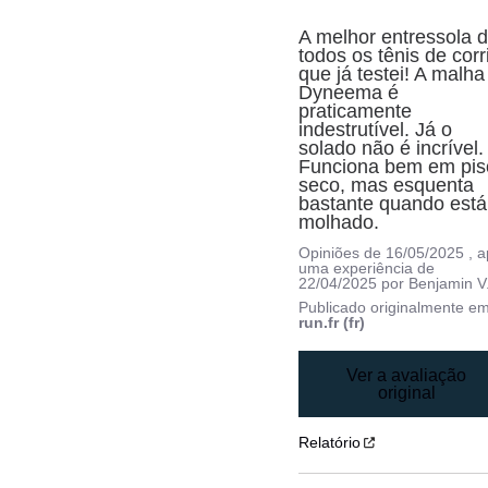
A melhor entressola d
todos os tênis de corri
que já testei! A malha 
Dyneema é 
praticamente 
indestrutível. Já o 
solado não é incrível. 
Funciona bem em piso
seco, mas esquenta 
bastante quando está 
molhado.
Opiniões de
16/05/2025
, 
uma experiência de
22/04/2025
por
Benjamin V
Publicado originalmente e
run.fr (fr)
Ver a avaliação
original
Relatório