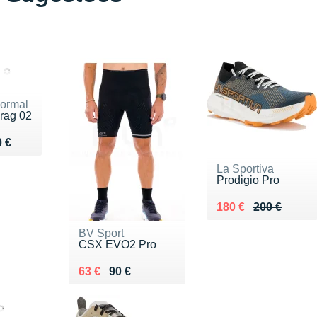
ormal
rag 02
du 190 €
 €
La Sportiva
Prodigio Pro
Au lieu de 200 €
Vendu 180 €
180 €
200 €
BV Sport
CSX EVO2 Pro
Au lieu de 90 €
Vendu 63 €
63 €
90 €