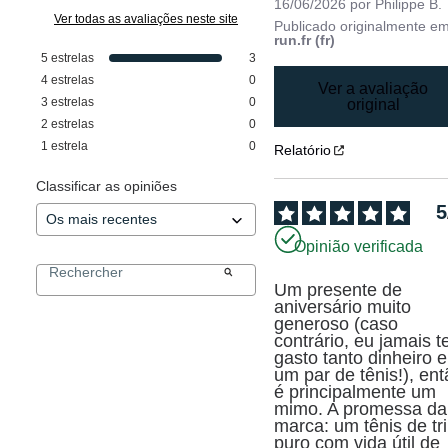
16/06/2026
por
Philippe B.
Ver todas as avaliações neste site
Publicado originalmente e
run.fr (fr)
5
estrelas
3
4
estrelas
0
Ver a avaliação
3
estrelas
0
original
2
estrelas
0
1
estrela
0
Relatório
Classificar as opiniões
5
Opinião verificada
Um presente de 
aniversário muito 
generoso (caso 
contrário, eu jamais te
gasto tanto dinheiro e
um par de tênis!), ent
é principalmente um 
mimo. A promessa da 
marca: um tênis de tri
puro com vida útil de 