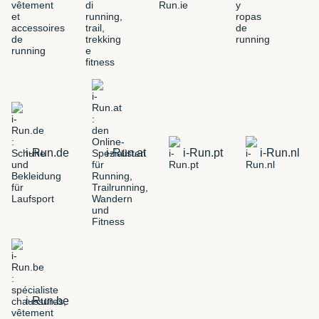
i-Run.de
i-Run.at
i-Run.pt
i-Run.nl
i-Run.be