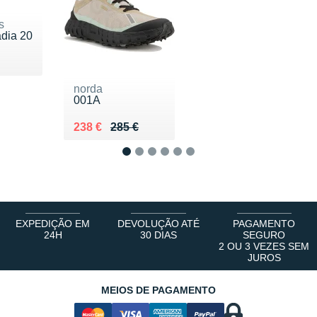
s
dia 20
 160 €
norda
001A
Au lieu de 285 €
Vendu 238 €
238 €
285 €
1
2
3
4
5
6
EXPEDIÇÃO EM
DEVOLUÇÃO ATÉ
PAGAMENTO
24H
30 DIAS
SEGURO
2 OU 3 VEZES SEM
JUROS
MEIOS DE PAGAMENTO