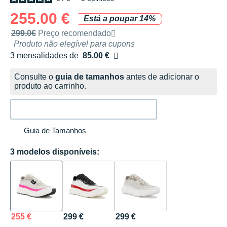
255.00 €
Está a poupar 14%
Preço de venda recomendado pela marca
299.0€
Preço recomendado
Produto não elegível para cupons
3 mensalidades de
85.00 €
sem custos
Consulte o
guia de tamanhos
antes de adicionar o
produto ao carrinho.
Guia de Tamanhos
3 modelos disponíveis:
255 €
299 €
299 €