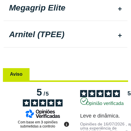
Megagrip Elite
Arnitel (TPEE)
Aviso
5
5
/
5
Opinião verificada
Leve e dinâmica.
Com base em
3
opiniões
Opiniões de
16/07/2026
, 
submetidas a controlo
uma experiência de