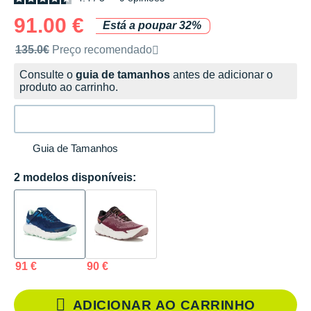
91.00 €
Está a poupar 32%
Preço de venda recomendado pela marca
135.0€
Preço recomendado
Consulte o
guia de tamanhos
antes de adicionar o
produto ao carrinho.
Guia de Tamanhos
2 modelos disponíveis:
91 €
90 €
ADICIONAR AO CARRINHO