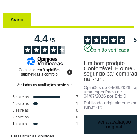
Aviso
4.4
5
/
5
Opinião verificada
Um bom produto. 
Confortável. É o meu 
Com base em
9
opiniões
segundo par comprad
submetidas a controlo
na i-run.
Ver todas as avaliações neste site
Opiniões de
04/08/2026
, 
uma experiência de
04/07/2026
por
Eric D.
5
estrelas
7
Publicado originalmente e
4
estrelas
1
run.fr (fr)
3
estrelas
0
2
estrelas
0
Ver a avaliação
1
estrela
1
original
Classificar as opiniões