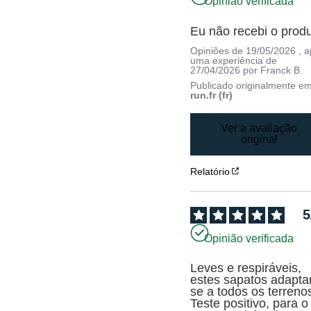
Opinião verificada
Eu não recebi o produ
Opiniões de
19/05/2026
, 
uma experiência de
27/04/2026
por
Franck B.
Publicado originalmente e
run.fr (fr)
Ver a avaliação
original
Relatório
5
Opinião verificada
Leves e respiráveis, 
estes sapatos adapt
se a todos os terrenos
Teste positivo, para o 