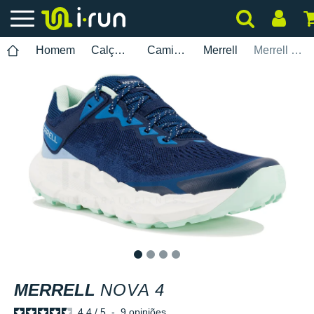
Homem
Calçados
Caminhada
Merrell
Merrell Nova 4
1
2
3
4
MERRELL
NOVA 4
4.4
/
5
-
9
opiniões