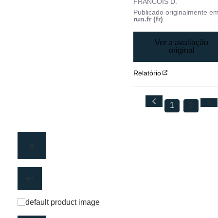
FRANCOIS D.
Publicado originalmente e
run.fr (fr)
Ver a avaliação
original
Relatório
1
2