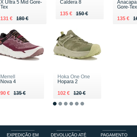
X Ultra 5 Mid Gore-
Caldera 8
Anacapa
Tex
Gore-Tex
Au lieu de 150 €
Vendu 135 €
135 €
150 €
Au lieu de 180 €
Vendu 131 €
Au lieu 
Vendu 1
131 €
180 €
135 €
1
Merrell
Hoka One One
Nova 4
Hopara 2
Au lieu de 135 €
Vendu 90 €
Au lieu de 120 €
Vendu 102 €
90 €
135 €
102 €
120 €
1
2
3
4
5
6
EXPEDIÇÃO EM
DEVOLUÇÃO ATÉ
PAGAMENTO