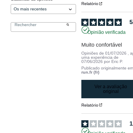
Relatório
5
Opinião verificada
Muito confortável
Opiniões de
01/07/2026
, 
uma experiência de
07/06/2026
por
Eric P.
Publicado originalmente e
run.fr (fr)
Ver a avaliação
original
Relatório
1