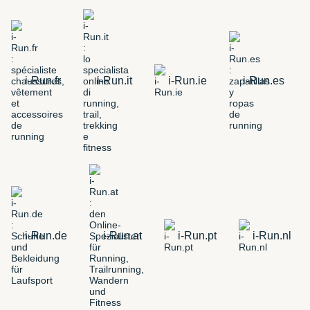
i-Run.fr
i-Run.it
i-Run.ie
i-Run.es
i-Run.de
i-Run.at
i-Run.pt
i-Run.nl