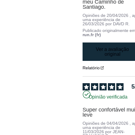
meu Caminho de 
Santiago.
Opiniões de
20/04/2026
, 
uma experiência de
26/03/2026
por
DAVD R.
Publicado originalmente e
run.fr (fr)
Ver a avaliação
original
Relatório
5
Opinião verificada
Super confortável mui
leve
Opiniões de
04/04/2026
, 
uma experiência de
11/03/2026
por
JEAN-