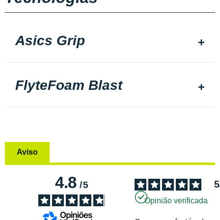
Asics Grip
FlyteFoam Blast
Aviso
4.8
5
/
5
Opinião verificada