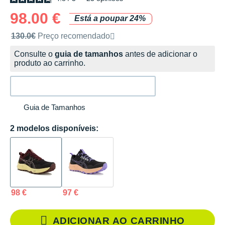
98.00 €
Está a poupar 24%
Preço de venda recomendado pela marca
130.0€
Preço recomendado
Consulte o
guia de tamanhos
antes de adicionar o
produto ao carrinho.
Guia de Tamanhos
2 modelos disponíveis:
98 €
97 €
ADICIONAR AO CARRINHO