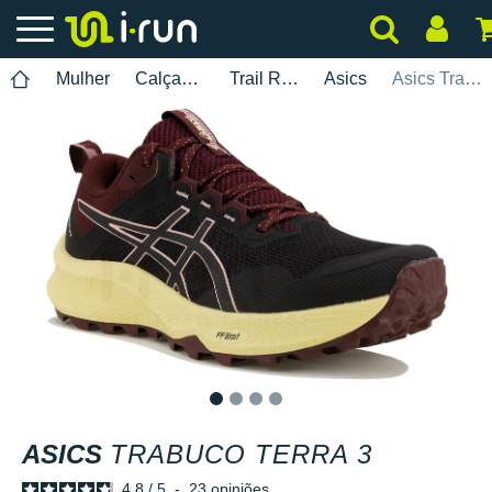
Mulher
Calçados
Trail Running
Asics
Asics Trabuco Terra 3
1
2
3
4
ASICS
TRABUCO TERRA 3
4.8
/
5
-
23
opiniões