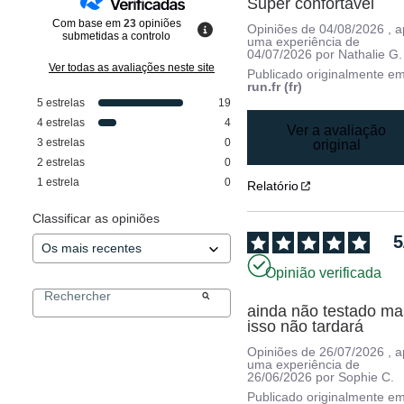
Super confortável
Com base em
23
opiniões
Opiniões de
04/08/2026
, 
submetidas a controlo
uma experiência de
04/07/2026
por
Nathalie G.
Ver todas as avaliações neste site
Publicado originalmente e
run.fr (fr)
5
estrelas
19
4
estrelas
4
Ver a avaliação
3
estrelas
0
original
2
estrelas
0
1
estrela
0
Relatório
Classificar as opiniões
5
Opinião verificada
ainda não testado mas
isso não tardará
Opiniões de
26/07/2026
, 
uma experiência de
26/06/2026
por
Sophie C.
Publicado originalmente e