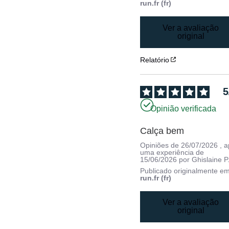
run.fr (fr)
Ver a avaliação
original
Relatório
5
Opinião verificada
Calça bem
Opiniões de
26/07/2026
, 
uma experiência de
15/06/2026
por
Ghislaine P
Publicado originalmente e
run.fr (fr)
Ver a avaliação
original