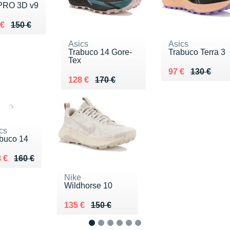
PRO 3D v9
ieu de 150 €
du 109 €
 €
150 €
Asics
Asics
Trabuco 14 Gore-
Trabuco Terra 3
Tex
Au lieu de 130 €
Vendu 97 €
97 €
130 €
Au lieu de 170 €
Vendu 128 €
128 €
170 €
cs
buco 14
lieu de 160 €
du 118 €
 €
160 €
Nike
Wildhorse 10
Au lieu de 150 €
Vendu 135 €
135 €
150 €