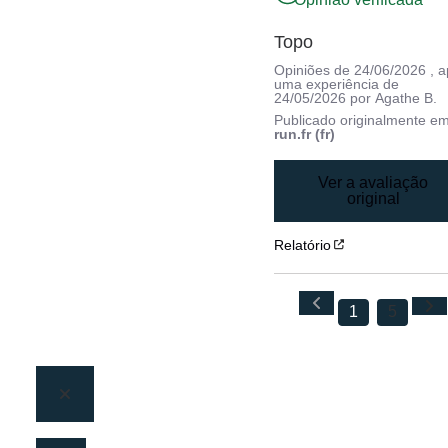
Topo
Opiniões de
24/06/2026
, 
uma experiência de
24/05/2026
por
Agathe B.
Publicado originalmente e
run.fr (fr)
Ver a avaliação
original
Relatório
1
5