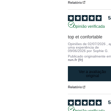
Relatório
5
Opinião verificada
top et confortable
Opiniões de
02/07/2026
, 
uma experiência de
09/06/2026
por
Sophie G.
Publicado originalmente e
run.fr (fr)
Ver a avaliação
original
Relatório
5
Opinião verificada