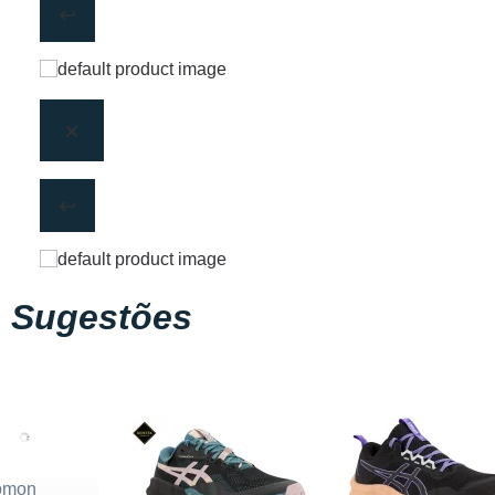
Sugestões
omon