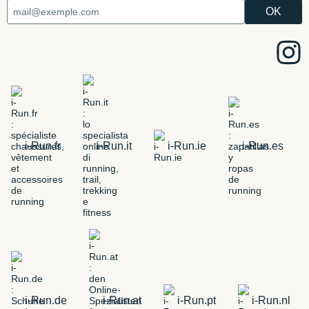
i-Run.fr
i-Run.it
i-Run.ie
i-Run.es
i-Run.de
i-Run.at
i-Run.pt
i-Run.nl