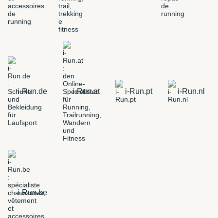
i-Run.de
i-Run.at
i-Run.pt
i-Run.nl
i-Run.be