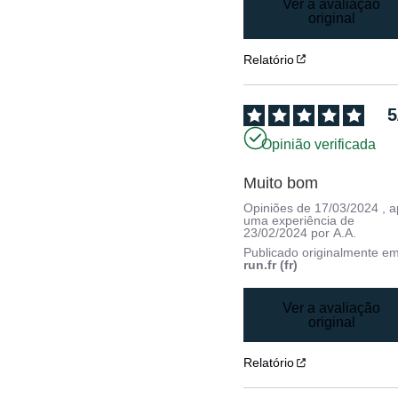
Ver a avaliação
original
Relatório
5
Opinião verificada
Muito bom
Opiniões de
17/03/2024
, 
uma experiência de
23/02/2024
por
A.A.
Publicado originalmente e
run.fr (fr)
Ver a avaliação
original
Relatório