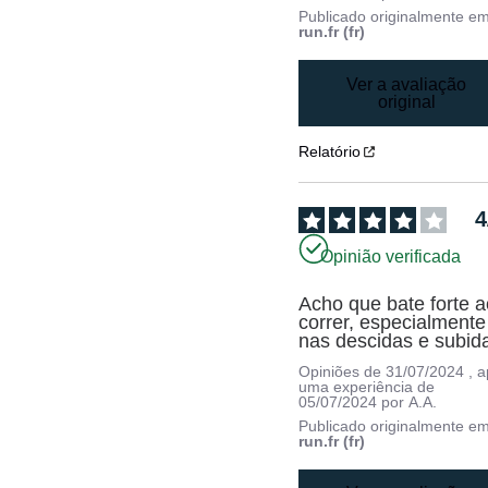
Publicado originalmente e
run.fr (fr)
Ver a avaliação
original
Relatório
4
Opinião verificada
Acho que bate forte a
correr, especialmente 
nas descidas e subid
Opiniões de
31/07/2024
, 
uma experiência de
05/07/2024
por
A.A.
Publicado originalmente e
run.fr (fr)