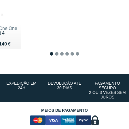
One One
t 4
u de 140 €
 96 €
140 €
1
2
3
4
5
6
EXPEDIÇÃO EM
DEVOLUÇÃO ATÉ
PAGAMENTO
24H
30 DIAS
SEGURO
2 OU 3 VEZES SEM
JUROS
MEIOS DE PAGAMENTO