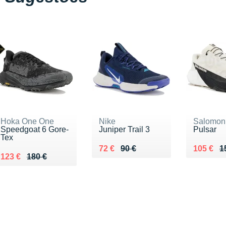
Hoka One One
Nike
Salomon
Speedgoat 6 Gore-
Juniper Trail 3
Pulsar
Tex
Au lieu de 90 €
Vendu 72 €
Au lieu 
Vendu 1
72 €
90 €
105 €
1
Au lieu de 180 €
Vendu 123 €
123 €
180 €