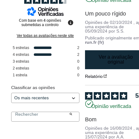
Opinião verificada
Um pouco rígido
Com base em
4
opiniões
Opiniões de
02/10/2024
, 
submetidas a controlo
uma experiência de
05/09/2024
por
S.S.
Ver todas as avaliações neste site
Publicado originalmente e
run.fr (fr)
5
estrelas
2
4
estrelas
2
Ver a avaliação
3
estrelas
0
original
2
estrelas
0
1
estrela
0
Relatório
Classificar as opiniões
5
Opinião verificada
Bom
Opiniões de
16/08/2024
, 
uma experiência de
15/07/2024
por
A.A.