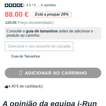
4.5
/
5
-
4
opiniões
88.00 €
Está a poupar 26%
Preço de venda recomendado pela marca
120.0€
Preço recomendado
Consulte o
guia de tamanhos
antes de adicionar o
produto ao carrinho.
Selecione o seu tamanho de calçado.
Guia de Tamanhos
ADICIONAR AO CARRINHO
4.40 € de cashback
A opinião da equipa i-Run