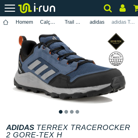
Homem
Calçados
Trail Running
adidas
adidas Terrex Tracerocker 2 Gore-Tex H
1
2
3
4
ADIDAS
TERREX TRACEROCKER
2 GORE-TEX H