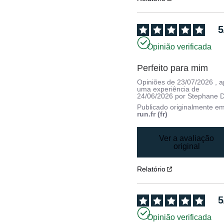
5
Opinião verificada
Perfeito para mim
Opiniões de
23/07/2026
, 
uma experiência de
24/06/2026
por
Stephane D
Publicado originalmente e
run.fr (fr)
Ver a avaliação
original
Relatório
5
Opinião verificada