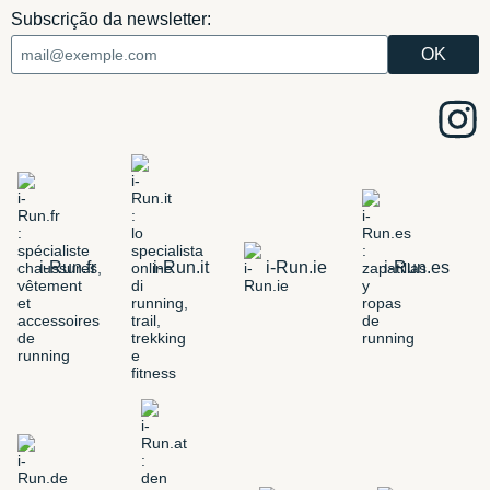
Subscrição da newsletter:
i-Run.fr
i-Run.it
i-Run.ie
i-Run.es