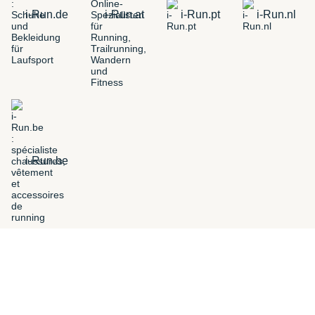
i-Run.de
i-Run.at
i-Run.pt
i-Run.nl
i-Run.be