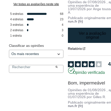
Opiniões de
07/08/2026
, 
Ver todas as avaliações neste site
uma experiência de
13/07/2026
por
Ange touss
A.
5
estrelas
68
Publicado originalmente e
4
estrelas
23
run.fr (fr)
3
estrelas
4
2
estrelas
3
Ver a avaliação
1
estrela
0
original
Classificar as opiniões
Relatório
4
Opinião verificada
Bom, impermeável
Opiniões de
01/08/2026
, 
uma experiência de
01/07/2026
por
Gilles R.
Publicado originalmente e
run.fr (fr)