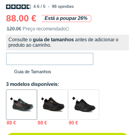
4.6
/
5
-
98
opiniões
88.00 €
Está a poupar 26%
Preço de venda recomendado pela marca
120.0€
Preço recomendado
Consulte o
guia de tamanhos
antes de adicionar o
produto ao carrinho.
Guia de Tamanhos
3 modelos disponíveis:
88 €
88 €
90 €