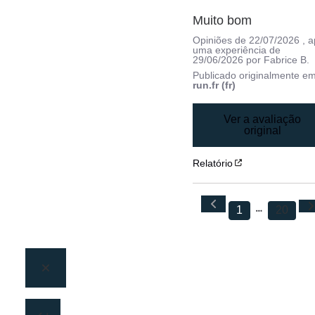
Muito bom
Opiniões de
22/07/2026
, 
uma experiência de
29/06/2026
por
Fabrice B.
Publicado originalmente e
run.fr (fr)
Ver a avaliação
original
Relatório
1
20