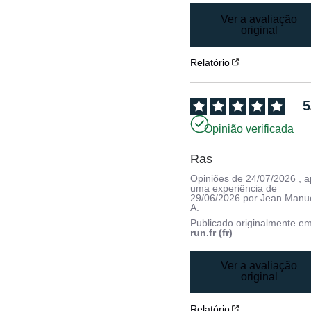
Ver a avaliação
original
Relatório
5
Opinião verificada
Ras
Opiniões de
24/07/2026
, 
uma experiência de
29/06/2026
por
Jean Manu
A.
Publicado originalmente e
run.fr (fr)
Ver a avaliação
original
Relatório