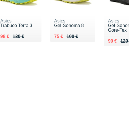
Asics
Asics
Asics
Trabuco Terra 3
Gel-Sonoma 8
Gel-Sono
Gore-Tex
Au lieu de 130 €
Vendu 98 €
Au lieu de 100 €
Vendu 75 €
98 €
130 €
75 €
100 €
Au lieu d
Vendu 90
90 €
120