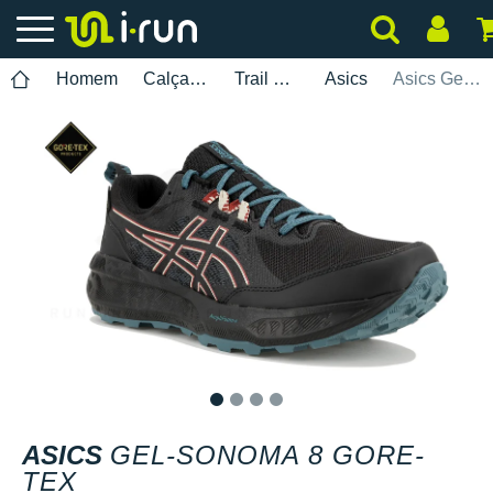
Homem
Calçados
Trail Running
Asics
Asics Gel-Sonoma 8 Gore-Tex
1
2
3
4
ASICS
GEL-SONOMA 8 GORE-
TEX