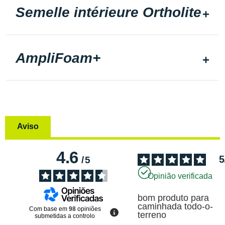
Semelle intérieure Ortholite
AmpliFoam+
Aviso
4.6
5
/
5
Opinião verificada
bom produto para 
caminhada todo-o-
Com base em
98
opiniões
terreno
submetidas a controlo