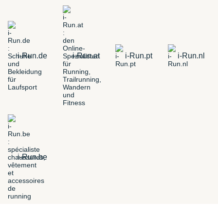
i-Run.de
i-Run.at
i-Run.pt
i-Run.nl
i-Run.be