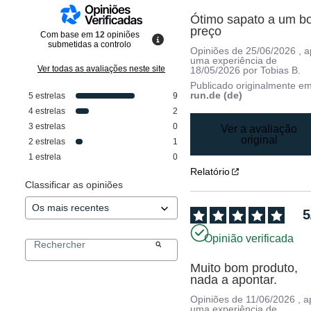
Ótimo sapato a um b
preço
Com base em
12
opiniões
submetidas a controlo
Opiniões de
25/06/2026
, 
uma experiência de
Ver todas as avaliações neste site
18/05/2026
por
Tobias B.
Publicado originalmente e
run.de (de)
5
estrelas
9
4
estrelas
2
3
estrelas
0
Ver a avaliação
original
2
estrelas
1
1
estrela
0
Relatório
Classificar as opiniões
5
Opinião verificada
Muito bom produto, 
nada a apontar.
Opiniões de
11/06/2026
, 
uma experiência de