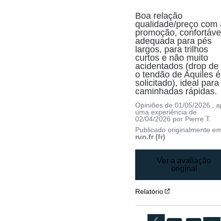
Boa relação 
qualidade/preço com a
promoção, confortável
adequada para pés 
largos, para trilhos 
curtos e não muito 
acidentados (drop de 8
o tendão de Aquiles é 
solicitado), ideal para 
caminhadas rápidas.
Opiniões de
01/05/2026
, 
uma experiência de
02/04/2026
por
Pierre T.
Publicado originalmente e
run.fr (fr)
Ver a avaliação
original
Relatório