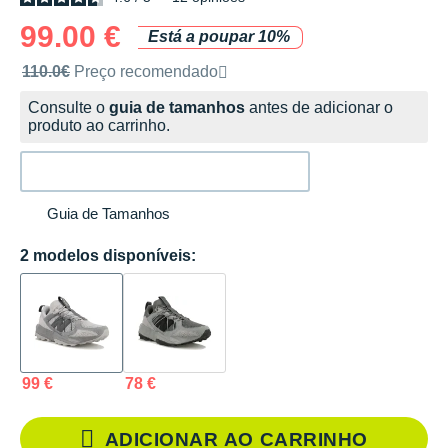
99.00 €
Está a poupar 10%
Preço de venda recomendado pela marca
110.0€
Preço recomendado
Consulte o
guia de tamanhos
antes de adicionar o
produto ao carrinho.
Guia de Tamanhos
2 modelos disponíveis:
99 €
78 €
ADICIONAR AO CARRINHO