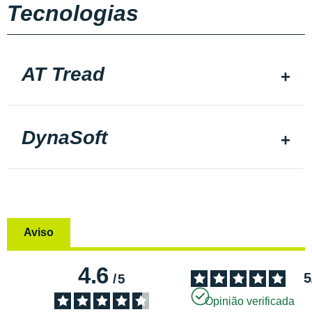
Tecnologias
AT Tread
DynaSoft
Aviso
4.6
5
/
5
Opinião verificada