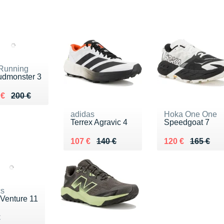
Running
udmonster 3
ieu de 200 €
du 148 €
 €
200 €
adidas
Hoka One One
Terrex Agravic 4
Speedgoat 7
Au lieu de 140 €
Vendu 107 €
Au lieu de 165 €
Vendu 120 €
107 €
140 €
120 €
165 €
cs
-Venture 11
du 80 €
€