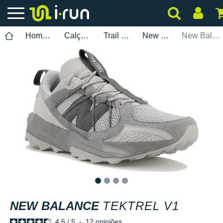
Homem
Calçados
Trail Running
New Balance
New Balance Tektrel V1
1
2
3
4
NEW BALANCE
TEKTREL V1
4.6
/
5
-
12
opiniões