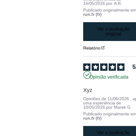
16/05/2026
por
A.R.
Publicado originalmente e
run.fr (fr)
Ver a avaliação
original
Relatório
5
Opinião verificada
Xyz
Opiniões de
11/06/2026
, 
uma experiência de
10/05/2026
por
Marek G.
Publicado originalmente e
run.fr (fr)
Ver a avaliação