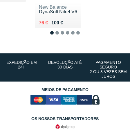
New Balance
DynaSoft Nitrel V6
Au lieu de 100 €
Vendu 76 €
76 €
100 €
1
2
3
4
5
6
EXPEDIÇÃO EM
DEVOLUÇÃO ATÉ
PAGAMENTO
24H
30 DIAS
SEGURO
2 OU 3 VEZES SEM
JUROS
MEIOS DE PAGAMENTO
OS NOSSOS TRANSPORTADORES