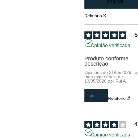
original
Relatório
5
Opinião verificada
Produto conforme 
descrição
Opiniões de
31/05/2026
, 
uma experiência de
13/05/2026
por
Rui A.
Útil
(0)
Relatório
4
Opinião verificada