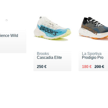
ience Wild
 150 €
Brooks
La Sportiva
Cascadia Elite
Prodigio Pro
Vendu 250 €
Au lieu de 200
Vendu 180 €
250 €
180 €
200 €