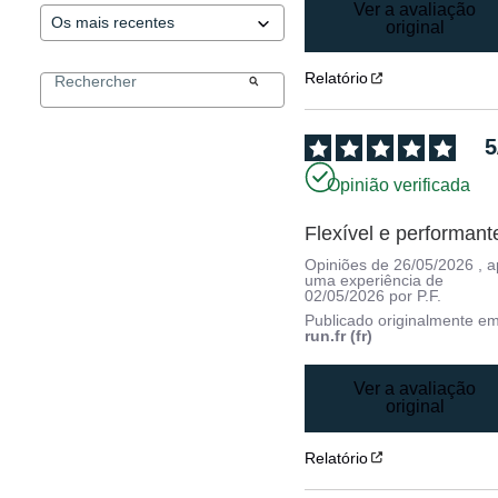
Ver a avaliação
original
Relatório
5
Opinião verificada
Flexível e performant
Opiniões de
26/05/2026
, 
uma experiência de
02/05/2026
por
P.F.
Publicado originalmente e
run.fr (fr)
Ver a avaliação
original
Relatório