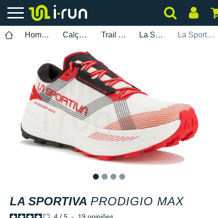
Homem
Calçados
Trail Running
La Sportiva
La Sportiva Prodigio Max
1
2
3
4
LA SPORTIVA
PRODIGIO MAX
4
/
5
-
19
opiniões