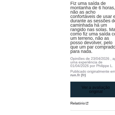
Fiz uma saída de 
montanha de 6 horas,
não as acho 
confortáveis de usar e
durante as sessões de
caminhada há um 
rangido nas solas. Ma
como fiz uma saída c
um terreno, não as 
posso devolver, pelo 
que um par comprado
para nada.
Opiniões de
23/04/2026
, 
uma experiência de
01/04/2026
por
Philippe L.
Publicado originalmente e
run.fr (fr)
Ver a avaliação
original
Relatório