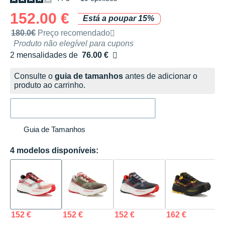
152.00 €
Está a poupar 15%
Preço de venda recomendado pela marca
180.0€
Preço recomendado
Produto não elegível para cupons
2 mensalidades de
76.00 €
sem custos
Consulte o
guia de tamanhos
antes de adicionar o
produto ao carrinho.
Guia de Tamanhos
4 modelos disponíveis:
152 €
152 €
152 €
162 €