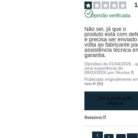
1
Opinião verificada
Não sei, já que o 
produto está com defe
e precisa ser enviado 
volta ao fabricante par
assistência técnica em
garantia.
Opiniões de
01/04/2026
, 
uma experiência de
08/03/2026
por
Nicolas B.
Publicado originalmente e
run.fr (fr)
Ver a avaliação
original
Relatório
1
4