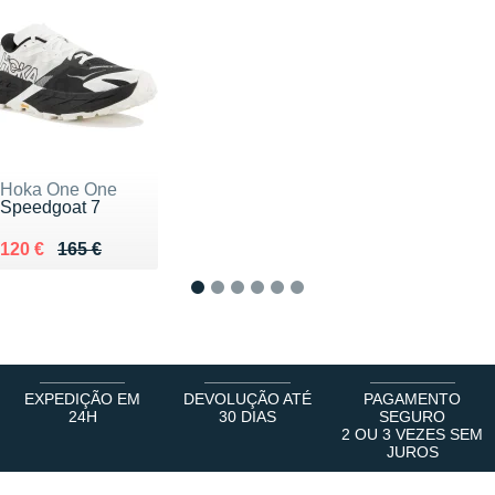
Hoka One One
Speedgoat 7
Au lieu de 165 €
Vendu 120 €
120 €
165 €
1
2
3
4
5
6
EXPEDIÇÃO EM
DEVOLUÇÃO ATÉ
PAGAMENTO
24H
30 DIAS
SEGURO
2 OU 3 VEZES SEM
JUROS