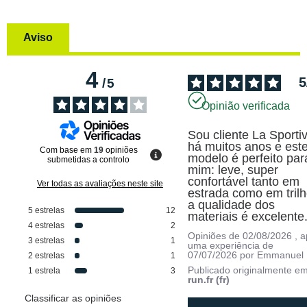
Aviso
4
5
/
5
Opinião verificada
Sou cliente La Sportiv
há muitos anos e este
Com base em
19
opiniões
modelo é perfeito para
submetidas a controlo
mim: leve, super 
confortável tanto em 
Ver todas as avaliações neste site
estrada como em trilh
a qualidade dos 
5
estrelas
12
materiais é excelente
4
estrelas
2
Opiniões de
02/08/2026
, 
3
estrelas
1
uma experiência de
07/07/2026
por
Emmanuel 
2
estrelas
1
Publicado originalmente e
1
estrela
3
run.fr (fr)
Classificar as opiniões