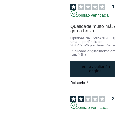
1
Opinião verificada
Qualidade muito má, 
gama baixa
Opiniões de
15/05/2026
, 
uma experiência de
20/04/2026
por
Jean Pierre
Publicado originalmente e
run.fr (fr)
Ver a avaliação
original
Relatório
2
Opinião verificada