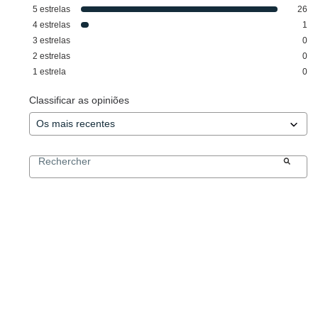
5
estrelas
26
4
estrelas
1
3
estrelas
0
2
estrelas
0
1
estrela
0
Classificar as opiniões