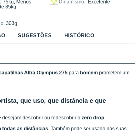
e 75kg, Menos
Dinamismo :
Excelente
de 85kg
o:
303g
SO
SUGESTÕES
HISTÓRICO
sapatilhas Altra Olympus 275
para
homem
prometem um
rtista, que uso, que distância e que
 desejam descobrir ou redescobrir o
zero drop
.
em
todas as distâncias
. Também pode ser usado nas suas