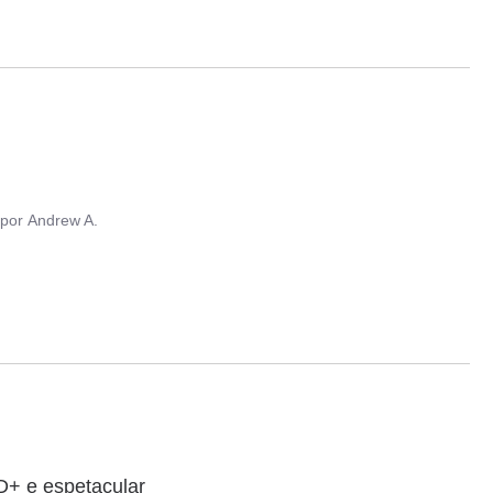
por
Andrew A.
 D+ e espetacular