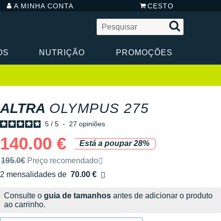
A MINHA CONTA
CESTO
OS
NUTRIÇÃO
PROMOÇÕES
ALTRA
OLYMPUS 275
5
/
5
-
27
opiniões
140.00 €
Está a poupar 28%
Preço de venda recomendado pela marca
195.0€
Preço recomendado
2 mensalidades de
70.00 €
sem custos
Consulte o
guia de tamanhos
antes de adicionar o produto
ao carrinho.