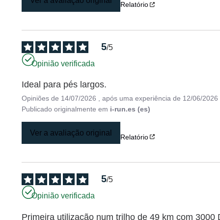
Ver a avaliação original
Relatório
5
/
5
Opinião verificada
Ideal para pés largos.
Opiniões de
14/07/2026
, após uma experiência de
12/06/2026
Publicado originalmente em
i-run.es (es)
Ver a avaliação original
Relatório
5
/
5
Opinião verificada
Primeira utilização num trilho de 49 km com 3000