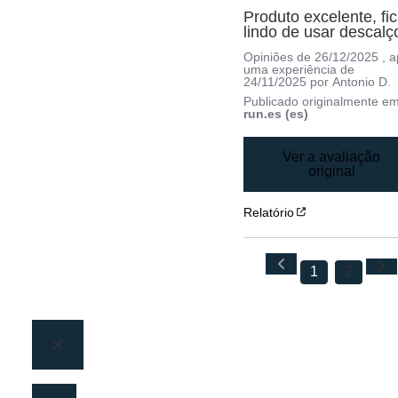
Produto excelente, fic
lindo de usar descalç
Opiniões de
26/12/2025
, 
uma experiência de
24/11/2025
por
Antonio D.
Publicado originalmente e
run.es (es)
Ver a avaliação
original
Relatório
1
2