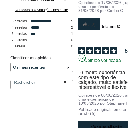
Opiniões de
17/06/2026
, 
uma experiência de
Ver todas as avaliações neste site
31/05/2026
por
Carlos C.
5
estrelas
5
Útil
(0)
Relatório
4
estrelas
2
3
estrelas
1
2
estrelas
0
1
estrela
0
5
Classificar as opiniões
Opinião verificada
Primeira experiência 
com este tipo de 
calçado, muito satisfei
hiperestável e flexível
Opiniões de
08/06/2026
, 
uma experiência de
10/05/2026
por
Stéphane P
Publicado originalmente e
run.fr (fr)
Ver a avaliação