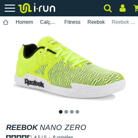
Homem
Calçados
Fitness
Reebok
Reebok Nano Zero
1
2
3
4
REEBOK
NANO ZERO
4.5
/
5
-
8
opiniões