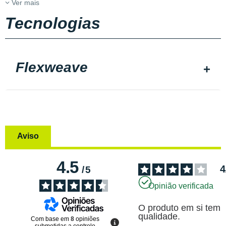
Ver mais
Tecnologias
Flexweave
Aviso
4.5
4
/
5
Opinião verificada
O produto em si tem 
qualidade.
Com base em
8
opiniões
submetidas a controlo