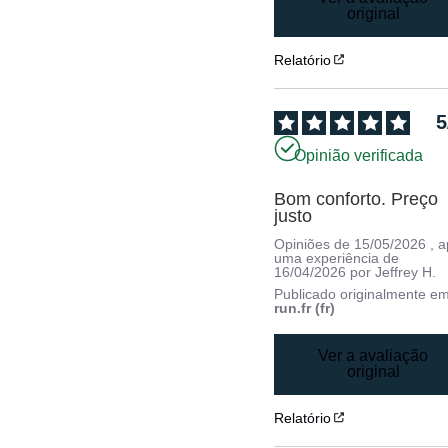
original
Relatório
5
Opinião verificada
Bom conforto. Preço 
justo
Opiniões de
15/05/2026
, 
uma experiência de
16/04/2026
por
Jeffrey H.
Publicado originalmente e
run.fr (fr)
Ver a avaliação
original
Relatório