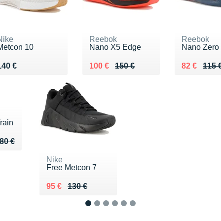
Nike
Reebok
Reebok
Metcon 10
Nano X5 Edge
Nano Zero
Vendu 140 €
Au lieu de 150 €
Vendu 100 €
Au lieu de
Vendu 82 
140 €
100 €
150 €
82 €
115 
rain
u de 80 €
 64 €
80 €
Nike
Free Metcon 7
Au lieu de 130 €
Vendu 95 €
95 €
130 €
1
2
3
4
5
6