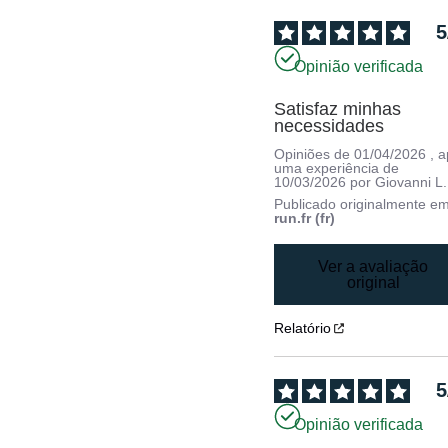
5
Opinião verificada
Satisfaz minhas 
necessidades
Opiniões de
01/04/2026
, 
uma experiência de
10/03/2026
por
Giovanni L.
Publicado originalmente e
run.fr (fr)
Ver a avaliação
original
Relatório
5
Opinião verificada