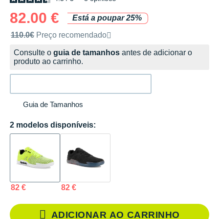
82.00 €
Está a poupar 25%
Preço de venda recomendado pela marca
110.0€
Preço recomendado
Consulte o
guia de tamanhos
antes de adicionar o
produto ao carrinho.
Guia de Tamanhos
2 modelos disponíveis:
82 €
82 €
ADICIONAR AO CARRINHO