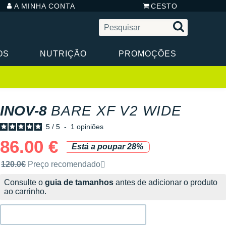
A MINHA CONTA
CESTO
OS
NUTRIÇÃO
PROMOÇÕES
INOV-8
BARE XF V2 WIDE
5
/
5
-
1
opiniões
86.00 €
Está a poupar 28%
Preço de venda recomendado pela marca
120.0€
Preço recomendado
Consulte o
guia de tamanhos
antes de adicionar o produto
ao carrinho.