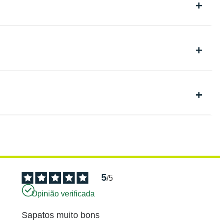
5
/
5
Opinião verificada
Sapatos muito bons