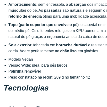
Amortecimento
: sem entressola, a
absorção
dos impactos
músculos
do pé. As
passadas
são
naturais
e seguem o m
retorno de energia
ótimo para uma mobilidade acrescida
Topo (parte superior que envolve o pé)
: o cabedal em m
do médio-pé. Os diferentes reforços em KPU aumentam a d
natural do pé graças à ergonomia ampla da caixa de dedo
Sola exterior
: fabricada em
borracha durável
e resistent
corda. Adere perfeitamente ao
chão liso
em ginásios.
Modelo Vegan
Versão Wide: ideal para pés largos
Palmilha removível
Peso constatado na i-Run: 209 g no tamanho 42
Tecnologias