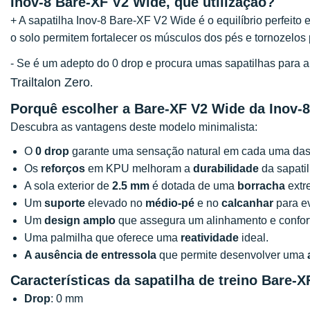
Inov-8 Bare-XF V2 Wide, que utilização?
+ A sapatilha Inov-8 Bare-XF V2 Wide é o equilíbrio perfeito 
o solo permitem fortalecer os músculos dos pés e tornozelos
- Se é um adepto do 0 drop e procura umas sapatilhas para a
Trailtalon Zero
.
Porquê escolher a Bare-XF V2 Wide da Inov-
Descubra as vantagens deste modelo minimalista:
O
0 drop
garante uma sensação natural em cada uma da
Os
reforços
em KPU melhoram a
durabilidade
da sapatil
A sola exterior de
2.5 mm
é dotada de uma
borracha
ext
Um
suporte
elevado no
médio-pé
e no
calcanhar
para ev
Um
design amplo
que assegura um alinhamento e confort
Uma palmilha que oferece uma
reatividade
ideal.
A ausência de entressola
que permite desenvolver uma
Características da sapatilha de treino Bare-
Drop
: 0 mm