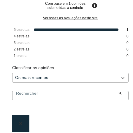
Com base em
1
opiniões
submetidas a controlo
Ver todas as avaliações neste site
5
estrelas
1
4
estrelas
0
3
estrelas
0
2
estrelas
0
1
estrela
0
Classificar as opiniões