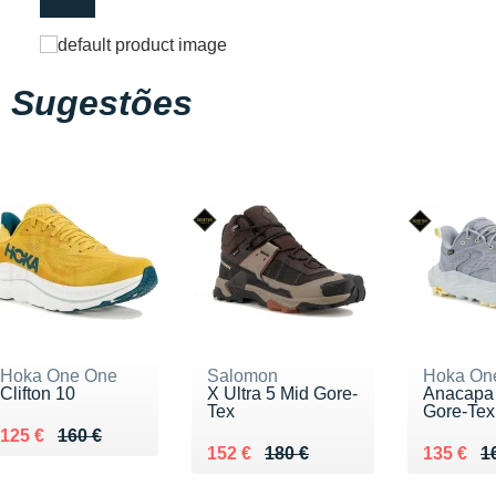
Sugestões
Hoka One One
Salomon
Hoka On
Clifton 10
X Ultra 5 Mid Gore-
Anacapa
Tex
Gore-Tex
Au lieu de 160 €
Vendu 125 €
125 €
160 €
Au lieu de 180 €
Vendu 152 €
Au lieu 
Vendu 1
152 €
180 €
135 €
1