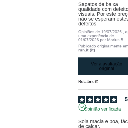
Sapatos de baixa 
qualidade com defeito
visuais. Por este preço
não se esperam estes
defeitos
Opiniões de
19/07/2026
, 
uma experiência de
01/07/2026
por
Marius B.
Publicado originalmente e
run.it (it)
Ver a avaliação
original
Relatório
5
Opinião verificada
Sola macia e boa, fáce
de calçar.