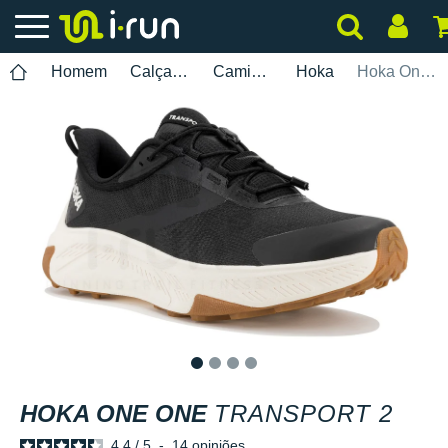
Homem
Calçados
Caminhada
Hoka
Hoka One One Transport 2
1
2
3
4
HOKA ONE ONE
TRANSPORT 2
4.4
/
5
-
14
opiniões