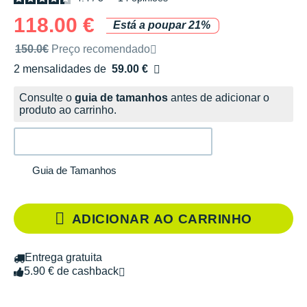
118.00 €
Está a poupar 21%
Preço de venda recomendado pela marca
150.0€
Preço recomendado
2 mensalidades de
59.00 €
sem custos
Consulte o
guia de tamanhos
antes de adicionar o
produto ao carrinho.
Guia de Tamanhos
ADICIONAR AO CARRINHO
Entrega gratuita
5.90 € de cashback