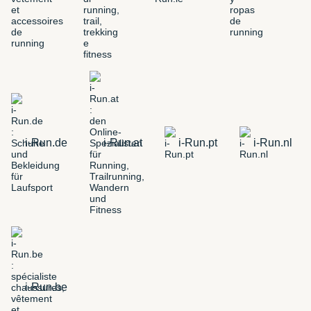
i-Run.de
i-Run.at
i-Run.pt
i-Run.nl
i-Run.be