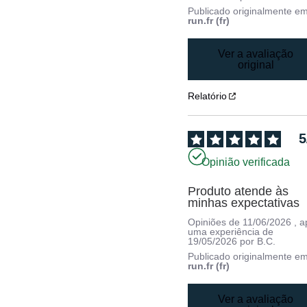
Publicado originalmente e
run.fr (fr)
Ver a avaliação
original
Relatório
5
Opinião verificada
Produto atende às 
minhas expectativas
Opiniões de
11/06/2026
, 
uma experiência de
19/05/2026
por
B.C.
Publicado originalmente e
run.fr (fr)
Ver a avaliação