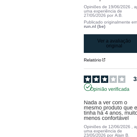
Opiniões de
19/06/2026
, 
uma experiência de
27/05/2026
por
A.B.
Publicado originalmente e
run.nl (be)
Ver a avaliação
original
Relatório
3
Opinião verificada
Nada a ver com o 
mesmo produto que e
tinha há 4 anos, muito
menos confortável
Opiniões de
12/06/2026
, 
uma experiência de
23/05/2026
por
Alain B.