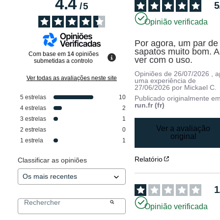
4.4
5
/
5
Opinião verificada
Por agora, um par de 
sapatos muito bom. A 
Com base em
14
opiniões
ver com o uso.
submetidas a controlo
Opiniões de
26/07/2026
, 
Ver todas as avaliações neste site
uma experiência de
27/06/2026
por
Mickael C.
5
estrelas
10
Publicado originalmente e
run.fr (fr)
4
estrelas
2
3
estrelas
1
Ver a avaliação
2
estrelas
0
original
1
estrela
1
Relatório
Classificar as opiniões
1
Opinião verificada