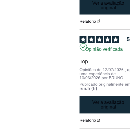
Ver a avaliação
original
Relatório
5
Opinião verificada
Top
Opiniões de
12/07/2026
, 
uma experiência de
10/06/2026
por
BRUNO L.
Publicado originalmente e
run.fr (fr)
Ver a avaliação
original
Relatório