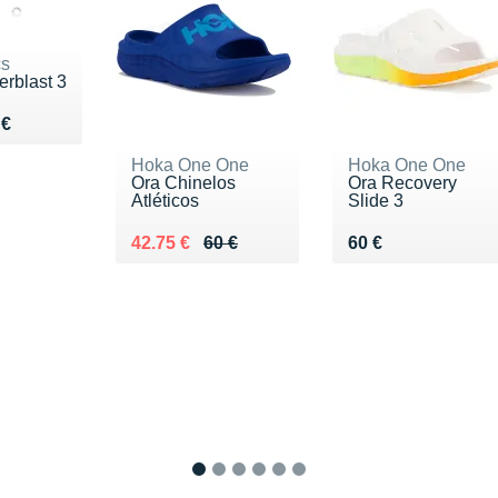
cs
rblast 3
du 220 €
 €
Hoka One One
Hoka One One
Ora Chinelos
Ora Recovery
Atléticos
Slide 3
Au lieu de 60 €
Vendu 42.75 €
Vendu 60 €
42.75 €
60 €
60 €
1
2
3
4
5
6