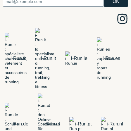
i-Run.fr
i-Run.it
i-Run.ie
i-Run.es
i-Run.de
i-Run.at
i-Run.pt
i-Run.nl