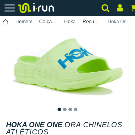
Homem
Calçados
Hoka
Recuperação
Hoka One One Ora Chinelos Atléticos
1
2
3
4
HOKA ONE ONE
ORA CHINELOS
ATLÉTICOS