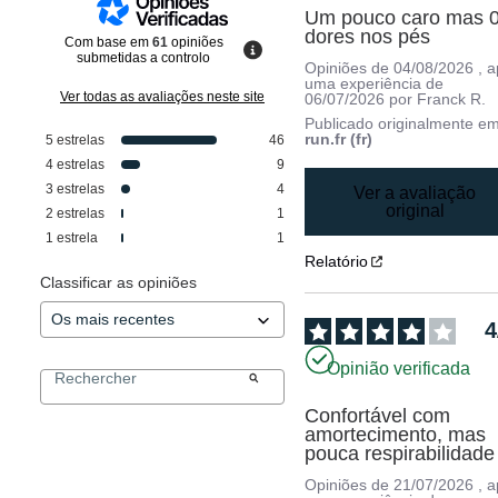
Um pouco caro mas 0
dores nos pés
Com base em
61
opiniões
submetidas a controlo
Opiniões de
04/08/2026
, 
uma experiência de
Ver todas as avaliações neste site
06/07/2026
por
Franck R.
Publicado originalmente e
run.fr (fr)
5
estrelas
46
4
estrelas
9
3
estrelas
4
Ver a avaliação
original
2
estrelas
1
1
estrela
1
Relatório
Classificar as opiniões
4
Opinião verificada
Confortável com 
amortecimento, mas 
pouca respirabilidade
Opiniões de
21/07/2026
, 