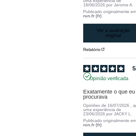
uma experiência de
18/06/2026
por
Jerome A.
Publicado originalmente e
run.fr (fr)
Ver a avaliação
original
Relatório
5
Opinião verificada
Exatamente o que eu 
procurava
Opiniões de
16/07/2026
, 
uma experiência de
23/06/2026
por
JACKY L.
Publicado originalmente e
run.fr (fr)