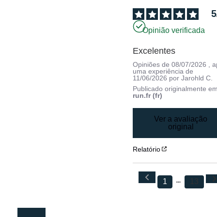
5
Opinião verificada
Excelentes
Opiniões de
08/07/2026
, 
uma experiência de
11/06/2026
por
Jarohld C.
Publicado originalmente e
run.fr (fr)
Ver a avaliação
original
Relatório
1
13