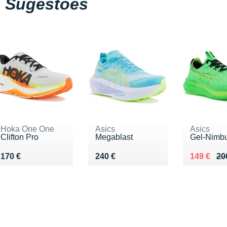
Sugestões
Hoka One One
Asics
Asics
Clifton Pro
Megablast
Gel-Nimb
Vendu 170 €
Vendu 240 €
Au lieu d
Vendu 14
170 €
240 €
149 €
20