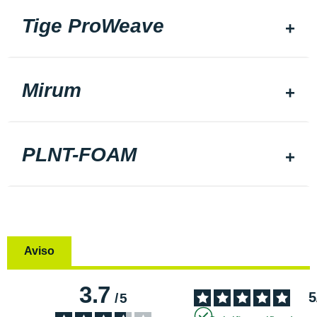
Tige ProWeave
Mirum
PLNT-FOAM
Aviso
3.7
5
/
5