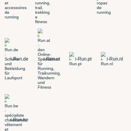
i-Run.de
i-Run.at
i-Run.pt
i-Run.nl
i-Run.be