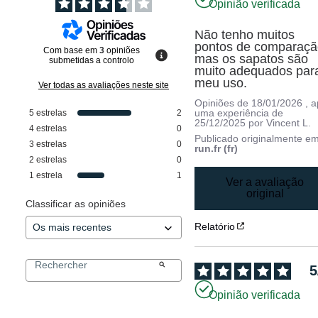
Opinião verificada
Não tenho muitos 
pontos de comparação
Com base em
3
opiniões
mas os sapatos são 
submetidas a controlo
muito adequados para
meu uso.
Ver todas as avaliações neste site
Opiniões de
18/01/2026
, 
uma experiência de
5
estrelas
2
25/12/2025
por
Vincent L.
4
estrelas
0
Publicado originalmente e
3
estrelas
0
run.fr (fr)
2
estrelas
0
1
estrela
1
Ver a avaliação
original
Classificar as opiniões
Relatório
5
Opinião verificada