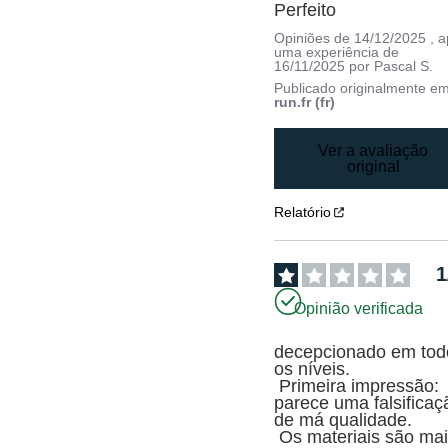
Perfeito
Opiniões de
14/12/2025
, 
uma experiência de
16/11/2025
por
Pascal S.
Publicado originalmente e
run.fr (fr)
Ver a avaliação
original
Relatório
1
Opinião verificada
decepcionado em todo
os níveis.

 Primeira impressão: 
parece uma falsificaçã
de má qualidade.

 Os materiais são mais 