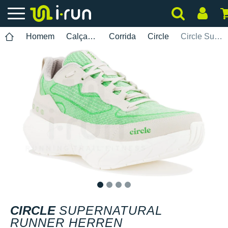
Homem
Calçados
Corrida
Circle
Circle SuperNatural Runner Herren
1
2
3
4
CIRCLE
SUPERNATURAL
RUNNER HERREN