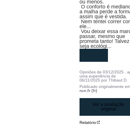
ou menos.

 O conforto é mediano e 
a malha perde a forma
assim que é vestida.

 Nem tentei correr com 
ele...

 Vou deixar essa marca 
passar, mesmo que 
prometa tanto! Talvez 
seja ecológi
...
leia mais
Opiniões de
03/12/2025
, 
uma experiência de
06/11/2025
por
Thibaut D.
Publicado originalmente e
run.fr (fr)
Ver a avaliação
original
Relatório