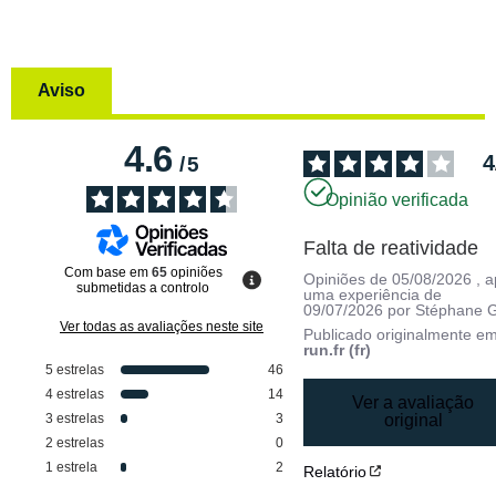
Aviso
4.6
4
/
5
Opinião verificada
Falta de reatividade
Com base em
65
opiniões
Opiniões de
05/08/2026
, 
submetidas a controlo
uma experiência de
09/07/2026
por
Stéphane G
Ver todas as avaliações neste site
Publicado originalmente e
run.fr (fr)
5
estrelas
46
4
estrelas
14
Ver a avaliação
3
estrelas
3
original
2
estrelas
0
1
estrela
2
Relatório