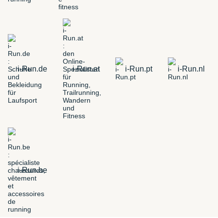
i-Run.de
i-Run.at
i-Run.pt
i-Run.nl
i-Run.be