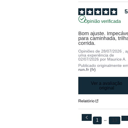
5
Opinião verificada
Bom ajuste. Impecável
para caminhada, trilha
corrida.
Opiniões de
28/07/2026
, 
uma experiência de
02/07/2026
por
Maurice A.
Publicado originalmente e
run.fr (fr)
Ver a avaliação
original
Relatório
1
13