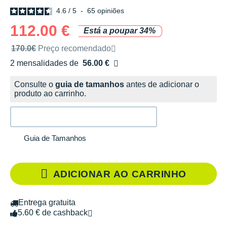
4.6
/
5
-
65
opiniões
112.00 €
Está a poupar 34%
Preço de venda recomendado pela marca
170.0€
Preço recomendado
2 mensalidades de
56.00 €
sem custos
Consulte o
guia de tamanhos
antes de adicionar o
produto ao carrinho.
Guia de Tamanhos
ADICIONAR AO CARRINHO
Entrega gratuita
5.60 € de cashback