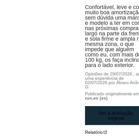
Confortável, leve e co
muito boa amortização
sem dúvida uma marc
e modelo a ter em con
nas próximas compras
largo na parte da frent
e sola firme e ampla n
mesma zona, o que 
impede que alguém 
como eu, com mais de
100 kg, os faça inclina
para o lado exterior.
Opiniões de
29/07/2026
, 
uma experiência de
02/07/2026
por
Álvaro Aníb
G.
Publicado originalmente e
run.es (es)
Ver a avaliação
original
Relatório