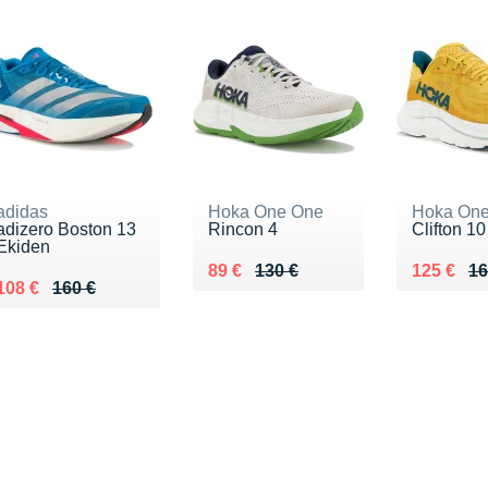
adidas
Hoka One One
Hoka On
adizero Boston 13
Rincon 4
Clifton 10
Ekiden
Au lieu de 130 €
Vendu 89 €
Au lieu d
Vendu 12
89 €
130 €
125 €
16
Au lieu de 160 €
Vendu 108 €
108 €
160 €