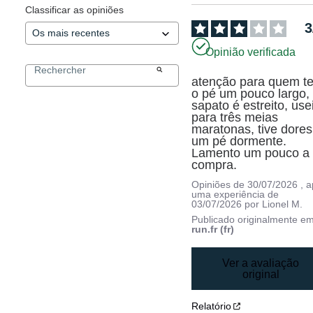
Classificar as opiniões
3
Opinião verificada
atenção para quem te
o pé um pouco largo, 
sapato é estreito, usei
para três meias 
maratonas, tive dores 
um pé dormente. 
Lamento um pouco a 
compra.
Opiniões de
30/07/2026
, 
uma experiência de
03/07/2026
por
Lionel M.
Publicado originalmente e
run.fr (fr)
Ver a avaliação
original
Relatório