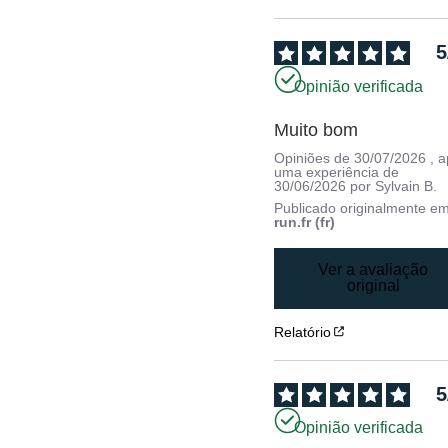
5
Opinião verificada
Opiniões de
30/07/2026
, 
uma experiência de
30/06/2026
por
Sylvain B.
Publicado originalmente e
run.fr (fr)
Ver a avaliação
original
Relatório
5
Opinião verificada