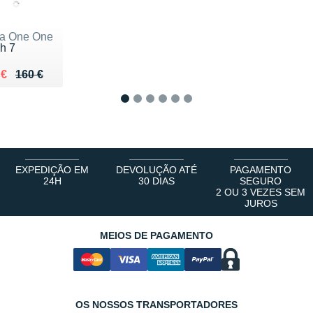
a One One
h 7
ieu de 160 €
du 105 €
 €
160 €
1
2
3
4
5
6
EXPEDIÇÃO EM
DEVOLUÇÃO ATÉ
PAGAMENTO
24H
30 DIAS
SEGURO
2 OU 3 VEZES SEM
JUROS
MEIOS DE PAGAMENTO
OS NOSSOS TRANSPORTADORES