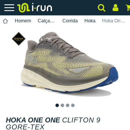
Homem
Calçados
Corrida
Hoka
Hoka One One Clifton 9 Gore-Tex
1
2
3
4
HOKA ONE ONE
CLIFTON 9
GORE-TEX