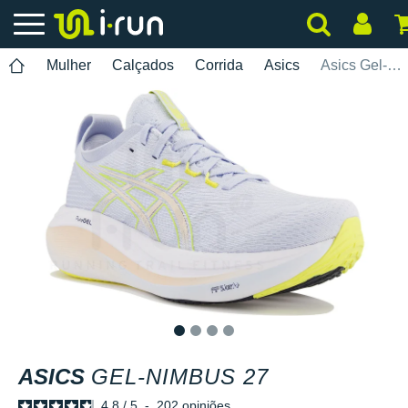
Mulher
Calçados
Corrida
Asics
Asics Gel-Nimbus 27
1
2
3
4
ASICS
GEL-NIMBUS 27
4.8
/
5
-
202
opiniões