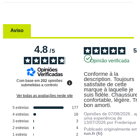
Aviso
4.8
5
/
5
Opinião verificada
Conforme à la 
description. Toujours 
Com base em
202
opiniões
satisfaite de cette 
submetidas a controlo
marque à laquelle je 
suis fidèle. Chaussure
Ver todas as avaliações neste site
confortable, légère. Tr
bon amorti.
5
estrelas
177
Opiniões de
07/08/2026
, 
4
estrelas
16
uma experiência de
3
estrelas
3
13/07/2026
por
Frederique
2
estrelas
4
Publicado originalmente e
run.fr (fr)
1
estrela
2