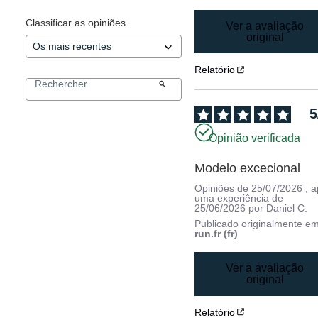
Classificar as opiniões
Ver a avaliação
original
Relatório
5
Opinião verificada
Modelo excecional
Opiniões de
25/07/2026
, 
uma experiência de
25/06/2026
por
Daniel C.
Publicado originalmente e
run.fr (fr)
Ver a avaliação
original
Relatório