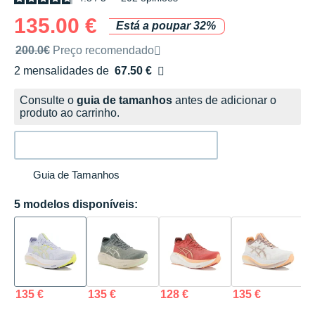
135.00 €
Está a poupar 32%
Preço de venda recomendado pela marca
200.0€
Preço recomendado
2 mensalidades de
67.50 €
sem custos
Consulte o
guia de tamanhos
antes de adicionar o
produto ao carrinho.
Guia de Tamanhos
5 modelos disponíveis:
135 €
135 €
128 €
135 €
1