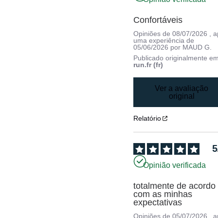
Confortáveis
Opiniões de
08/07/2026
, 
uma experiência de
05/06/2026
por
MAUD G.
Publicado originalmente e
run.fr (fr)
Ver a avaliação
original
Relatório
5
Opinião verificada
totalmente de acordo 
com as minhas 
expectativas
Opiniões de
05/07/2026
, 