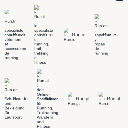
i-Run.fr
i-Run.it
i-Run.ie
i-Run.es
i-Run.de
i-Run.at
i-Run.pt
i-Run.nl