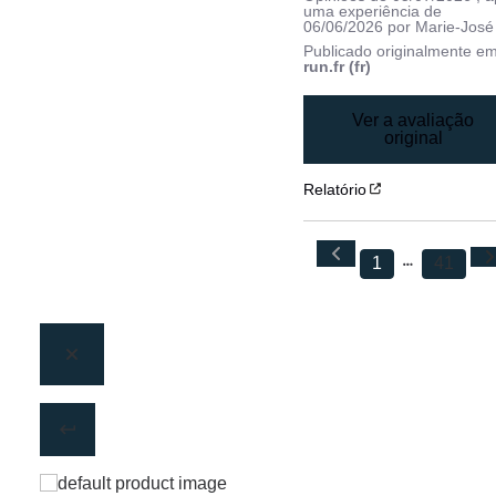
uma experiência de
06/06/2026
por
Marie-José
Publicado originalmente e
run.fr (fr)
Ver a avaliação
original
Relatório
1
41