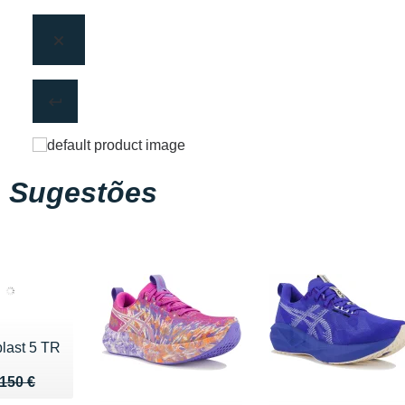
Sugestões
last 5 TR
u de 150 €
 98 €
150 €