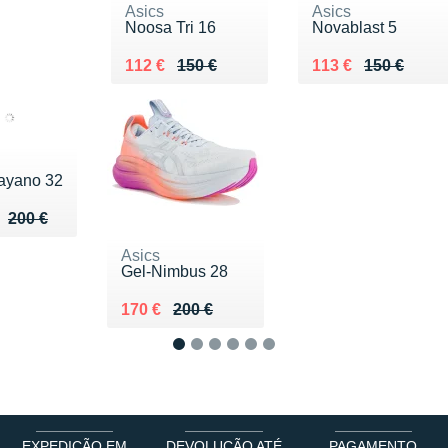
Asics
Asics
Noosa Tri 16
Novablast 5
Au lieu de 150 €
Vendu 112 €
Au lieu de 150 €
Vendu 113 €
112 €
150 €
113 €
150 €
ayano 32
u de 200 €
 137 €
200 €
Asics
Gel-Nimbus 28
Au lieu de 200 €
Vendu 170 €
170 €
200 €
1
2
3
4
5
6
EXPEDIÇÃO EM
DEVOLUÇÃO ATÉ
PAGAMENTO