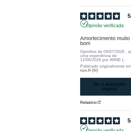
5
Opinião verificada
Amortecimento muito 
bom
Opiniões de
09/07/2026
, 
uma experiência de
12/06/2026
por
ANNE L.
Publicado originalmente e
run.fr (fr)
Ver a avaliação
original
Relatório
5
Opinião verificada