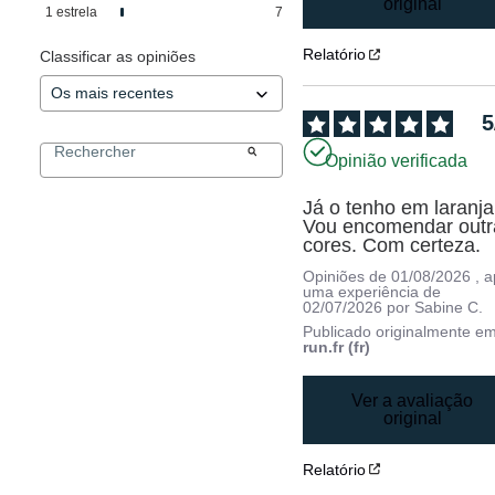
original
1
estrela
7
Relatório
Classificar as opiniões
5
Opinião verificada
Já o tenho em laranja.
Vou encomendar outra
cores. Com certeza.
Opiniões de
01/08/2026
, 
uma experiência de
02/07/2026
por
Sabine C.
Publicado originalmente e
run.fr (fr)
Ver a avaliação
original
Relatório