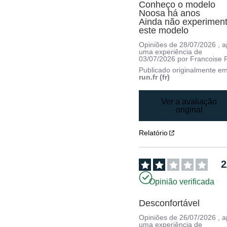
Conheço o modelo 
Noosa há anos

Ainda não experimente
este modelo
Opiniões de
28/07/2026
, 
uma experiência de
03/07/2026
por
Francoise P
Publicado originalmente e
run.fr (fr)
Ver a avaliação
original
Relatório
2
Opinião verificada
Desconfortável
Opiniões de
26/07/2026
, 
uma experiência de