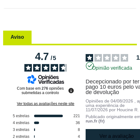
Aviso
4.7
1
/
5
Opinião verificada
Decepcionado por ter 
pago 10 euros pelo va
Com base em
276
opiniões
de devolução
submetidas a controlo
Opiniões de
04/08/2026
, 
Ver todas as avaliações neste site
uma experiência de
11/07/2026
por
Houcine R.
5
estrelas
221
Publicado originalmente e
run.fr (fr)
4
estrelas
36
3
estrelas
8
Ver a avaliação
2
estrelas
4