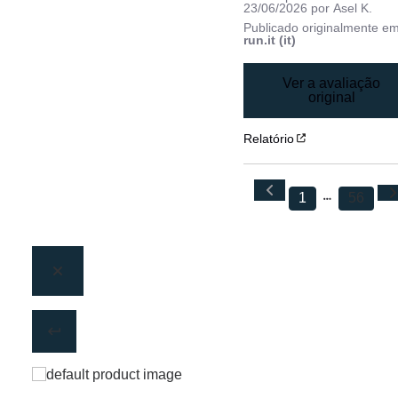
23/06/2026
por
Asel K.
Publicado originalmente e
run.it (it)
Ver a avaliação
original
Relatório
1
56