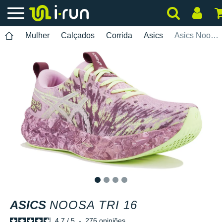
Mulher
Calçados
Corrida
Asics
Asics Noosa Tri 16
1
2
3
4
ASICS
NOOSA TRI 16
4.7
/
5
-
276
opiniões