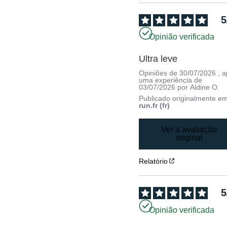
5
Opinião verificada
Ultra leve
Opiniões de
30/07/2026
, 
uma experiência de
03/07/2026
por
Aldine O.
Publicado originalmente e
run.fr (fr)
Ver a avaliação
original
Relatório
5
Opinião verificada