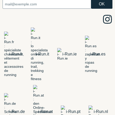
i-Run.fr
i-Run.it
i-Run.ie
i-Run.es
i-Run.de
i-Run.at
i-Run.pt
i-Run.nl