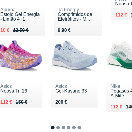
Noosa T
Apurna
Ta Energy
Estojo Gel Energia
Comprimidos de
Au lieu
Vendu 
112 €
- Limão 4+1
Eletrólitos - M...
Au lieu de 12.50 €
Vendu 10 €
Vendu 9.90 €
10 €
12.50 €
9.90 €
Asics
Asics
Nike
Noosa Tri 16
Gel-Kayano 33
Pegasus 4
A-Mile
Au lieu de 150 €
Vendu 112 €
Vendu 200 €
112 €
150 €
200 €
Au lieu d
Vendu 11
112 €
14