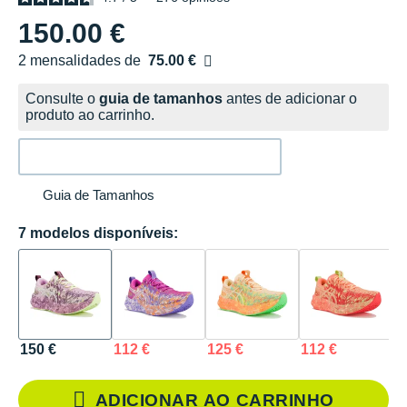
150.00 €
2 mensalidades de
75.00 €
sem custos
Consulte o
guia de tamanhos
antes de adicionar o
produto ao carrinho.
Guia de Tamanhos
7 modelos disponíveis:
150 €
112 €
125 €
112 €
1
ADICIONAR AO CARRINHO